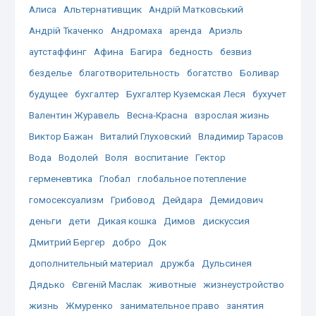
Алиса
Альтернативщик
Андрій Матковський
Андрій Ткаченко
Андромаха
аренда
Ариэль
аутстаффинг
Афина
Багира
бедность
безвиз
безделье
благотворительность
богатство
Боливар
будущее
бухгалтер
Бухгалтер Куземская Леся
бухучет
Валентин Журавель
Весна-Красна
взрослая жизнь
Виктор Бажан
Виталий Глуховский
Владимир Тарасов
Вода
Водолей
Воля
воспитание
Гектор
герменевтика
Глобал
глобальное потепление
гомосексуализм
Грибовод
Дейдара
Демидович
деньги
дети
Дикая кошка
Димов
дискуссия
Дмитрий Бергер
добро
Док
дополнительный материал
дружба
Дульсинея
Дядько
Євгеній Маслак
животные
жизнеустройство
жизнь
Жмуренко
занимательное право
занятия