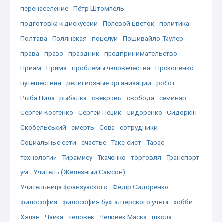
перенаселение
Пётр Штомпель
подготовка к дискуссии
Полевой цветок
политика
Полтава
Полянская
поцелуи
Пошивайло-Таулер
права
право
праздник
предпринимательство
Приам
Прима
проблемы человечества
Прокопенко
путешествия
религиозные организации
робот
Рыба Пила
рыбалка
свекровь
свобода
семинар
Сергей Костенко
Сергей Пецик
Сидоренко
Сидоркін
Скобельський
смерть
Сова
сотрудники
Социальные сети
счастье
Такс-сист
Тарас
технологии
Тирамису
Ткаченко
торговля
Транспорт
ум
Учитель (Железный Самсон)
Учительница франзузского
Федір Сидоренко
философия
философия бухгалтерского учёта
хобби
Хэлэн
Чайка
человек
Человек Маска
школа