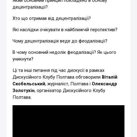
Який основний принцип покладено в основу
децентралізації?
Хто що отримав від децентралізації?
Які наслідки очікувати в найближчій перспективі?
Чому децентралізація веде до феодалізації?
В чому основний недолік феодалізації? Як цього
уникнути?
Ці та інші питання під час дискусії в рамках
Дискусійного Клубу Полтава обговорили
Віталій
Скобельський
, журналіст, Полтава і
Олександр
Золотухін
, організатор Дискусійного Клубу
Полтава.