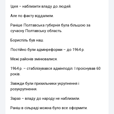
Ідея – наблизити владу до людей.
Але по факту віддалили.
Раніше Полтавська губернія була більшою за
сучасну Полтавську область.
Бориспіль був наш.
Постійно були адмінреформи – до 1964 р.
Межі районів змінювалися.
1964 р. – стабілізувався адмінподіл. І проіснував 60
років.
Завжди були прихильники укрупнення і
розукрупнення.
Зараз – владу до народу не наблизили.
Раніш в сільраді можна було все оформити.