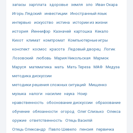
запасы
зарплата
здоровье
земля
зло
Иван Окара
Игорь Лядский
инвестиции
Иностранный язык
интервью
искусство
истина
истории из жизни
история
Йеннифэр
Казначей
картошка
Кекало
Кихот
климат
компромат
Компьютерные игры
конспект
космос
красота
Ледовый дворец
Логик
Лозовский
любовь
Мария Никольская
Мармок
Маруся
математика
мать
Мать Тереза
МАФ
Медуза
методика дискуссии
методики решения сложных ситуаций
Мищенко
музыка
налоги
насилие
наука
Ноир
нравственность
обоснование дискуссии
образование
обучение
обязанности
огород
Олег Слизько
Олекса
оружие
ответственность
Отець Василій
Отець Олександр
Павло Шевело
пенсия
первичка