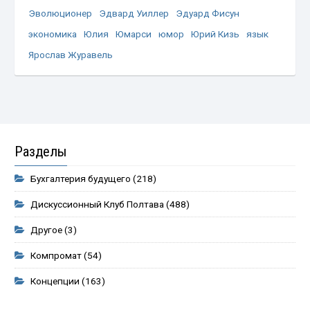
Эволюционер
Эдвард Уиллер
Эдуард Фисун
экономика
Юлия
Юмарси
юмор
Юрий Кизь
язык
Ярослав Журавель
Разделы
Бухгалтерия будущего
(218)
Дискуссионный Клуб Полтава
(488)
Другое
(3)
Компромат
(54)
Концепции
(163)