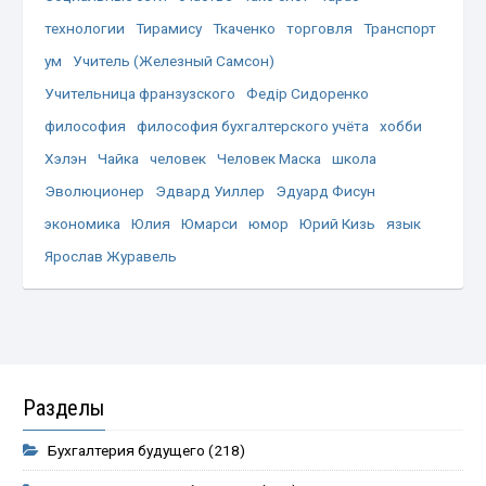
технологии
Тирамису
Ткаченко
торговля
Транспорт
ум
Учитель (Железный Самсон)
Учительница франзузского
Федір Сидоренко
философия
философия бухгалтерского учёта
хобби
Хэлэн
Чайка
человек
Человек Маска
школа
Эволюционер
Эдвард Уиллер
Эдуард Фисун
экономика
Юлия
Юмарси
юмор
Юрий Кизь
язык
Ярослав Журавель
Разделы
Бухгалтерия будущего
(218)