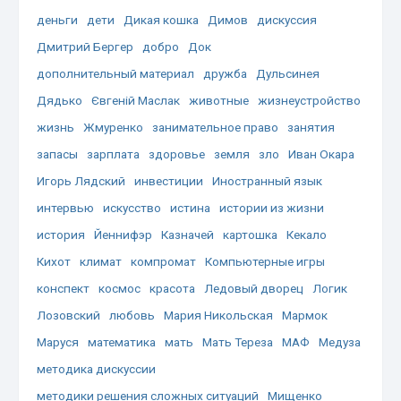
деньги
дети
Дикая кошка
Димов
дискуссия
Дмитрий Бергер
добро
Док
дополнительный материал
дружба
Дульсинея
Дядько
Євгеній Маслак
животные
жизнеустройство
жизнь
Жмуренко
занимательное право
занятия
запасы
зарплата
здоровье
земля
зло
Иван Окара
Игорь Лядский
инвестиции
Иностранный язык
интервью
искусство
истина
истории из жизни
история
Йеннифэр
Казначей
картошка
Кекало
Кихот
климат
компромат
Компьютерные игры
конспект
космос
красота
Ледовый дворец
Логик
Лозовский
любовь
Мария Никольская
Мармок
Маруся
математика
мать
Мать Тереза
МАФ
Медуза
методика дискуссии
методики решения сложных ситуаций
Мищенко