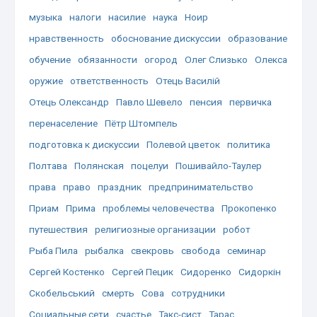
музыка
налоги
насилие
наука
Ноир
нравственность
обоснование дискуссии
образование
обучение
обязанности
огород
Олег Слизько
Олекса
оружие
ответственность
Отець Василій
Отець Олександр
Павло Шевело
пенсия
первичка
перенаселение
Пётр Штомпель
подготовка к дискуссии
Полевой цветок
политика
Полтава
Полянская
поцелуи
Пошивайло-Таулер
права
право
праздник
предпринимательство
Приам
Прима
проблемы человечества
Прокопенко
путешествия
религиозные организации
робот
Рыба Пила
рыбалка
свекровь
свобода
семинар
Сергей Костенко
Сергей Пецик
Сидоренко
Сидоркін
Скобельський
смерть
Сова
сотрудники
Социальные сети
счастье
Такс-сист
Тарас