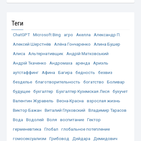
Теги
ChatGPT
Microsoft Bing
агро
Акелла
Александр П.
Алексей Шерстнёв
Алёна Гончаренко
Алина Бушер
Алиса
Альтернативщик
Андрій Матковський
Андрій Ткаченко
Андромаха
аренда
Ариэль
аутстаффинг
Афина
Багира
бедность
безвиз
безделье
благотворительность
богатство
Боливар
будущее
бухгалтер
Бухгалтер Куземская Леся
бухучет
Валентин Журавель
Весна-Красна
взрослая жизнь
Виктор Бажан
Виталий Глуховский
Владимир Тарасов
Вода
Водолей
Воля
воспитание
Гектор
герменевтика
Глобал
глобальное потепление
гомосексуализм
Грибовод
Дейдара
Демидович