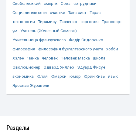
Скобельський
смерть
Сова
сотрудники
Социальные сети
счастье
Такс-сист
Тарас
технологии
Тирамису
Ткаченко
торговля
Транспорт
ум
Учитель (Железный Самсон)
Учительница франзузского
Федір Сидоренко
философия
философия бухгалтерского учёта
хобби
Хэлэн
Чайка
человек
Человек Маска
школа
Эволюционер
Эдвард Уиллер
Эдуард Фисун
экономика
Юлия
Юмарси
юмор
Юрий Кизь
язык
Ярослав Журавель
Разделы