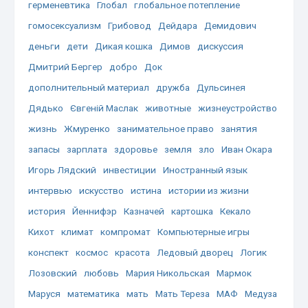
герменевтика
Глобал
глобальное потепление
гомосексуализм
Грибовод
Дейдара
Демидович
деньги
дети
Дикая кошка
Димов
дискуссия
Дмитрий Бергер
добро
Док
дополнительный материал
дружба
Дульсинея
Дядько
Євгеній Маслак
животные
жизнеустройство
жизнь
Жмуренко
занимательное право
занятия
запасы
зарплата
здоровье
земля
зло
Иван Окара
Игорь Лядский
инвестиции
Иностранный язык
интервью
искусство
истина
истории из жизни
история
Йеннифэр
Казначей
картошка
Кекало
Кихот
климат
компромат
Компьютерные игры
конспект
космос
красота
Ледовый дворец
Логик
Лозовский
любовь
Мария Никольская
Мармок
Маруся
математика
мать
Мать Тереза
МАФ
Медуза