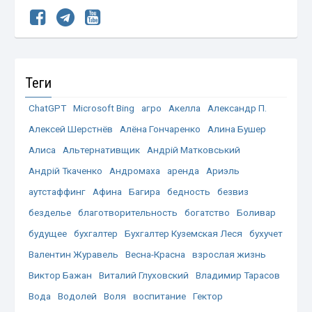
Теги
ChatGPT
Microsoft Bing
агро
Акелла
Александр П.
Алексей Шерстнёв
Алёна Гончаренко
Алина Бушер
Алиса
Альтернативщик
Андрій Матковський
Андрій Ткаченко
Андромаха
аренда
Ариэль
аутстаффинг
Афина
Багира
бедность
безвиз
безделье
благотворительность
богатство
Боливар
будущее
бухгалтер
Бухгалтер Куземская Леся
бухучет
Валентин Журавель
Весна-Красна
взрослая жизнь
Виктор Бажан
Виталий Глуховский
Владимир Тарасов
Вода
Водолей
Воля
воспитание
Гектор