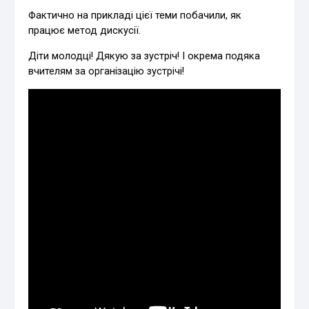
Фактично на прикладі цієї теми побачили, як
працює метод дискусії.
Діти молодці! Дякую за зустріч! І окрема подяка
вчителям за організацію зустрічі!