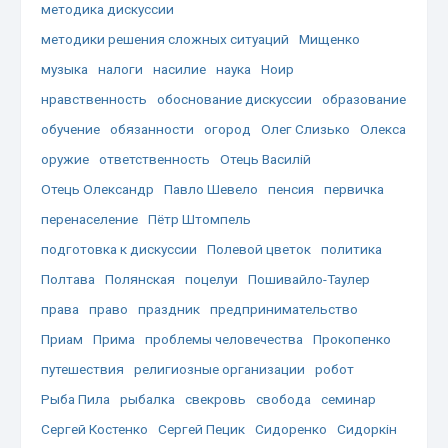
методика дискуссии
методики решения сложных ситуаций
Мищенко
музыка
налоги
насилие
наука
Ноир
нравственность
обоснование дискуссии
образование
обучение
обязанности
огород
Олег Слизько
Олекса
оружие
ответственность
Отець Василій
Отець Олександр
Павло Шевело
пенсия
первичка
перенаселение
Пётр Штомпель
подготовка к дискуссии
Полевой цветок
политика
Полтава
Полянская
поцелуи
Пошивайло-Таулер
права
право
праздник
предпринимательство
Приам
Прима
проблемы человечества
Прокопенко
путешествия
религиозные организации
робот
Рыба Пила
рыбалка
свекровь
свобода
семинар
Сергей Костенко
Сергей Пецик
Сидоренко
Сидоркін