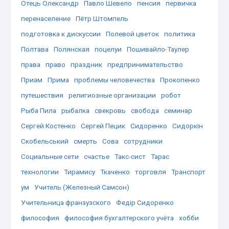
Отець Олександр
Павло Шевело
пенсия
первичка
перенаселение
Пётр Штомпель
подготовка к дискуссии
Полевой цветок
политика
Полтава
Полянская
поцелуи
Пошивайло-Таулер
права
право
праздник
предпринимательство
Приам
Прима
проблемы человечества
Прокопенко
путешествия
религиозные организации
робот
Рыба Пила
рыбалка
свекровь
свобода
семинар
Сергей Костенко
Сергей Пецик
Сидоренко
Сидоркін
Скобельський
смерть
Сова
сотрудники
Социальные сети
счастье
Такс-сист
Тарас
технологии
Тирамису
Ткаченко
торговля
Транспорт
ум
Учитель (Железный Самсон)
Учительница франзузского
Федір Сидоренко
философия
философия бухгалтерского учёта
хобби