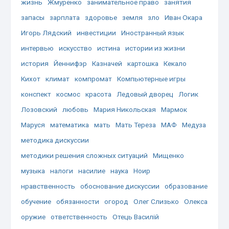
жизнь
Жмуренко
занимательное право
занятия
запасы
зарплата
здоровье
земля
зло
Иван Окара
Игорь Лядский
инвестиции
Иностранный язык
интервью
искусство
истина
истории из жизни
история
Йеннифэр
Казначей
картошка
Кекало
Кихот
климат
компромат
Компьютерные игры
конспект
космос
красота
Ледовый дворец
Логик
Лозовский
любовь
Мария Никольская
Мармок
Маруся
математика
мать
Мать Тереза
МАФ
Медуза
методика дискуссии
методики решения сложных ситуаций
Мищенко
музыка
налоги
насилие
наука
Ноир
нравственность
обоснование дискуссии
образование
обучение
обязанности
огород
Олег Слизько
Олекса
оружие
ответственность
Отець Василій