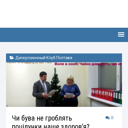
Дискуссионный Клуб Полтава
Чи бува не гроблять
0
поцілунки наше здоров’я?