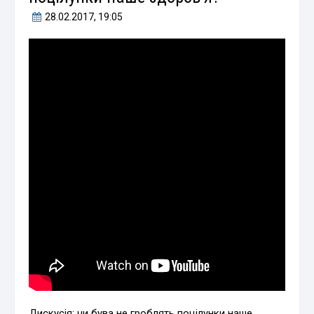
28.02.2017
, 19:05
Дискусія: чи бува не гроблять поцілунки наше