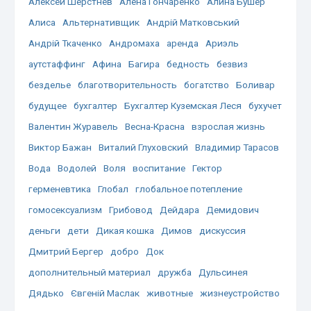
Алексей Шерстнёв
Алёна Гончаренко
Алина Бушер
Алиса
Альтернативщик
Андрій Матковський
Андрій Ткаченко
Андромаха
аренда
Ариэль
аутстаффинг
Афина
Багира
бедность
безвиз
безделье
благотворительность
богатство
Боливар
будущее
бухгалтер
Бухгалтер Куземская Леся
бухучет
Валентин Журавель
Весна-Красна
взрослая жизнь
Виктор Бажан
Виталий Глуховский
Владимир Тарасов
Вода
Водолей
Воля
воспитание
Гектор
герменевтика
Глобал
глобальное потепление
гомосексуализм
Грибовод
Дейдара
Демидович
деньги
дети
Дикая кошка
Димов
дискуссия
Дмитрий Бергер
добро
Док
дополнительный материал
дружба
Дульсинея
Дядько
Євгеній Маслак
животные
жизнеустройство