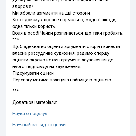
здоров’я?
Ми зібрали аргументи на дві сторони.
Кіхот доказує, що все нормально, жодної шкоди,
одна тільки користь.
Воля в особі Чайки розпинається, що таки гроблять.
***
Щоб адекватно оцінити аргументи сторін і винести
власне розсудливе судження, радимо спершу
оцінити окремо кожен аргумент, зауваження до
нього і відповідь на зауваження.
Підсумувати оцінки.
Перевагу матиме позиція з найвищою оцінкою.
***
Додаткові матеріали:
Наука о поцелуе
Научный взгляд: поцелуи