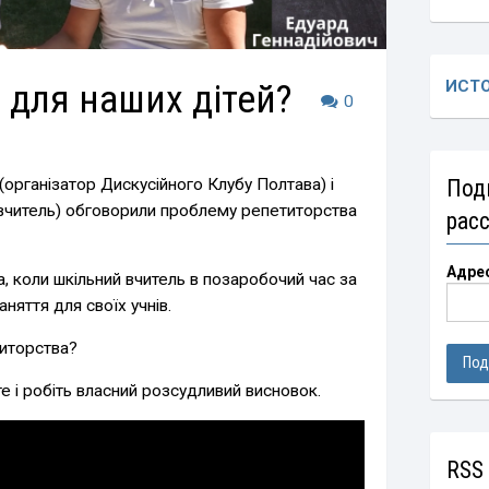
 для наших дітей?
ИСТ
0
 (організатор Дискусійного Клубу Полтава) і
Под
вчитель) обговорили проблему репетиторства
рас
Адре
, коли шкільний вчитель в позаробочий час за
аняття для своїх учнів.
титорства?
те і робіть власний розсудливий висновок.
RSS