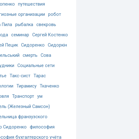
опенко
путешествия
гиозные организации
робот
 Пила
рыбалка
свекровь
бода
семинар
Сергей Костенко
ей Пецик
Сидоренко
Сидоркін
ельський
смерть
Сова
удники
Социальные сети
тье
Такс-сист
Тарас
ологии
Тирамису
Ткаченко
овля
Транспорт
ум
ель (Железный Самсон)
ельница франзузского
р Сидоренко
философия
софия бухгалтерского учёта