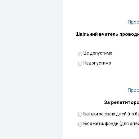
Прос
Шкільний вчитель проводи
Це допустимо
Недопустимо
Прос
За репетитор
Батьки за своїх дітей (по 
Бюджети, фонди (для діте