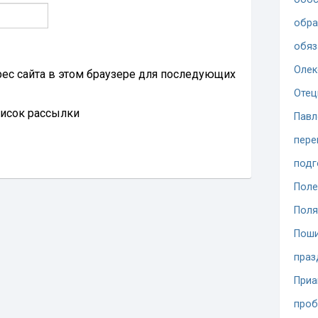
обра
обяз
Олек
дрес сайта в этом браузере для последующих
Отец
писок рассылки
Павл
пере
подг
Поле
Поля
Поши
праз
При
проб