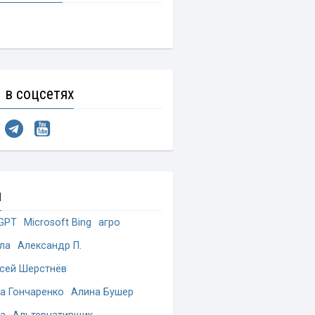
 в соцсетях
и
GPT
Microsoft Bing
агро
ла
Александр П.
сей Шерстнёв
а Гончаренко
Алина Бушер