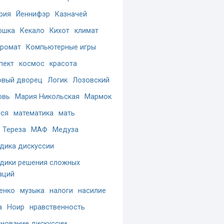
рия
Йеннифэр
Казначей
ошка
Кекало
Кихот
климат
ромат
Компьютерные игры
пект
космос
красота
вый дворец
Логик
Лозовский
овь
Мария Никольская
Мармок
ся
математика
мать
 Тереза
МАФ
Медуза
дика дискуссии
дики решения сложных
аций
енко
музыка
налоги
насилие
а
Ноир
нравственность
нование дискуссии