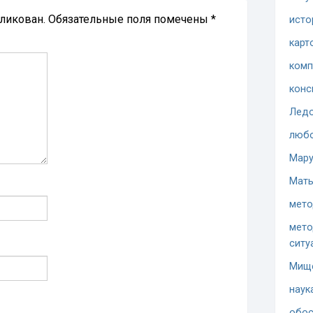
бликован.
Обязательные поля помечены
*
исто
карт
комп
конс
Ледо
люб
Мару
Мать
мето
мето
ситу
Мищ
наук
обос