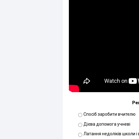
Ре
Спосіб заробити вчителю
Дієва допомога учневі
Латання недоліків школи і 