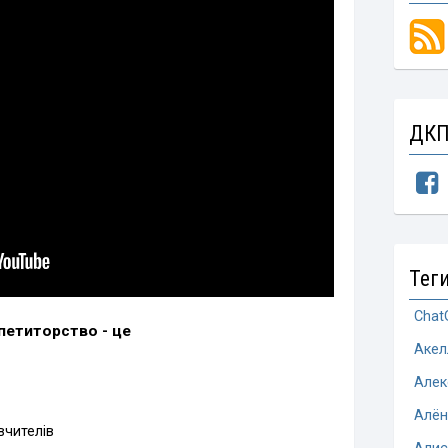
ДКП
Тег
Chat
петиторство - це
Акел
Алек
Алён
вчителів