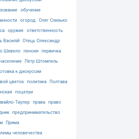
зование
обучение
анности
огород
Олег Слизько
са
оружие
ответственность
ь Василій
Отець Олександр
о Шевело
пенсия
первичка
население
Пётр Штомпель
отовка к дискуссии
вой цветок
политика
Полтава
нская
поцелуи
вайло-Таулер
права
право
дник
предпринимательство
ам
Прима
лемы человечества