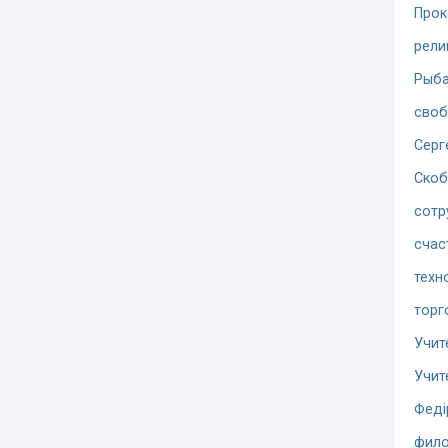
Прок
рели
Рыба
сво
Серг
Скоб
сотр
счас
техн
торг
Учит
Учит
Феді
фило