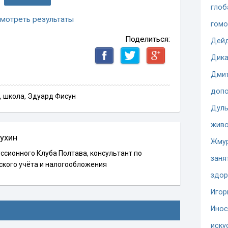
глоб
мотреть результаты
гомо
Поделиться:
Дей
Дика
Дмит
допо
,
школа
,
Эдуард Фисун
Дуль
жив
ухин
Жму
ссионного Клуба Полтава, консультант по
заня
ского учёта и налогообложения
здор
Игор
Инос
иску