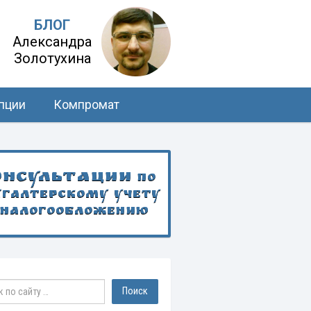
БЛОГ
Александра
Золотухина
пции
Компромат
онсультации
по
хгалтерскому учету
 налогообложению