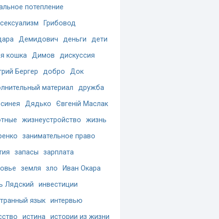
альное потепление
сексуализм
Грибовод
дара
Демидович
деньги
дети
я кошка
Димов
дискуссия
рий Бергер
добро
Док
лнительный материал
дружба
синея
Дядько
Євгеній Маслак
отные
жизнеустройство
жизнь
ренко
занимательное право
тия
запасы
зарплата
овье
земля
зло
Иван Окара
ь Лядский
инвестиции
транный язык
интервью
сство
истина
истории из жизни