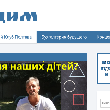
щим
й Клуб Полтава
Бухгалтерия будущего
Конце
К
бу
и