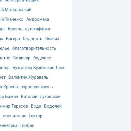
а
Альтернативщик
ій Матковський
ій Ткаченко
Андромаха
да
Ариэль
аутстаффинг
на
Багира
бедность
безвиз
елье
благотворительность
тство
Боливар
будущее
алтер
Бухгалтер Куземская Леся
чет
Валентин Журавель
а-Красна
взрослая жизнь
ор Бажан
Виталий Глуховский
имир Тарасов
Вода
Водолей
воспитание
Гектор
еневтика
Глобал