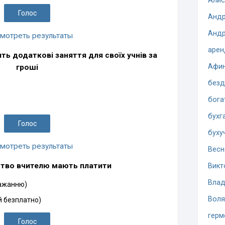
Алис
Андр
Андр
мотреть результаты
арен
ть додаткові заняття для своїх учнів за
Афи
гроші
безд
бога
бухг
буху
мотреть результаты
Весн
ство вчителю мають платити
Викт
Влад
бажанню)
Воля
й безплатно)
герм