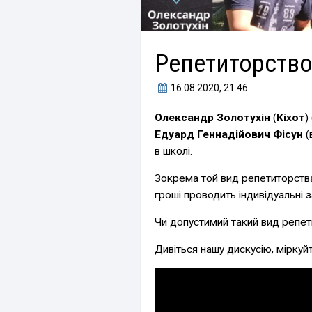
Репетиторство
16.08.2020
, 21:46
Олександр Золотухін
(
Кіхот
)
Едуард Геннадійович Фісун
(
в школі.
Зокрема той вид репетиторства
гроші проводить індивідуальні з
Чи допустимий такий вид репе
Дивіться нашу дискусію, міркуй