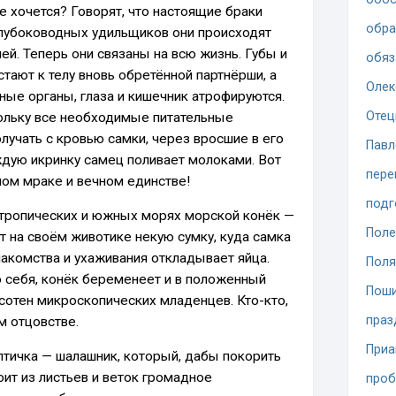
е хочется? Говорят, что настоящие браки
обра
 глубоководных удильщиков они происходят
ней. Теперь они связаны на всю жизнь. Губы и
обяз
тают к телу вновь обретённой партнёрши, а
Олек
ные органы, глаза и кишечник атрофируются.
Отец
кольку все необходимые питательные
лучать с кровью самки, через вросшие в его
Павл
дую икринку самец поливает молоками. Вот
пере
ном мраке и вечном единстве!
подг
 тропических и южных морях морской конёк —
Поле
т на своём животике некую сумку, куда самка
накомства и ухаживания откладывает яйца.
Поля
о себя, конёк беременеет и в положенный
Поши
сотен микроскопических младенцев. Кто-кто,
праз
м отцовстве.
При
птичка — шалашник, который, дабы покорить
ит из листьев и веток громадное
проб