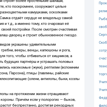
и строят более простенькие шалаши,
Прок
а те, кто поскромнее, сооружают целые
рели
 разноцветными камушками, осколками
д. Самка отдаёт сердце не владельцу самой
Рыба
 и т.д., а именно тому, кто очаровал её
сво
 своей постройки. После смотрин счастливая
Серг
алаш-дворец и строит обыкновенное гнездо.
Скоб
 видов украшены удивительными
гребни, вееры, венцы, капюшоны и рога,
сотр
ля того, чтобы отбиваться от хищников, а
счас
ять будущих партнёрш и устрашать половых
техн
чились насекомые (жуки), рептилии (вспомним
она, Парсона), птицы (павлины, райские
торг
млекопитающие (олени, антилопы, быки, козлы
Учит
Учит
тилопы на протяжении жизни отращивают
Феді
короны. Причём если у полорогих — быков,
и растут беспрестанно, достигая рекордных
фило