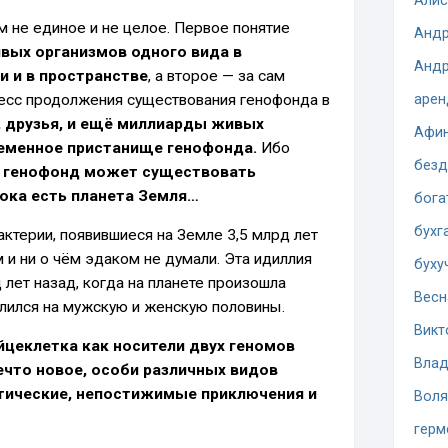
Алис
 не единое и не целое. Первое понятие
Андр
ивых организмов одного вида в
Андр
и и в пространстве
, а второе — за сам
арен
есс продолжения существования генофонда в
, друзья, и ещё миллиарды живых
Афи
еменное пристанище генофонда.
Ибо
безд
ь генофонд может существовать
ока есть планета Земля…
бога
бухг
терии, появившиеся на Земле 3,5 млрд лет
 и ни о чём эдаком не думали. Эта идиллия
буху
 лет назад, когда на планете произошла
Весн
лился на мужскую и женскую половины.
Викт
йцеклетка как носители двух геномов
Влад
ечто новое, особи различных видов
тические, непостижимые приключения и
Воля
герм