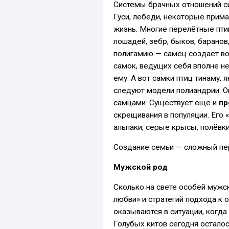
Системы брачных отношений си
Гуси, лебеди, некоторые прим
жизнь. Многие перелётные птиц
лошадей, зебр, быков, барано
полигамию — самец создаёт во
самок, ведущих себя вполне н
ему. А вот самки птиц тинаму,
следуют модели полиандрии. О
самцами. Существует ещё и
пр
скрещивания в популяции. Его «
альпаки, серые крысы, полёвки,
Создание семьи — сложный пер
Мужской род
Сколько на свете особей мужск
любви» и стратегий подхода к 
оказываются в ситуации, когда 
Голубых китов сегодня осталос