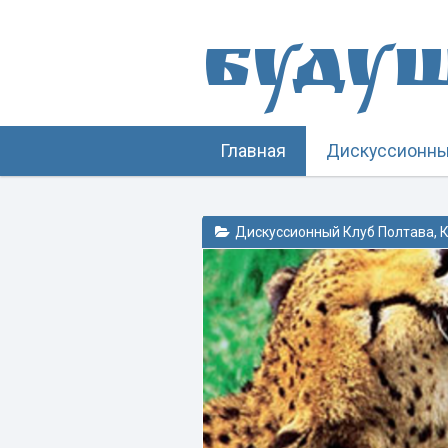
Буду
Главная
Дискуссионны
Дискуссионный Клуб Полтава
,
К