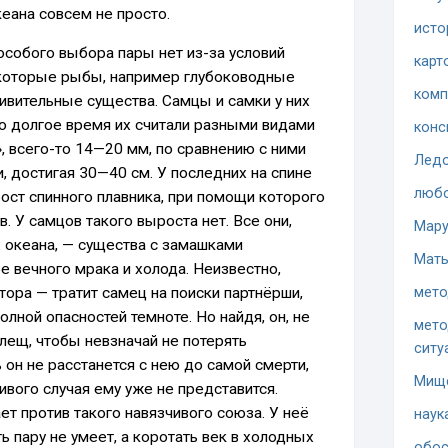
кеана совсем не просто.
исто
особого выбора пары нет из-за условий
карт
некоторые рыбы, например глубоководные
комп
ивительные существа. Самцы и самки у них
что долгое время их считали разными видами
конс
, всего-то 14—20 мм, по сравнению с ними
Ледо
, достигая 30—40 см. У последних на спине
люб
ст спинного плавника, при помощи которого
 У самцов такого выроста нет. Все они,
Мару
 океана, — существа с замашками
Мать
е вечного мрака и холода. Неизвестно,
мето
тора — тратит самец на поиски партнёрши,
олной опасностей темноте. Но найдя, он, не
мето
клещ, чтобы невзначай не потерять
ситу
он не расстанется с нею до самой смерти,
Мищ
ливого случая ему уже не представится.
ет против такого навязчивого союза. У неё
наук
 пару не умеет, а коротать век в холодных
обос