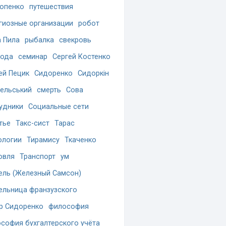
опенко
путешествия
гиозные организации
робот
 Пила
рыбалка
свекровь
бода
семинар
Сергей Костенко
ей Пецик
Сидоренко
Сидоркін
ельський
смерть
Сова
удники
Социальные сети
тье
Такс-сист
Тарас
ологии
Тирамису
Ткаченко
овля
Транспорт
ум
ель (Железный Самсон)
ельница франзузского
р Сидоренко
философия
софия бухгалтерского учёта