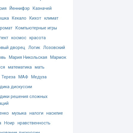
рия
Йеннифэр
Казначей
ошка
Кекало
Кихот
климат
ромат
Компьютерные игры
пект
космос
красота
вый дворец
Логик
Лозовский
овь
Мария Никольская
Мармок
ся
математика
мать
 Тереза
МАФ
Медуза
дика дискуссии
дики решения сложных
аций
енко
музыка
налоги
насилие
а
Ноир
нравственность
нование дискуссии