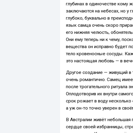
глубинах в одиночестве кому ж
заключаются на небесах, но у
глубоко, буквально в преиспод
язык самца очень скоро прирас
его нижняя челюсть, обонятель
Они ему теперь ни к чему, пос
вещества он исправно будет по
тело кровеносные сосуды. Каж
это настоящая любовь — в веч
Другое создание — живущий в
очень романтично. Самец имее
после трогательного ритуала з
Оплодотворив их внутри самог
срок рожает в воду несколько 
а уж он-то точно уверен в своё
В Австралии живёт небольшая 
сердце своей избранницы, стро