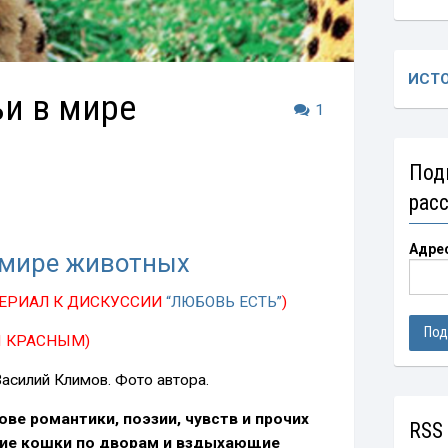
ИСТ
и в мире
1
Под
рас
Адре
 мире животных
ЕРИАЛ К ДИСКУССИИ
“ЛЮБОВЬ ЕСТЬ”
)
 КРАСНЫМ)
асилий Климов. Фото автора.
ве романтики, поэзии, чувств и прочих
RSS
ие кошки по дворам и вздыхающие