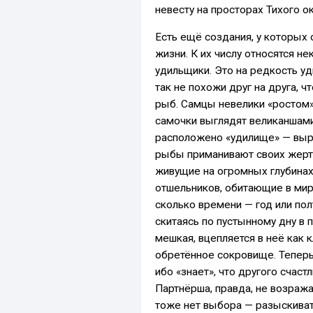
невесту на просторах Тихого о
Есть ещё создания, у которых 
жизни. К их числу относятся 
удильщики. Это на редкость уд
так не похожи друг на друга, 
рыб. Самцы невелики «ростом»
самочки выглядят великаншами
расположено «удилище» — выро
рыбы приманивают своих жертв.
живущие на огромных глубинах
отшельников, обитающие в мир
сколько времени — год или пол
скитаясь по пустынному дну в п
мешкая, вцепляется в неё как 
обретённое сокровище. Теперь 
ибо «знает», что другого счаст
Партнёрша, правда, не возража
тоже нет выбора — разыскивать