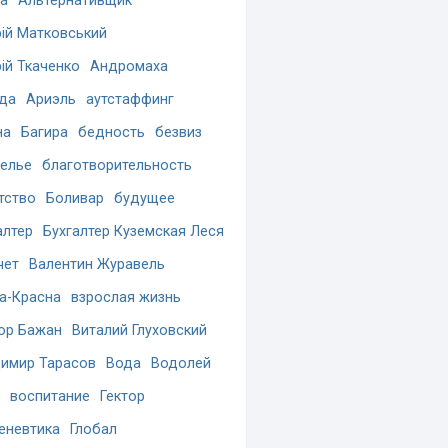
а
Альтернативщик
ій Матковський
ій Ткаченко
Андромаха
да
Ариэль
аутстаффинг
на
Багира
бедность
безвиз
елье
благотворительность
тство
Боливар
будущее
алтер
Бухгалтер Куземская Леся
чет
Валентин Журавель
а-Красна
взрослая жизнь
ор Бажан
Виталий Глуховский
имир Тарасов
Вода
Водолей
воспитание
Гектор
еневтика
Глобал