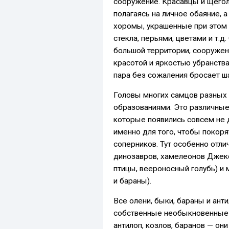
сооружение. Красавцы и щёгол
полагаясь на личное обаяние, 
хоромы, украшенные при этом
стекла, перьями, цветами и т.
большой территории, сооружения
красотой и яркостью убранства
пара без сожаления бросает ш
Головы многих самцов разных
образованиями. Это различные 
которые появились совсем не д
именно для того, чтобы покор
соперников. Тут особенно отли
динозавров, хамелеонов Джекс
птицы, веероносный голубь) и 
и бараны).
Все олени, быки, бараны и ан
собственные необыкновенные 
антилоп, козлов, баранов — он