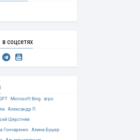
 в соцсетях
и
GPT
Microsoft Bing
агро
ла
Александр П.
сей Шерстнёв
а Гончаренко
Алина Бушер