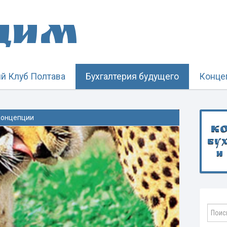
щим
й Клуб Полтава
Бухгалтерия будущего
Конце
онцепции
К
бу
и