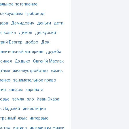
альное потепление
сексуализм
Грибовод
дара
Демидович
деньги
дети
я кошка
Димов
дискуссия
рий Бергер
добро
Док
лнительный материал
дружба
синея
Дядько
Євгеній Маслак
отные
жизнеустройство
жизнь
ренко
занимательное право
тия
запасы
зарплата
овье
земля
зло
Иван Окара
ь Лядский
инвестиции
транный язык
интервью
сство
истина
истории из жизни