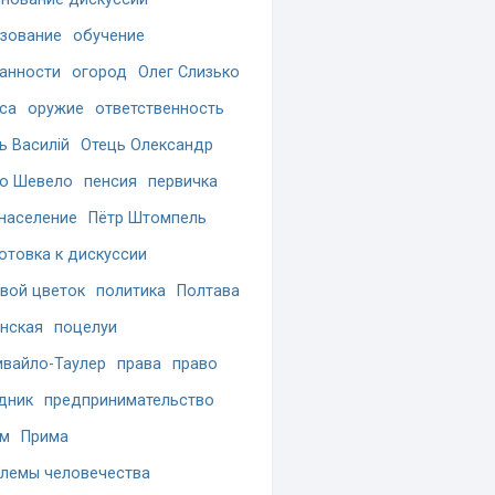
зование
обучение
анности
огород
Олег Слизько
са
оружие
ответственность
ь Василій
Отець Олександр
о Шевело
пенсия
первичка
население
Пётр Штомпель
отовка к дискуссии
вой цветок
политика
Полтава
нская
поцелуи
вайло-Таулер
права
право
дник
предпринимательство
ам
Прима
лемы человечества