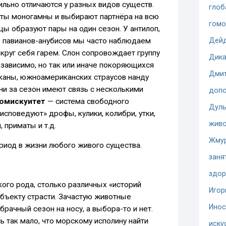
льно отличаются у разных видов существ.
глоб
аты моногамны и выбирают партнёра на всю
гомо
ы образуют пары на один сезон. У антилоп,
Дей
в, павианов-анубисов мы часто наблюдаем
круг себя гарем. Слон сопровождает группу
Дика
езависимо, но так или иначе покоряющихся
Дмит
 яканы, южноамериканских страусов нанду
ни за сезон имеют связь с несколькими
допо
омискуитет
— система свободного
Дуль
исповедуют» дрофы, кулики, колибри, утки,
жив
 приматы и т.д.
Жму
иод в жизни любого живого существа.
заня
здор
ого рода, столько различных «историй
Игор
объекту страсти. Зачастую животные
Инос
брачный сезон на носу, а выбора-то и нет.
ь так мало, что морскому исполину найти
иску