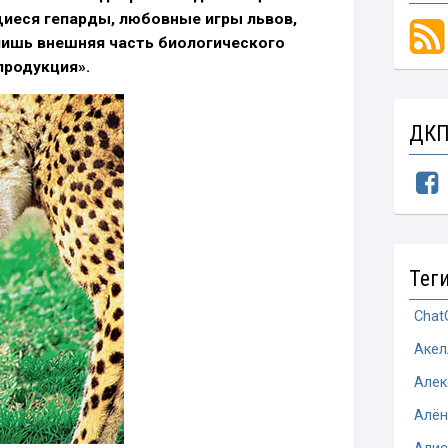
щиеся гепарды, любовные игры львов,
лишь внешняя часть биологического
продукция».
ДКП
Тег
Chat
Акел
Алек
Алён