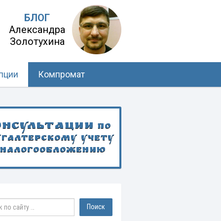
БЛОГ
Александра
Золотухина
пции
Компромат
онсультации
по
хгалтерскому учету
 налогообложению