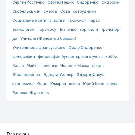
Сергей Костенко
Сергей Пецик
Сидоренко
Сидоркін
Скобельський
смерть
Сова
сотрудники
Социальные сети
счастье
Такс-сист
Тарас
технологии
Тирамису
Ткаченко
торговля
Транспорт
ум
Учитель (Железный Самсон)
Учительница франзузского
Федір Сидоренко
философия
философия бухгалтерского учёта
хобби
Хэлэн
Чайка
человек
Человек Маска
школа
Эволюционер
Эдвард Уиллер
Эдуард Фисун
экономика
Юлия
Юмарси
юмор
Юрий Кизь
язык
Ярослав Журавель
Разделы