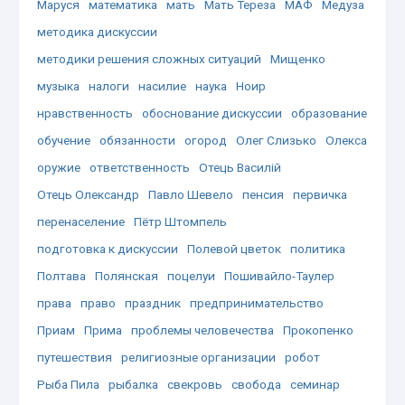
Маруся
математика
мать
Мать Тереза
МАФ
Медуза
методика дискуссии
методики решения сложных ситуаций
Мищенко
музыка
налоги
насилие
наука
Ноир
нравственность
обоснование дискуссии
образование
обучение
обязанности
огород
Олег Слизько
Олекса
оружие
ответственность
Отець Василій
Отець Олександр
Павло Шевело
пенсия
первичка
перенаселение
Пётр Штомпель
подготовка к дискуссии
Полевой цветок
политика
Полтава
Полянская
поцелуи
Пошивайло-Таулер
права
право
праздник
предпринимательство
Приам
Прима
проблемы человечества
Прокопенко
путешествия
религиозные организации
робот
Рыба Пила
рыбалка
свекровь
свобода
семинар