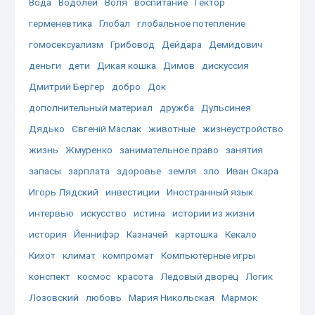
Вода
Водолей
Воля
воспитание
Гектор
герменевтика
Глобал
глобальное потепление
гомосексуализм
Грибовод
Дейдара
Демидович
деньги
дети
Дикая кошка
Димов
дискуссия
Дмитрий Бергер
добро
Док
дополнительный материал
дружба
Дульсинея
Дядько
Євгеній Маслак
животные
жизнеустройство
жизнь
Жмуренко
занимательное право
занятия
запасы
зарплата
здоровье
земля
зло
Иван Окара
Игорь Лядский
инвестиции
Иностранный язык
интервью
искусство
истина
истории из жизни
история
Йеннифэр
Казначей
картошка
Кекало
Кихот
климат
компромат
Компьютерные игры
конспект
космос
красота
Ледовый дворец
Логик
Лозовский
любовь
Мария Никольская
Мармок