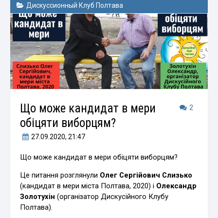
Дискуссионный Клуб Полтава
Що може кандидат в мери
2
обіцяти виборцям?
27.09.2020
, 21:47
Що може кандидат в мери обіцяти виборцям?
Це питання розглянули
Олег Сергійович Слизько
(кандидат в мери міста Полтава, 2020) і
Олександр
Золотухін
(організатор Дискусійного Клубу
Полтава).