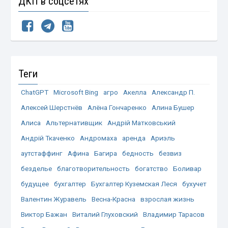
ДКП в соцсетях
Теги
ChatGPT
Microsoft Bing
агро
Акелла
Александр П.
Алексей Шерстнёв
Алёна Гончаренко
Алина Бушер
Алиса
Альтернативщик
Андрій Матковський
Андрій Ткаченко
Андромаха
аренда
Ариэль
аутстаффинг
Афина
Багира
бедность
безвиз
безделье
благотворительность
богатство
Боливар
будущее
бухгалтер
Бухгалтер Куземская Леся
бухучет
Валентин Журавель
Весна-Красна
взрослая жизнь
Виктор Бажан
Виталий Глуховский
Владимир Тарасов