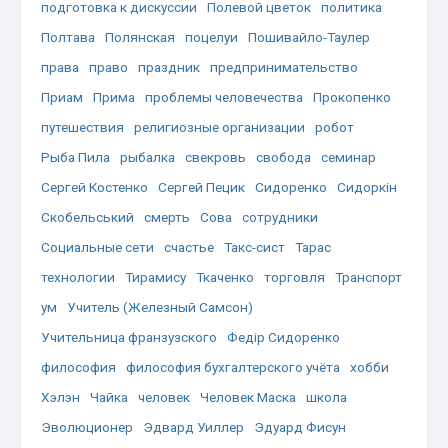
подготовка к дискуссии
Полевой цветок
политика
Полтава
Полянская
поцелуи
Пошивайло-Таулер
права
право
праздник
предпринимательство
Приам
Прима
проблемы человечества
Прокопенко
путешествия
религиозные организации
робот
Рыба Пила
рыбалка
свекровь
свобода
семинар
Сергей Костенко
Сергей Пецик
Сидоренко
Сидоркін
Скобельський
смерть
Сова
сотрудники
Социальные сети
счастье
Такс-сист
Тарас
технологии
Тирамису
Ткаченко
торговля
Транспорт
ум
Учитель (Железный Самсон)
Учительница франзузского
Федір Сидоренко
философия
философия бухгалтерского учёта
хобби
Хэлэн
Чайка
человек
Человек Маска
школа
Эволюционер
Эдвард Уиллер
Эдуард Фисун