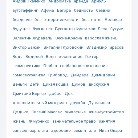
Андрій Ткаченко
Андромаха
аренда
Ариэль
аутстаффинг
Афина
Багира
бедность
безвиз
безделье
благотворительность
богатство
Боливар
будущее
бухгалтер
Бухгалтер Куземская Леся
бухучет
Валентин Журавель
Весна-Красна
взрослая жизнь
Виктор Бажан
Виталий Глуховский
Владимир Тарасов
Вода
Водолей
Воля
воспитание
Гектор
герменевтика
Глобал
глобальное потепление
гомосексуализм
Грибовод
Дейдара
Демидович
деньги
дети
Дикая кошка
Димов
дискуссия
Дмитрий Бергер
добро
Док
дополнительный материал
дружба
Дульсинея
Дядько
Євгеній Маслак
животные
жизнеустройство
жизнь
Жмуренко
занимательное право
занятия
запасы
зарплата
здоровье
земля
зло
Иван Окара