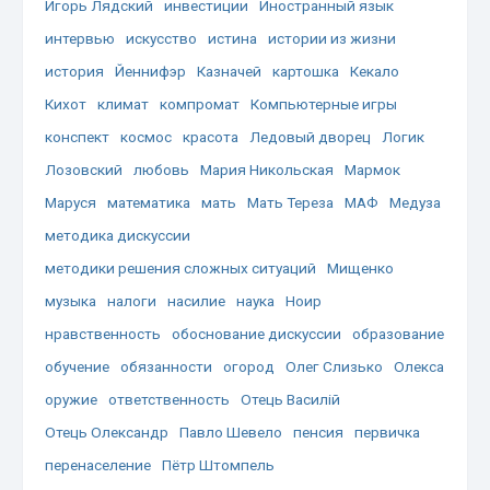
Игорь Лядский
инвестиции
Иностранный язык
интервью
искусство
истина
истории из жизни
история
Йеннифэр
Казначей
картошка
Кекало
Кихот
климат
компромат
Компьютерные игры
конспект
космос
красота
Ледовый дворец
Логик
Лозовский
любовь
Мария Никольская
Мармок
Маруся
математика
мать
Мать Тереза
МАФ
Медуза
методика дискуссии
методики решения сложных ситуаций
Мищенко
музыка
налоги
насилие
наука
Ноир
нравственность
обоснование дискуссии
образование
обучение
обязанности
огород
Олег Слизько
Олекса
оружие
ответственность
Отець Василій
Отець Олександр
Павло Шевело
пенсия
первичка
перенаселение
Пётр Штомпель