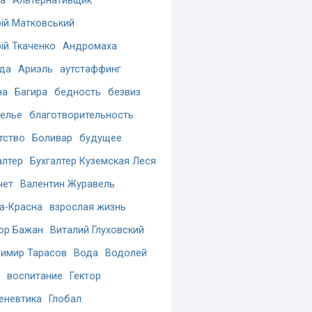
а
Альтернативщик
ій Матковський
ій Ткаченко
Андромаха
да
Ариэль
аутстаффинг
на
Багира
бедность
безвиз
елье
благотворительность
тство
Боливар
будущее
алтер
Бухгалтер Куземская Леся
чет
Валентин Журавель
а-Красна
взрослая жизнь
ор Бажан
Виталий Глуховский
имир Тарасов
Вода
Водолей
воспитание
Гектор
еневтика
Глобал