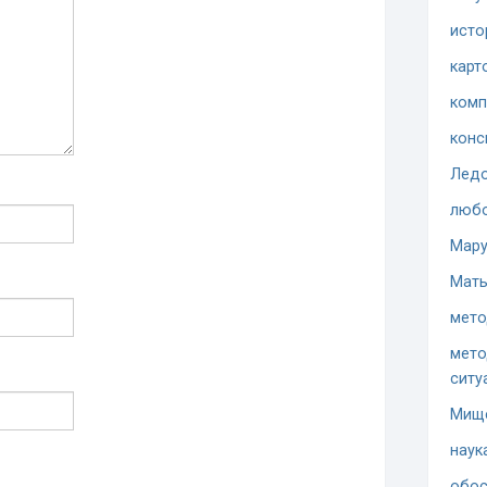
исто
карт
комп
конс
Ледо
люб
Мару
Мать
мето
мето
ситу
Мищ
наук
обос