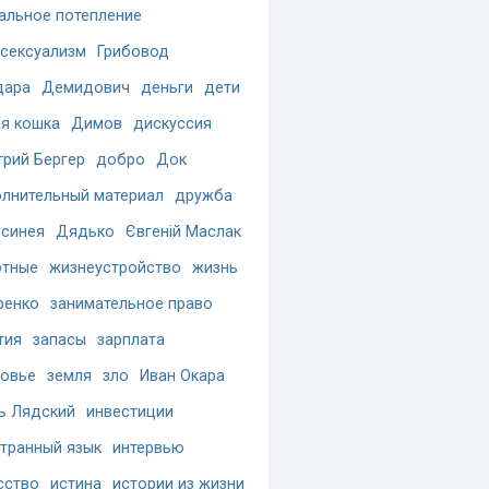
альное потепление
сексуализм
Грибовод
дара
Демидович
деньги
дети
я кошка
Димов
дискуссия
рий Бергер
добро
Док
лнительный материал
дружба
синея
Дядько
Євгеній Маслак
отные
жизнеустройство
жизнь
ренко
занимательное право
тия
запасы
зарплата
овье
земля
зло
Иван Окара
ь Лядский
инвестиции
транный язык
интервью
сство
истина
истории из жизни