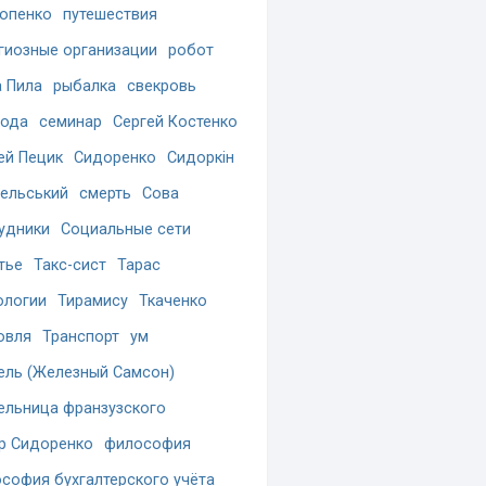
опенко
путешествия
гиозные организации
робот
 Пила
рыбалка
свекровь
бода
семинар
Сергей Костенко
ей Пецик
Сидоренко
Сидоркін
ельський
смерть
Сова
удники
Социальные сети
тье
Такс-сист
Тарас
ологии
Тирамису
Ткаченко
овля
Транспорт
ум
ель (Железный Самсон)
ельница франзузского
р Сидоренко
философия
софия бухгалтерского учёта