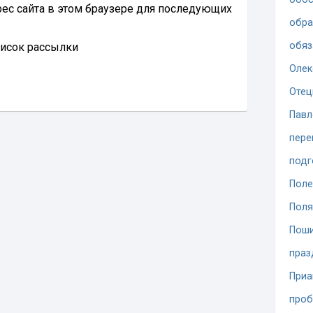
дрес сайта в этом браузере для последующих
обра
обяз
писок рассылки
Олек
Отец
Павл
пере
подг
Поле
Поля
Поши
праз
При
проб