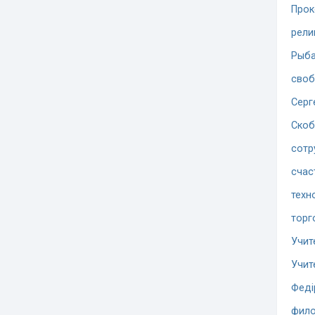
Прок
рели
Рыба
сво
Серг
Скоб
сотр
счас
техн
торг
Учит
Учит
Феді
фило