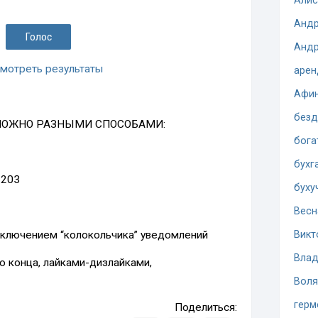
Алис
Андр
Андр
мотреть результаты
арен
Афи
безд
МОЖНО РАЗНЫМИ СПОСОБАМИ:
бога
бухг
1203
буху
Весн
 включением “колокольчика” уведомлений
Викт
Влад
о конца, лайками-дизлайками,
Воля
герм
Поделиться: