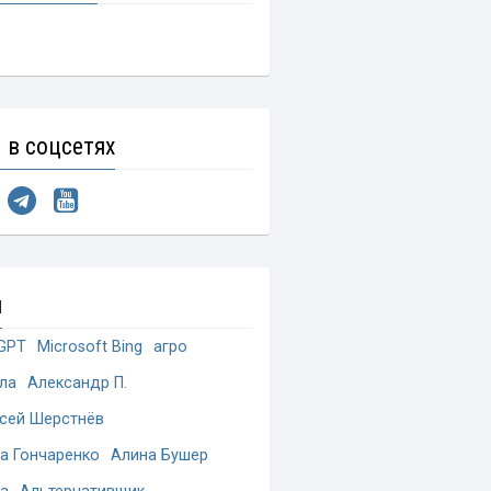
 в соцсетях
и
GPT
Microsoft Bing
агро
ла
Александр П.
сей Шерстнёв
а Гончаренко
Алина Бушер