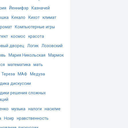
рия
Йеннифэр
Казначей
ошка
Кекало
Кихот
климат
ромат
Компьютерные игры
пект
космос
красота
вый дворец
Логик
Лозовский
овь
Мария Никольская
Мармок
ся
математика
мать
 Тереза
МАФ
Медуза
дика дискуссии
дики решения сложных
аций
енко
музыка
налоги
насилие
а
Ноир
нравственность
нование дискуссии