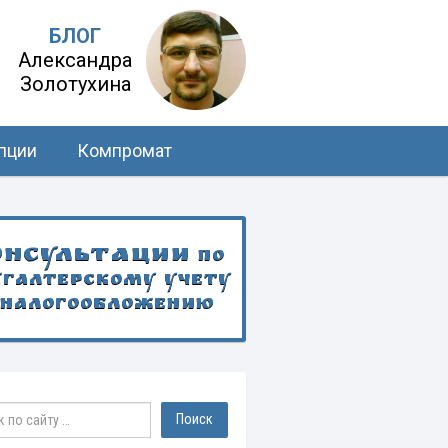
БЛОГ
Александра
Золотухина
пции
Компромат
онсультации
по
хгалтерскому учету
 налогообложению