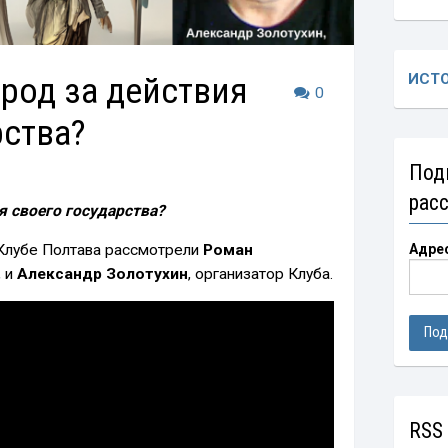
арод за действия
ИСТ
0
рства?
Под
рас
я своего государства?
 Клубе Полтава рассмотрели
Роман
Адре
, и
Александр Золотухин
, организатор Клуба.
RSS