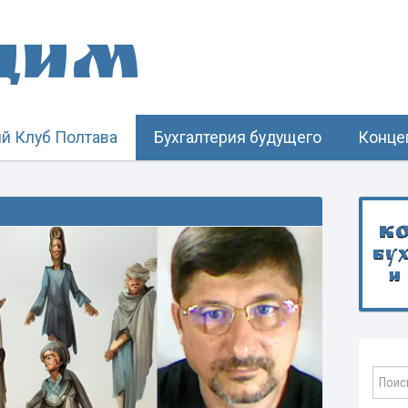
щим
й Клуб Полтава
Бухгалтерия будущего
Конце
К
бу
и