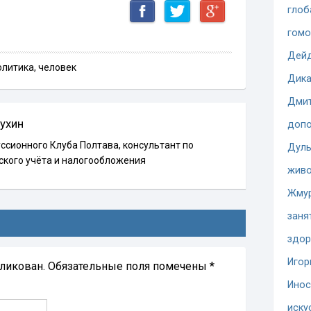
глоб
гомо
Дей
олитика
,
человек
Дика
Дмит
ухин
допо
ссионного Клуба Полтава, консультант по
Дуль
ского учёта и налогообложения
жив
Жму
заня
здор
Игор
бликован.
Обязательные поля помечены
*
Инос
иску