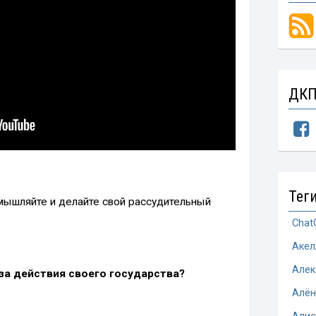
ДКП
Тег
мышляйте и делайте свой рассудительный
Chat
Акел
Алек
за действия своего государства?
Алён