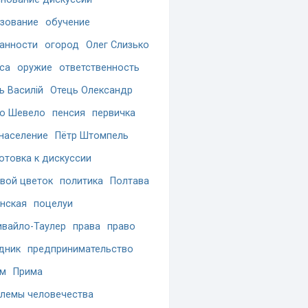
зование
обучение
анности
огород
Олег Слизько
са
оружие
ответственность
ь Василій
Отець Олександр
о Шевело
пенсия
первичка
население
Пётр Штомпель
отовка к дискуссии
вой цветок
политика
Полтава
нская
поцелуи
вайло-Таулер
права
право
дник
предпринимательство
ам
Прима
лемы человечества