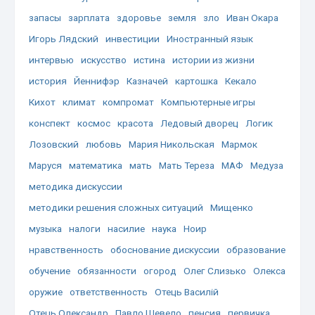
запасы
зарплата
здоровье
земля
зло
Иван Окара
Игорь Лядский
инвестиции
Иностранный язык
интервью
искусство
истина
истории из жизни
история
Йеннифэр
Казначей
картошка
Кекало
Кихот
климат
компромат
Компьютерные игры
конспект
космос
красота
Ледовый дворец
Логик
Лозовский
любовь
Мария Никольская
Мармок
Маруся
математика
мать
Мать Тереза
МАФ
Медуза
методика дискуссии
методики решения сложных ситуаций
Мищенко
музыка
налоги
насилие
наука
Ноир
нравственность
обоснование дискуссии
образование
обучение
обязанности
огород
Олег Слизько
Олекса
оружие
ответственность
Отець Василій
Отець Олександр
Павло Шевело
пенсия
первичка