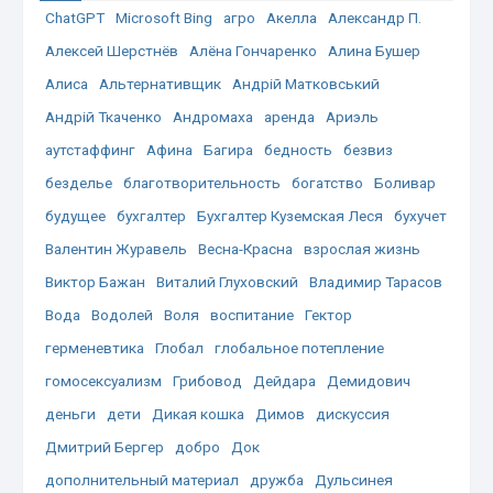
ChatGPT
Microsoft Bing
агро
Акелла
Александр П.
Алексей Шерстнёв
Алёна Гончаренко
Алина Бушер
Алиса
Альтернативщик
Андрій Матковський
Андрій Ткаченко
Андромаха
аренда
Ариэль
аутстаффинг
Афина
Багира
бедность
безвиз
безделье
благотворительность
богатство
Боливар
будущее
бухгалтер
Бухгалтер Куземская Леся
бухучет
Валентин Журавель
Весна-Красна
взрослая жизнь
Виктор Бажан
Виталий Глуховский
Владимир Тарасов
Вода
Водолей
Воля
воспитание
Гектор
герменевтика
Глобал
глобальное потепление
гомосексуализм
Грибовод
Дейдара
Демидович
деньги
дети
Дикая кошка
Димов
дискуссия
Дмитрий Бергер
добро
Док
дополнительный материал
дружба
Дульсинея