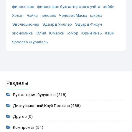
философия
философия бухгалтерского учёта
хобби
Хэлэн
Чайка
человек
Человек Маска
школа
Эволюционер
Эдвард Уиллер
Эдуард Фисун
экономика
Юлия
Юмарси
юмор
Юрий Кизь
язык
Ярослав Журавель
Разделы
Бухгалтерия будущего
(218)
Дискуссионный Клуб Полтава
(488)
Другое
(3)
Компромат
(54)