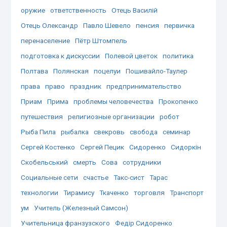
оружие
ответственность
Отець Василій
Отець Олександр
Павло Шевело
пенсия
первичка
перенаселение
Пётр Штомпель
подготовка к дискуссии
Полевой цветок
политика
Полтава
Полянская
поцелуи
Пошивайло-Таулер
права
право
праздник
предпринимательство
Приам
Прима
проблемы человечества
Прокопенко
путешествия
религиозные организации
робот
Рыба Пила
рыбалка
свекровь
свобода
семинар
Сергей Костенко
Сергей Пецик
Сидоренко
Сидоркін
Скобельський
смерть
Сова
сотрудники
Социальные сети
счастье
Такс-сист
Тарас
технологии
Тирамису
Ткаченко
торговля
Транспорт
ум
Учитель (Железный Самсон)
Учительница франзузского
Федір Сидоренко