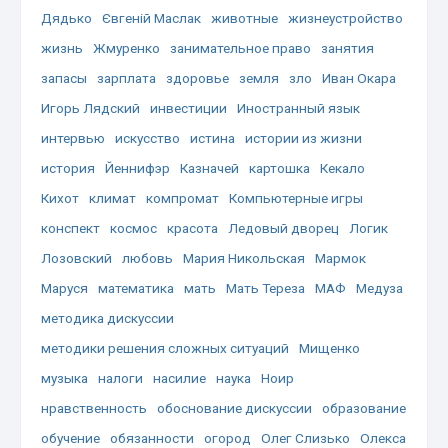
Дядько
Євгеній Маслак
животные
жизнеустройство
жизнь
Жмуренко
занимательное право
занятия
запасы
зарплата
здоровье
земля
зло
Иван Окара
Игорь Лядский
инвестиции
Иностранный язык
интервью
искусство
истина
истории из жизни
история
Йеннифэр
Казначей
картошка
Кекало
Кихот
климат
компромат
Компьютерные игры
конспект
космос
красота
Ледовый дворец
Логик
Лозовский
любовь
Мария Никольская
Мармок
Маруся
математика
мать
Мать Тереза
МАФ
Медуза
методика дискуссии
методики решения сложных ситуаций
Мищенко
музыка
налоги
насилие
наука
Ноир
нравственность
обоснование дискуссии
образование
обучение
обязанности
огород
Олег Слизько
Олекса