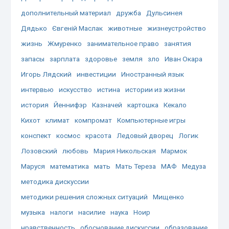
дополнительный материал
дружба
Дульсинея
Дядько
Євгеній Маслак
животные
жизнеустройство
жизнь
Жмуренко
занимательное право
занятия
запасы
зарплата
здоровье
земля
зло
Иван Окара
Игорь Лядский
инвестиции
Иностранный язык
интервью
искусство
истина
истории из жизни
история
Йеннифэр
Казначей
картошка
Кекало
Кихот
климат
компромат
Компьютерные игры
конспект
космос
красота
Ледовый дворец
Логик
Лозовский
любовь
Мария Никольская
Мармок
Маруся
математика
мать
Мать Тереза
МАФ
Медуза
методика дискуссии
методики решения сложных ситуаций
Мищенко
музыка
налоги
насилие
наука
Ноир
нравственность
обоснование дискуссии
образование