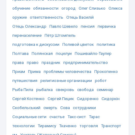
обучение
обязанности
огород
Олег Слизько
Олекса
оружие
ответственность
Отець Василій
Отець Олександр
Павло Шевело
пенсия
первичка
перенаселение
Пётр Штомпель
подготовка к дискуссии
Полевой цветок
политика
Полтава
Полянская
поцелуи
Пошивайло-Таулер
права
право
праздник
предпринимательство
Приам
Прима
проблемы человечества
Прокопенко
путешествия
религиозные организации
робот
Рыба Пила
рыбалка
свекровь
свобода
семинар
Сергей Костенко
Сергей Пецик
Сидоренко
Сидоркін
Скобельський
смерть
Сова
сотрудники
Социальные сети
счастье
Такс-сист
Тарас
технологии
Тирамису
Ткаченко
торговля
Транспорт
ум
Учитель (Железный Самсон)