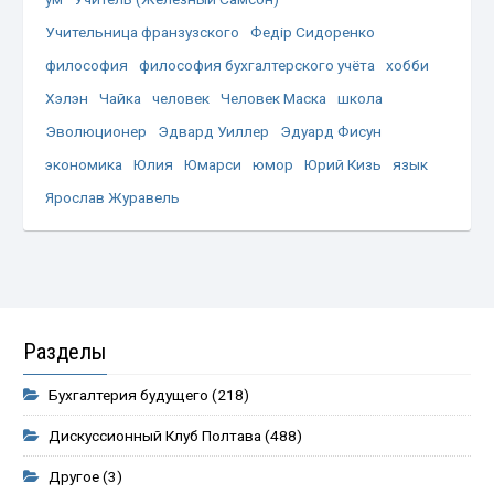
Учительница франзузского
Федір Сидоренко
философия
философия бухгалтерского учёта
хобби
Хэлэн
Чайка
человек
Человек Маска
школа
Эволюционер
Эдвард Уиллер
Эдуард Фисун
экономика
Юлия
Юмарси
юмор
Юрий Кизь
язык
Ярослав Журавель
Разделы
Бухгалтерия будущего
(218)
Дискуссионный Клуб Полтава
(488)
Другое
(3)