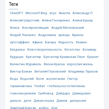
Теги
ChatGPT
Microsoft Bing
агро
Акелла
Александр П.
Алексей Шерстнёв
Алёна Гончаренко
Алина Бушер
Алиса
Альтернативщик
Андрій Матковський
Андрій Ткаченко
Андромаха
аренда
Ариэль
аутстаффинг
Афина
Багира
бедность
безвиз
безделье
благотворительность
богатство
Боливар
будущее
бухгалтер
Бухгалтер Куземская Леся
бухучет
Валентин Журавель
Весна-Красна
взрослая жизнь
Виктор Бажан
Виталий Глуховский
Владимир Тарасов
Вода
Водолей
Воля
воспитание
Гектор
герменевтика
Глобал
глобальное потепление
гомосексуализм
Грибовод
Дейдара
Демидович
деньги
дети
Дикая кошка
Димов
дискуссия
Дмитрий Бергер
добро
Док