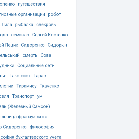
опенко
путешествия
гиозные организации
робот
 Пила
рыбалка
свекровь
бода
семинар
Сергей Костенко
ей Пецик
Сидоренко
Сидоркін
ельський
смерть
Сова
удники
Социальные сети
тье
Такс-сист
Тарас
ологии
Тирамису
Ткаченко
овля
Транспорт
ум
ель (Железный Самсон)
ельница франзузского
р Сидоренко
философия
софия бухгалтерского учёта