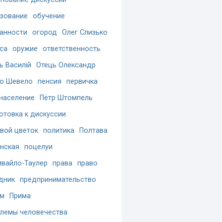
зование
обучение
анности
огород
Олег Слизько
са
оружие
ответственность
ь Василій
Отець Олександр
о Шевело
пенсия
первичка
население
Пётр Штомпель
отовка к дискуссии
вой цветок
политика
Полтава
нская
поцелуи
вайло-Таулер
права
право
дник
предпринимательство
ам
Прима
лемы человечества