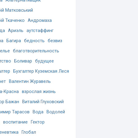
а
Альтернативщик
ій Матковський
ій Ткаченко
Андромаха
да
Ариэль
аутстаффинг
на
Багира
бедность
безвиз
елье
благотворительность
тство
Боливар
будущее
алтер
Бухгалтер Куземская Леся
чет
Валентин Журавель
а-Красна
взрослая жизнь
ор Бажан
Виталий Глуховский
имир Тарасов
Вода
Водолей
воспитание
Гектор
еневтика
Глобал