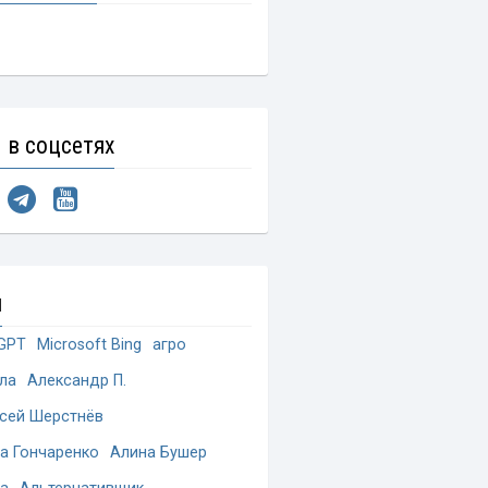
 в соцсетях
и
GPT
Microsoft Bing
агро
ла
Александр П.
сей Шерстнёв
а Гончаренко
Алина Бушер