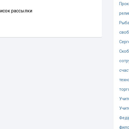
Прок
писок рассылки
рели
Рыба
сво
Серг
Скоб
сотр
счас
техн
торг
Учит
Учит
Феді
фило