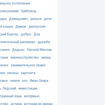
альное потепление
сексуализм
Грибовод
дара
Демидович
деньги
дети
я кошка
Димов
дискуссия
рий Бергер
добро
Док
лнительный материал
дружба
синея
Дядько
Євгеній Маслак
отные
жизнеустройство
жизнь
ренко
занимательное право
тия
запасы
зарплата
овье
земля
зло
Иван Окара
ь Лядский
инвестиции
транный язык
интервью
сство
истина
истории из жизни