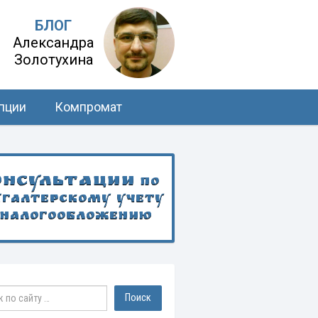
БЛОГ
Александра
Золотухина
пции
Компромат
онсультации
по
хгалтерскому учету
 налогообложению