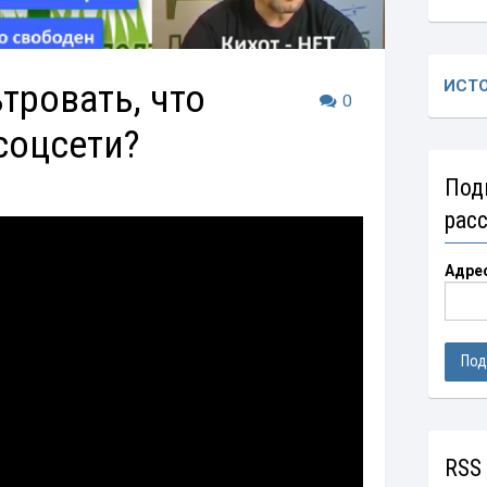
тровать, что
ИСТ
0
соцсети?
Под
рас
Адре
RSS