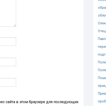
обра
обяз
Олек
Отец
Павл
пере
подг
Поле
Поля
Поши
праз
При
проб
дрес сайта в этом браузере для последующих