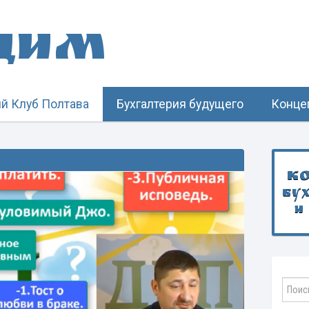
щим
й Клуб Полтава
Бухгалтерия будущего
Конце
К
бу
и