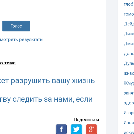
глоб
гомо
Дей
Дика
мотреть результаты
Дмит
допо
о теме
:
Дуль
жив
жет разрушить вашу жизнь
Жму
заня
ву следить за нами, если
здор
Игор
Поделиться:
Инос
иску