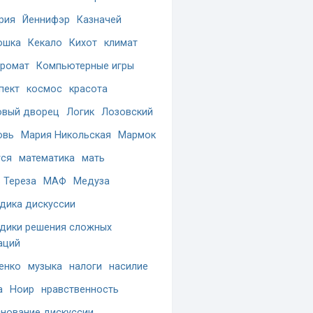
рия
Йеннифэр
Казначей
ошка
Кекало
Кихот
климат
ромат
Компьютерные игры
пект
космос
красота
вый дворец
Логик
Лозовский
овь
Мария Никольская
Мармок
ся
математика
мать
 Тереза
МАФ
Медуза
дика дискуссии
дики решения сложных
аций
енко
музыка
налоги
насилие
а
Ноир
нравственность
нование дискуссии