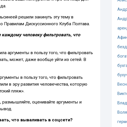
Алис
да.
Андр
ьсинеей решили закинуть эту тему в
Андр
по Правилам Дискуссионного Клуба Полтава.
арен
 каждому человеку фильтровать, что
Афи
безд
ила аргументы в пользу того, что фильтровать
бога
вать, может, даже вообще уйти из сетей. В
бухг
буху
ргументы в пользу того, что фильтровать
пили в эру развития человечества, которую
Весн
тский пляж».
Викт
, размышляйте, оценивайте аргументы и
Влад
вывод.
Воля
ать, что вываливать в соцсети?
герм