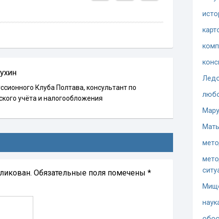
исто
карт
комп
конс
ухин
Ледо
ссионного Клуба Полтава, консультант по
люб
ского учёта и налогообложения
Мару
Мать
мето
мето
ситу
бликован.
Обязательные поля помечены
*
Мищ
наук
обос