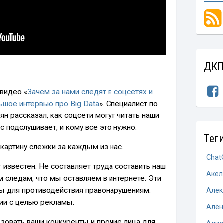
ДКП
видео «
Зачем за нами следят в соцсетях и
ьшое интервью про Big Data
». Специалист по
уян рассказал, как соцсети могут читать наши
с подслушивает, и кому все это нужно.
Тег
картину слежки за каждым из нас.
Chat
 известен. Не составляет труда составить наш
Акел
м следам, что мы оставляем в интернете. Эти
ы для противодействия правонарушениям.
Алек
ии с целью рекламы.
Алён
ьзовать ваши конкуренты и прочие лица для