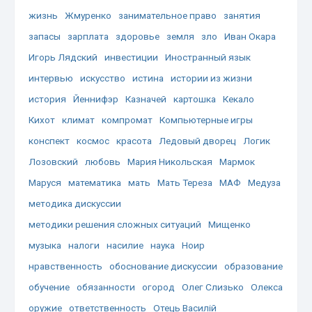
жизнь
Жмуренко
занимательное право
занятия
запасы
зарплата
здоровье
земля
зло
Иван Окара
Игорь Лядский
инвестиции
Иностранный язык
интервью
искусство
истина
истории из жизни
история
Йеннифэр
Казначей
картошка
Кекало
Кихот
климат
компромат
Компьютерные игры
конспект
космос
красота
Ледовый дворец
Логик
Лозовский
любовь
Мария Никольская
Мармок
Маруся
математика
мать
Мать Тереза
МАФ
Медуза
методика дискуссии
методики решения сложных ситуаций
Мищенко
музыка
налоги
насилие
наука
Ноир
нравственность
обоснование дискуссии
образование
обучение
обязанности
огород
Олег Слизько
Олекса
оружие
ответственность
Отець Василій