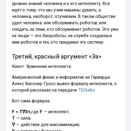
уровню знаний человека и к его интеллекту. Всё
идёт к тому, что мы учим машины думать, а
человека, наоборот, отучиваем. В таком обществе
удел человека: или обслуживать роботов, или
следить за теми, кто обслуживает роботов. Это уже
не люди — это биороботы, на службе созданных
ими роботов и тех, кто придумал эту систему.
Третий, красный аргумент «За»
Кихот: Уравнение интеллекта.
Американский физик и информатик из Гарварда
Алекс Висснер-Гросс вывел формулу интеллекта, о
которой рассказал на передаче
TEDtalks
Вот сама формула:
F = T∇Sτ,
где
F
— интеллект;
T
— сила;
∇
— действие для максимизации;
S
— варианты будущего;