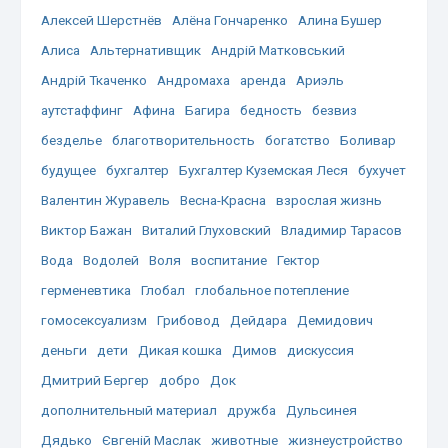
Алексей Шерстнёв
Алёна Гончаренко
Алина Бушер
Алиса
Альтернативщик
Андрій Матковський
Андрій Ткаченко
Андромаха
аренда
Ариэль
аутстаффинг
Афина
Багира
бедность
безвиз
безделье
благотворительность
богатство
Боливар
будущее
бухгалтер
Бухгалтер Куземская Леся
бухучет
Валентин Журавель
Весна-Красна
взрослая жизнь
Виктор Бажан
Виталий Глуховский
Владимир Тарасов
Вода
Водолей
Воля
воспитание
Гектор
герменевтика
Глобал
глобальное потепление
гомосексуализм
Грибовод
Дейдара
Демидович
деньги
дети
Дикая кошка
Димов
дискуссия
Дмитрий Бергер
добро
Док
дополнительный материал
дружба
Дульсинея
Дядько
Євгеній Маслак
животные
жизнеустройство