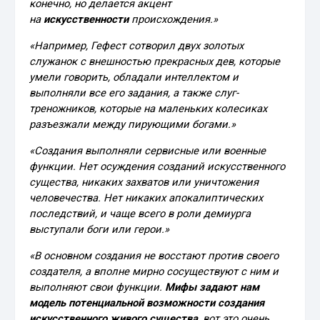
конечно, но делается акцент
на
искусственности
происхождения.»
«Например, Гефест сотворил двух золотых
служанок с внешностью прекрасных дев, которые
умели говорить, обладали интеллектом и
выполняли все его задания, а также слуг-
треножников, которые на маленьких колесиках
разъезжали между пирующими богами.»
«Создания выполняли сервисные или военные
функции. Нет осуждения созданий искусственного
существа, никаких захватов или уничтожения
человечества. Нет никаких апокалиптических
последствий, и чаще всего в роли демиурга
выступали боги или герои.»
«В основном создания не восстают против своего
создателя, а вполне мирно сосуществуют с ним и
выполняют свои функции.
Мифы задают нам
модель потенциальной возможности создания
искусственного живого существа
, вот это очень