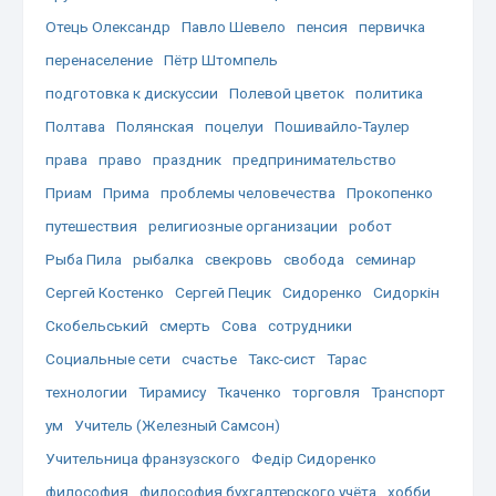
Отець Олександр
Павло Шевело
пенсия
первичка
перенаселение
Пётр Штомпель
подготовка к дискуссии
Полевой цветок
политика
Полтава
Полянская
поцелуи
Пошивайло-Таулер
права
право
праздник
предпринимательство
Приам
Прима
проблемы человечества
Прокопенко
путешествия
религиозные организации
робот
Рыба Пила
рыбалка
свекровь
свобода
семинар
Сергей Костенко
Сергей Пецик
Сидоренко
Сидоркін
Скобельський
смерть
Сова
сотрудники
Социальные сети
счастье
Такс-сист
Тарас
технологии
Тирамису
Ткаченко
торговля
Транспорт
ум
Учитель (Железный Самсон)
Учительница франзузского
Федір Сидоренко
философия
философия бухгалтерского учёта
хобби