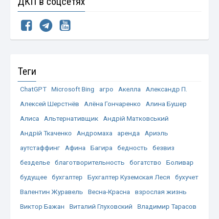
ДКП в соцсетях
Теги
ChatGPT
Microsoft Bing
агро
Акелла
Александр П.
Алексей Шерстнёв
Алёна Гончаренко
Алина Бушер
Алиса
Альтернативщик
Андрій Матковський
Андрій Ткаченко
Андромаха
аренда
Ариэль
аутстаффинг
Афина
Багира
бедность
безвиз
безделье
благотворительность
богатство
Боливар
будущее
бухгалтер
Бухгалтер Куземская Леся
бухучет
Валентин Журавель
Весна-Красна
взрослая жизнь
Виктор Бажан
Виталий Глуховский
Владимир Тарасов