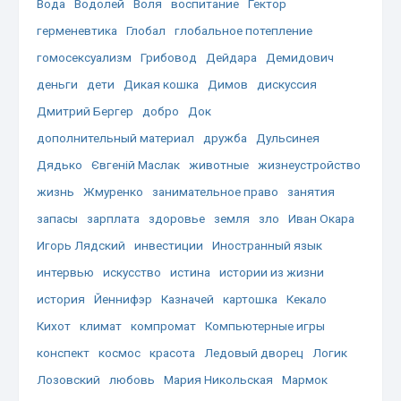
Вода
Водолей
Воля
воспитание
Гектор
герменевтика
Глобал
глобальное потепление
гомосексуализм
Грибовод
Дейдара
Демидович
деньги
дети
Дикая кошка
Димов
дискуссия
Дмитрий Бергер
добро
Док
дополнительный материал
дружба
Дульсинея
Дядько
Євгеній Маслак
животные
жизнеустройство
жизнь
Жмуренко
занимательное право
занятия
запасы
зарплата
здоровье
земля
зло
Иван Окара
Игорь Лядский
инвестиции
Иностранный язык
интервью
искусство
истина
истории из жизни
история
Йеннифэр
Казначей
картошка
Кекало
Кихот
климат
компромат
Компьютерные игры
конспект
космос
красота
Ледовый дворец
Логик
Лозовский
любовь
Мария Никольская
Мармок