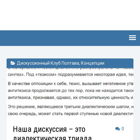
Дискуссионный Клуб Полтава
,
Концепции
Наша дискуссия – это
0
диалектическая триада