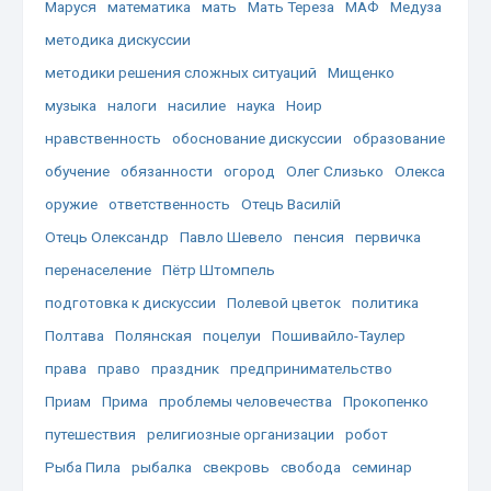
Маруся
математика
мать
Мать Тереза
МАФ
Медуза
методика дискуссии
методики решения сложных ситуаций
Мищенко
музыка
налоги
насилие
наука
Ноир
нравственность
обоснование дискуссии
образование
обучение
обязанности
огород
Олег Слизько
Олекса
оружие
ответственность
Отець Василій
Отець Олександр
Павло Шевело
пенсия
первичка
перенаселение
Пётр Штомпель
подготовка к дискуссии
Полевой цветок
политика
Полтава
Полянская
поцелуи
Пошивайло-Таулер
права
право
праздник
предпринимательство
Приам
Прима
проблемы человечества
Прокопенко
путешествия
религиозные организации
робот
Рыба Пила
рыбалка
свекровь
свобода
семинар