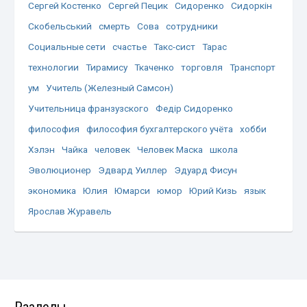
Сергей Костенко
Сергей Пецик
Сидоренко
Сидоркін
Скобельський
смерть
Сова
сотрудники
Социальные сети
счастье
Такс-сист
Тарас
технологии
Тирамису
Ткаченко
торговля
Транспорт
ум
Учитель (Железный Самсон)
Учительница франзузского
Федір Сидоренко
философия
философия бухгалтерского учёта
хобби
Хэлэн
Чайка
человек
Человек Маска
школа
Эволюционер
Эдвард Уиллер
Эдуард Фисун
экономика
Юлия
Юмарси
юмор
Юрий Кизь
язык
Ярослав Журавель
Разделы