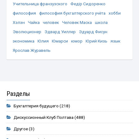
Учительница франзузского
Федір Сидоренко
философия
философия бухгалтерского учёта
хобби
Хэлэн
Чайка
человек
Человек Маска
школа
Эволюционер
Эдвард Уиллер
Эдуард Фисун
экономика
Юлия
Юмарси
юмор
Юрий Кизь
язык
Ярослав Журавель
Разделы
Бухгалтерия будущего
(218)
Дискуссионный Клуб Полтава
(488)
Другое
(3)