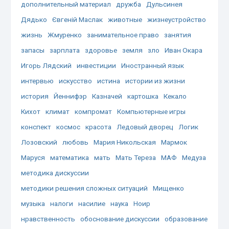
дополнительный материал
дружба
Дульсинея
Дядько
Євгеній Маслак
животные
жизнеустройство
жизнь
Жмуренко
занимательное право
занятия
запасы
зарплата
здоровье
земля
зло
Иван Окара
Игорь Лядский
инвестиции
Иностранный язык
интервью
искусство
истина
истории из жизни
история
Йеннифэр
Казначей
картошка
Кекало
Кихот
климат
компромат
Компьютерные игры
конспект
космос
красота
Ледовый дворец
Логик
Лозовский
любовь
Мария Никольская
Мармок
Маруся
математика
мать
Мать Тереза
МАФ
Медуза
методика дискуссии
методики решения сложных ситуаций
Мищенко
музыка
налоги
насилие
наука
Ноир
нравственность
обоснование дискуссии
образование