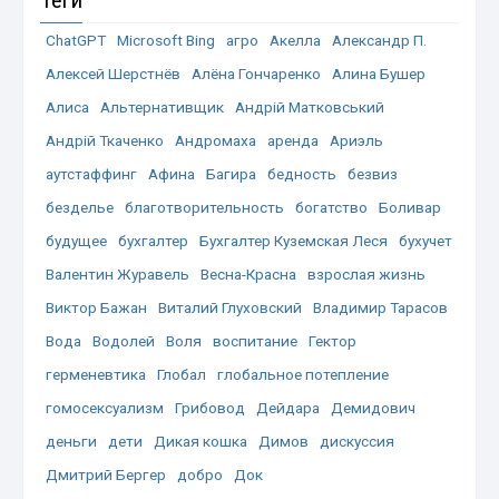
Теги
ChatGPT
Microsoft Bing
агро
Акелла
Александр П.
Алексей Шерстнёв
Алёна Гончаренко
Алина Бушер
Алиса
Альтернативщик
Андрій Матковський
Андрій Ткаченко
Андромаха
аренда
Ариэль
аутстаффинг
Афина
Багира
бедность
безвиз
безделье
благотворительность
богатство
Боливар
будущее
бухгалтер
Бухгалтер Куземская Леся
бухучет
Валентин Журавель
Весна-Красна
взрослая жизнь
Виктор Бажан
Виталий Глуховский
Владимир Тарасов
Вода
Водолей
Воля
воспитание
Гектор
герменевтика
Глобал
глобальное потепление
гомосексуализм
Грибовод
Дейдара
Демидович
деньги
дети
Дикая кошка
Димов
дискуссия
Дмитрий Бергер
добро
Док