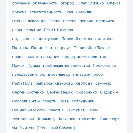
обучение
обязанности
огород
Олег Слизько
Олекса
оружие
ответственность
Отець Василій
Отець Олександр
Павло Шевело
пенсия
первичка
перенаселение
Пётр Штомпель
подготовка к дискуссии
Полевой цветок
политика
Полтава
Полянская
поцелуи
Пошивайло-Таулер
права
право
праздник
предпринимательство
Приам
Прима
проблемы человечества
Прокопенко
путешествия
религиозные организации
робот
Рыба Пила
рыбалка
свекровь
свобода
семинар
Сергей Костенко
Сергей Пецик
Сидоренко
Сидоркін
Скобельський
смерть
Сова
сотрудники
Социальные сети
счастье
Такс-сист
Тарас
технологии
Тирамису
Ткаченко
торговля
Транспорт
ум
Учитель (Железный Самсон)