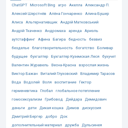
ChatGPT
Microsoft Bing
агро
Акелла
Александр П.
Алексей Шерстнёв
Алёна Гончаренко
Алина Бушер
Алиса
Альтернативщик
Андрій Матковський
Андрій Ткаченко
Андромаха
аренда
Ариэль
аутстаффинг
Афина
Багира
бедность
безвиз
безделье
благотворительность
богатство
Боливар
будущее
бухгалтер
Бухгалтер Куземская Леся
бухучет
Валентин Журавель
Весна-Красна
взрослая жизнь
Виктор Бажан
Виталий Глуховский
Владимир Тарасов
Вода
Водолей
Воля
воспитание
Гектор
герменевтика
Глобал
глобальное потепление
гомосексуализм
Грибовод
Дейдара
Демидович
деньги
дети
Дикая кошка
Димов
дискуссия
Дмитрий Бергер
добро
Док
дополнительный материал
дружба
Дульсинея