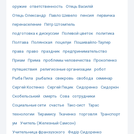
оружие
ответственность
Отець Василій
Отець Олександр
Павло Шевело
пенсия
первичка
перенаселение
Пётр Штомпель
подготовка к дискуссии
Полевой цветок
политика
Полтава
Полянская
поцелуи
Пошивайло-Таулер
права
право
праздник
предпринимательство
Приам
Прима
проблемы человечества
Прокопенко
путешествия
религиозные организации
робот
Рыба Пила
рыбалка
свекровь
свобода
семинар
Сергей Костенко
Сергей Пецик
Сидоренко
Сидоркін
Скобельський
смерть
Сова
сотрудники
Социальные сети
счастье
Такс-сист
Тарас
технологии
Тирамису
Ткаченко
торговля
Транспорт
ум
Учитель (Железный Самсон)
Учительница франзузского
Федір Сидоренко