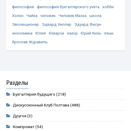
философия
философия бухгалтерского учёта
хобби
Хэлэн
Чайка
человек
Человек Маска
школа
Эволюционер
Эдвард Уиллер
Эдуард Фисун
экономика
Юлия
Юмарси
юмор
Юрий Кизь
язык
Ярослав Журавель
Разделы
Бухгалтерия будущего
(218)
Дискуссионный Клуб Полтава
(488)
Другое
(3)
Компромат
(54)