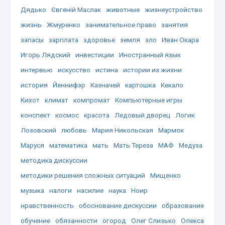
Дядько
Євгеній Маслак
животные
жизнеустройство
жизнь
Жмуренко
занимательное право
занятия
запасы
зарплата
здоровье
земля
зло
Иван Окара
Игорь Лядский
инвестиции
Иностранный язык
интервью
искусство
истина
истории из жизни
история
Йеннифэр
Казначей
картошка
Кекало
Кихот
климат
компромат
Компьютерные игры
конспект
космос
красота
Ледовый дворец
Логик
Лозовский
любовь
Мария Никольская
Мармок
Маруся
математика
мать
Мать Тереза
МАФ
Медуза
методика дискуссии
методики решения сложных ситуаций
Мищенко
музыка
налоги
насилие
наука
Ноир
нравственность
обоснование дискуссии
образование
обучение
обязанности
огород
Олег Слизько
Олекса