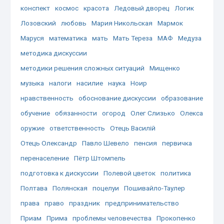
конспект
космос
красота
Ледовый дворец
Логик
Лозовский
любовь
Мария Никольская
Мармок
Маруся
математика
мать
Мать Тереза
МАФ
Медуза
методика дискуссии
методики решения сложных ситуаций
Мищенко
музыка
налоги
насилие
наука
Ноир
нравственность
обоснование дискуссии
образование
обучение
обязанности
огород
Олег Слизько
Олекса
оружие
ответственность
Отець Василій
Отець Олександр
Павло Шевело
пенсия
первичка
перенаселение
Пётр Штомпель
подготовка к дискуссии
Полевой цветок
политика
Полтава
Полянская
поцелуи
Пошивайло-Таулер
права
право
праздник
предпринимательство
Приам
Прима
проблемы человечества
Прокопенко