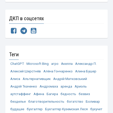
ДКП в соцсетях
Теги
ChatGPT
Microsoft Bing
агро
Акелла
Александр П.
Алексей Шерстнёв
Алёна Гончаренко
Алина Бушер
Алиса
Альтернативщик
Андрій Матковський
Андрій Ткаченко
Андромаха
аренда
Ариэль
аутстаффинг
Афина
Багира
бедность
безвиз
безделье
благотворительность
богатство
Боливар
будущее
бухгалтер
Бухгалтер Куземская Леся
бухучет