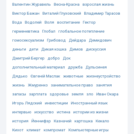
Валентин Журавель
Весна-Красна
взрослая жизнь
Виктор Бажан
Виталий Глуховский
Владимир Тарасов
Вода
Водолей
Воля
воспитание
Гектор
герменевтика
Глобал
глобальное потепление
гомосексуализм
Грибовод
Дейдара
Демидович
деньги
дети
Дикая кошка
Димов
дискуссия
Дмитрий Бергер
добро
Док
дополнительный материал
дружба
Дульсинея
Дядько
Євгеній Маслак
животные
жизнеустройство
жизнь
Жмуренко
занимательное право
занятия
запасы
зарплата
здоровье
земля
зло
Иван Окара
Игорь Лядский
инвестиции
Иностранный язык
интервью
искусство
истина
истории из жизни
история
Йеннифэр
Казначей
картошка
Кекало
Кихот
климат
компромат
Компьютерные игры