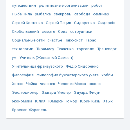
путешествия
религиозные организации
робот
Рыба Пила
рыбалка
свекровь
свобода
семинар
Сергей Костенко
Сергей Пецик
Сидоренко
Сидоркін
Скобельський
смерть
Сова
сотрудники
Социальные сети
счастье
Такс-сист
Тарас
технологии
Тирамису
Ткаченко
торговля
Транспорт
ум
Учитель (Железный Самсон)
Учительница франзузского
Федір Сидоренко
философия
философия бухгалтерского учёта
хобби
Хэлэн
Чайка
человек
Человек Маска
школа
Эволюционер
Эдвард Уиллер
Эдуард Фисун
экономика
Юлия
Юмарси
юмор
Юрий Кизь
язык
Ярослав Журавель