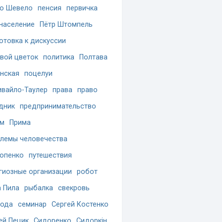
о Шевело
пенсия
первичка
население
Пётр Штомпель
отовка к дискуссии
вой цветок
политика
Полтава
нская
поцелуи
вайло-Таулер
права
право
дник
предпринимательство
ам
Прима
лемы человечества
опенко
путешествия
гиозные организации
робот
 Пила
рыбалка
свекровь
бода
семинар
Сергей Костенко
ей Пецик
Сидоренко
Сидоркін