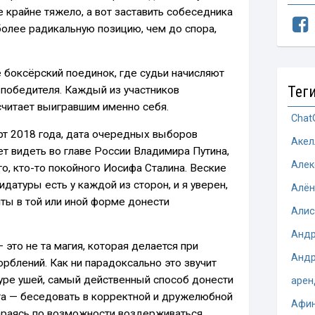
 крайне тяжело, а вот заставить собеседника
более радикальную позицию, чем до спора,
е боксёрский поединок, где судьи начисляют
Тег
 победителя. Каждый из участников
читает выигравшим именно себя.
Chat
рт 2018 года, дата очередных выборов
Акел
ет видеть во главе России Владимира Путина,
Алек
о, кто-то покойного Иосифа Сталина. Веские
идатуры есть у каждой из сторон, и я уверен,
Алён
нты в той или иной форме донести
Алис
Андр
это не та магия, которая делается при
Андр
рблений. Как ни парадоксально это звучит
туре ушей, самый действенный способ донести
арен
та — беседовать в корректной и дружелюбной
Афи
тараясь по возможности воздерживаться