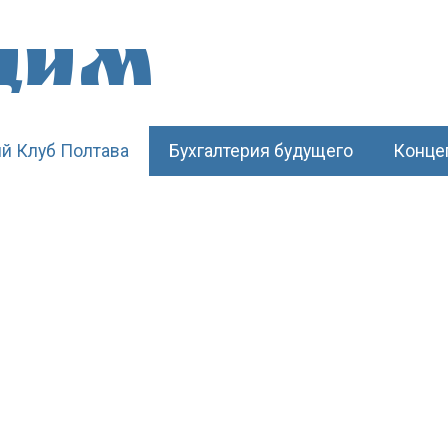
щим
й Клуб Полтава
Бухгалтерия будущего
Конце