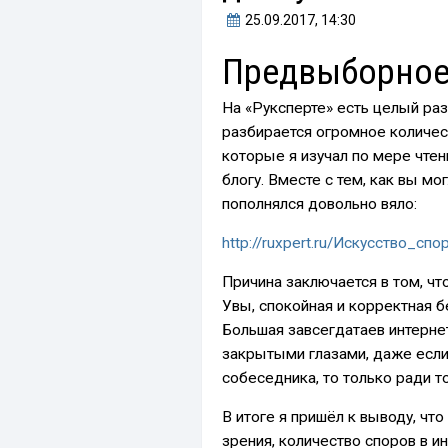
25.09.2017
, 14:30
Предвыборное
На «Руксперте» есть целый раз
разбирается огромное количес
которые я изучал по мере чте
блогу. Вместе с тем, как вы м
пополнялся довольно вяло:
http://ruxpert.ru/Искусство_спо
Причина заключается в том, чт
Увы, спокойная и корректная б
Большая завсегдатаев интерне
закрытыми глазами, даже если
собеседника, то только ради то
В итоге я пришёл к выводу, что
зрения, количество споров в и