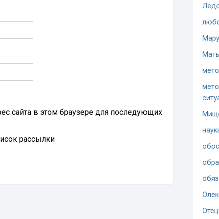
Ледо
люб
Мару
Мать
мето
мето
ситу
дрес сайта в этом браузере для последующих
Мищ
наук
писок рассылки
обос
обра
обяз
Олек
Отец