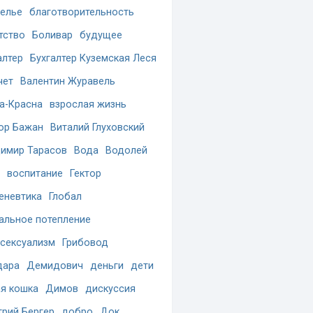
елье
благотворительность
тство
Боливар
будущее
алтер
Бухгалтер Куземская Леся
чет
Валентин Журавель
а-Красна
взрослая жизнь
ор Бажан
Виталий Глуховский
имир Тарасов
Вода
Водолей
воспитание
Гектор
еневтика
Глобал
альное потепление
сексуализм
Грибовод
дара
Демидович
деньги
дети
я кошка
Димов
дискуссия
рий Бергер
добро
Док