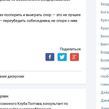
безд
бога
з поспорить и выиграть спор — это не лучшее
бухг
 — переубедить собеседника, не споря с ним.
буху
Весн
Викт
Поделиться:
Влад
Воля
герм
ание дискуссии
глоб
гомо
Дей
ухин
Дика
ссионного Клуба Полтава, консультант по
Дмит
ского учёта и налогообложения