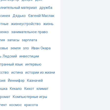
лнительный материал
дружба
синея
Дядько
Євгеній Маслак
отные
жизнеустройство
жизнь
ренко
занимательное право
тия
запасы
зарплата
овье
земля
зло
Иван Окара
ь Лядский
инвестиции
транный язык
интервью
сство
истина
истории из жизни
рия
Йеннифэр
Казначей
ошка
Кекало
Кихот
климат
ромат
Компьютерные игры
пект
космос
красота