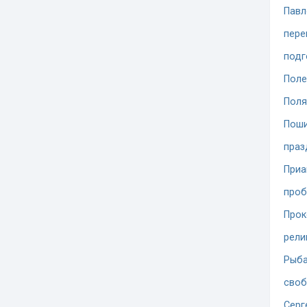
Павл
пере
подг
Поле
Поля
Поши
праз
При
проб
Прок
рели
Рыба
сво
Серг