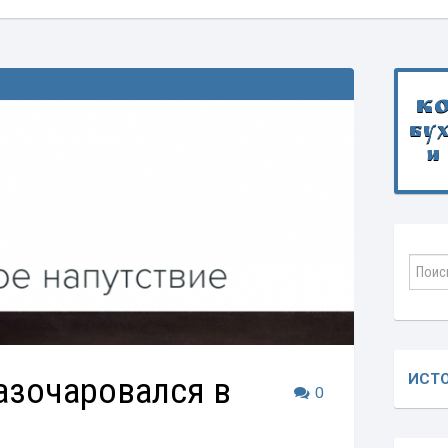
К
бу
и
азочаровался в
ИСТ
0