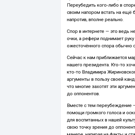
Переубедить кого-либо в споре
своим напором встать на ещё 
напротив, вполне реально.
Спор в интернете — это ведь н
очки, а рефери поднимает руку
ожесточённого спора обычно с
Сейчас к нам приближается ма
нашего президента. Кто-то хоч
кто-то Владимира Жириновског
аргументы в пользу своей канд
что многие захотят эти аргуме
до оппонентов.
Вместе с тем переубеждение — 
помощи громкого голоса и оско
для воспитанных в нашей куль
свою точку зрения до оппонен
манере, напирая на факты и с