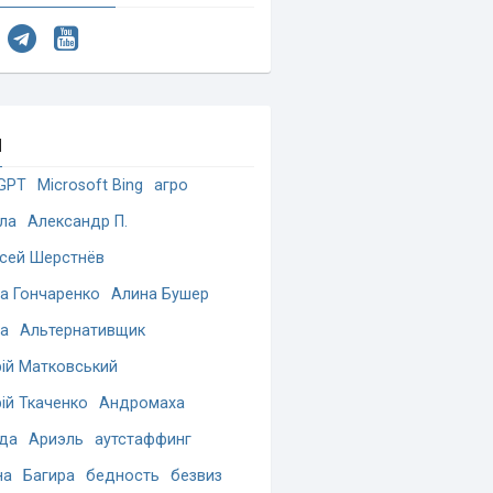
и
GPT
Microsoft Bing
агро
ла
Александр П.
сей Шерстнёв
а Гончаренко
Алина Бушер
а
Альтернативщик
ій Матковський
ій Ткаченко
Андромаха
да
Ариэль
аутстаффинг
на
Багира
бедность
безвиз