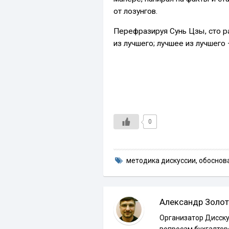
от лозунгов.
Перефразируя Сунь Цзы, сто ра
из лучшего; лучшее из лучшего
0
методика дискуссии
,
обоснов
Александр Золот
Организатор Дисску
вопросам бухгалтер