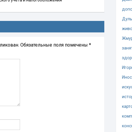
допо
Дуль
жив
Жму
бликован.
Обязательные поля помечены
*
заня
здор
Игор
Инос
иску
исто
карт
комп
конс