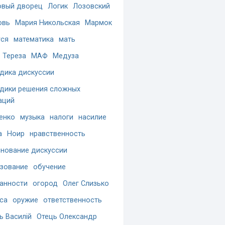
вый дворец
Логик
Лозовский
овь
Мария Никольская
Мармок
ся
математика
мать
 Тереза
МАФ
Медуза
дика дискуссии
дики решения сложных
аций
енко
музыка
налоги
насилие
а
Ноир
нравственность
нование дискуссии
зование
обучение
анности
огород
Олег Слизько
са
оружие
ответственность
ь Василій
Отець Олександр