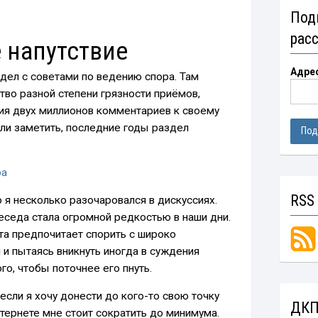
Под
рас
 напутствие
Адре
дел с советами по ведению спора. Там
тво разной степени грязности приёмов,
ния двух миллионов комментариев к своему
огли заметить, последние годы раздел
ра
RSS
о я несколько разочаровался в дискуссиях.
еседа стала огромной редкостью в наши дни.
та предпочитает спорить с широко
 и пытаясь вникнуть иногда в суждения
го, чтобы поточнее его пнуть.
 если я хочу донести до кого-то свою точку
ДКП
нтернете мне стоит сократить до минимума.