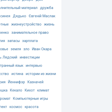
лнительный материал
дружба
синея
Дядько
Євгеній Маслак
отные
жизнеустройство
жизнь
ренко
занимательное право
тия
запасы
зарплата
овье
земля
зло
Иван Окара
ь Лядский
инвестиции
транный язык
интервью
сство
истина
истории из жизни
рия
Йеннифэр
Казначей
ошка
Кекало
Кихот
климат
ромат
Компьютерные игры
пект
космос
красота