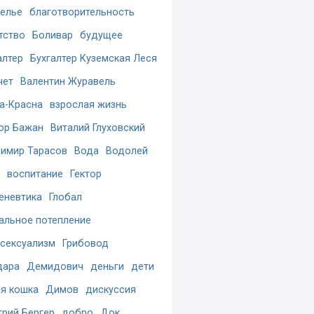
елье
благотворительность
тство
Боливар
будущее
алтер
Бухгалтер Куземская Леся
чет
Валентин Журавель
а-Красна
взрослая жизнь
ор Бажан
Виталий Глуховский
имир Тарасов
Вода
Водолей
воспитание
Гектор
еневтика
Глобал
альное потепление
сексуализм
Грибовод
дара
Демидович
деньги
дети
я кошка
Димов
дискуссия
рий Бергер
добро
Док