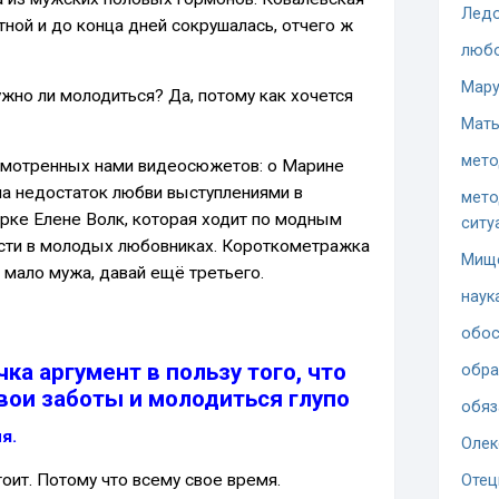
Ледо
тной и до конца дней сокрушалась, отчего ж
люб
Мару
нужно ли молодиться? Да, потому как хочется
Мать
мето
смотренных нами видеосюжетов: о Марине
ла недостаток любви выступлениями в
мето
рке Елене Волк, которая ходит по модным
ситу
ости в молодых любовниках. Короткометражка
Мищ
 мало мужа, давай ещё третьего.
наук
обос
ка аргумент в пользу того, что
обра
вои заботы и молодиться глупо
обяз
я.
Олек
оит. Потому что всему свое время.
Отец