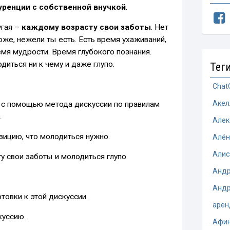
уренции с собственной внучкой
.
угая –
каждому возрасту свои заботы
. Нет
же, нежели ты есть. Есть время ухаживаний,
емя мудрости. Время глубокого познания.
диться ни к чему и даже глупо.
Тег
Chat
Акел
 с помощью метода дискуссии по правилам
.
Алек
зицию, что молодиться нужно.
Алён
Алис
 свои заботы и молодиться глупо.
Андр
Андр
товки к этой дискуссии.
арен
куссию.
Афи