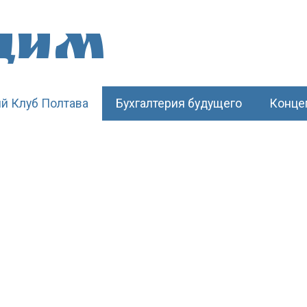
щим
й Клуб Полтава
Бухгалтерия будущего
Конце