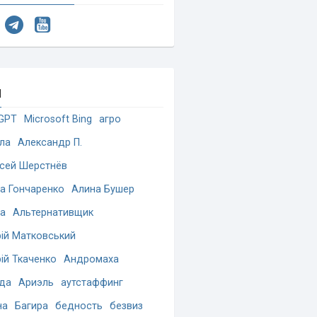
и
GPT
Microsoft Bing
агро
ла
Александр П.
сей Шерстнёв
а Гончаренко
Алина Бушер
а
Альтернативщик
ій Матковський
ій Ткаченко
Андромаха
да
Ариэль
аутстаффинг
на
Багира
бедность
безвиз