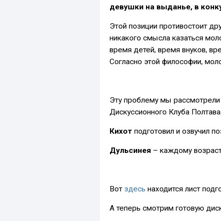
девушки на выданье, в конк
Этой позиции противостоит др
никакого смысла казаться моло
время детей, время внуков, вр
Согласно этой философии, моло
Эту проблему мы рассмотрели
Дискуссионного Клуба Полтава
Кихот
подготовил и озвучил по
Дульсинея
– каждому возрасту
Вот
здесь
находится лист подго
А теперь смотрим готовую дис