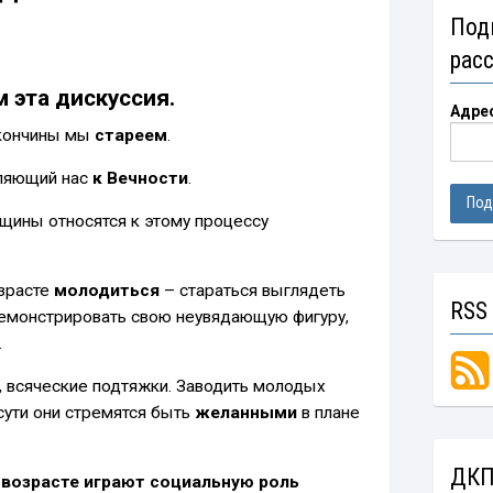
Под
рас
м эта дискуссия.
Адре
 кончины мы
стареем
.
вляющий нас
к Вечности
.
щины относятся к этому процессу
озрасте
молодиться
– стараться выглядеть
RSS
Демонстрировать свою неувядающую фигуру,
.
, всяческие подтяжки. Заводить молодых
 сути они стремятся быть
желанными
в плане
ДКП
возрасте играют социальную роль