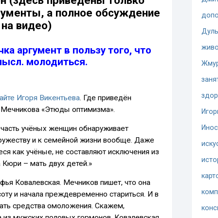
н (здесь приведены только
ументы, а полное обсуждение
допо
на видео)
Дуль
жив
ка аргумент в пользу того, что
мысл. молодиться.
Жму
заня
здор
сайте Игоря Викентьева
. Где приведён
и Мечникова «Этюды оптимизма».
Игор
Инос
 часть учёных женщин обнаруживает
ружеству и к семейной жизни вообще. Даже
иску
ся как учёные, не составляют исключения из
исто
а Кюри – мать двух детей.»
карт
фья Ковалевская. Мечников пишет, что она
комп
оту и начала преждевременно стариться. И в
вать средства омоложения. Скажем,
конс
а из мужских половых гормонов. Ковалевская