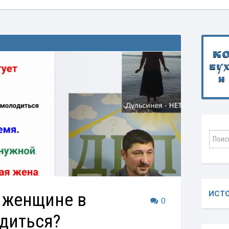
К
бу
и
 женщине в
ИСТ
0
диться?