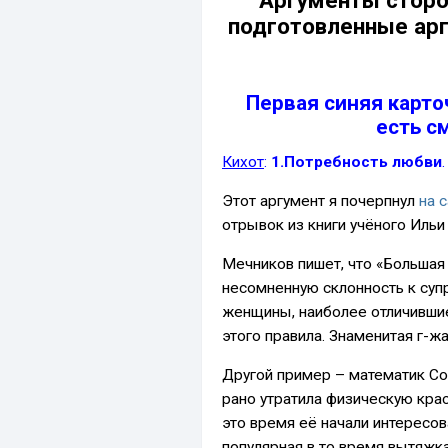
Аргументы сторо
подготовленные арг
Первая синяя
карточ
есть с
Кихот
:
1.Потребность любви
.
Этот аргумент я почерпнул
на 
отрывок из книги учёного Иль
Мечников пишет, что «Большая
несомненную склонность к суп
женщины, наиболее отличившие
этого правила. Знаменитая г-ж
Другой пример – математик Со
рано утратила физическую крас
это время её начали интересо
популярная в то время вытяжк