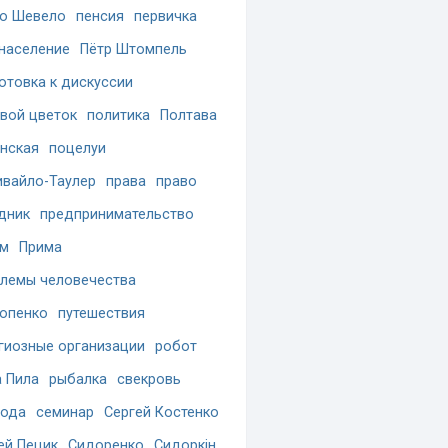
о Шевело
пенсия
первичка
население
Пётр Штомпель
отовка к дискуссии
вой цветок
политика
Полтава
нская
поцелуи
вайло-Таулер
права
право
дник
предпринимательство
ам
Прима
лемы человечества
опенко
путешествия
гиозные организации
робот
 Пила
рыбалка
свекровь
бода
семинар
Сергей Костенко
ей Пецик
Сидоренко
Сидоркін