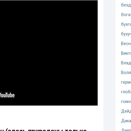
безд
бога
бухг
буху
Весн
Викт
Влад
Воля
герм
глоб
гомо
Дей
Дика
Дмит