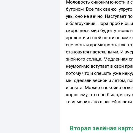
Молодость синоним юности и с
бутоном. Все так свежо, упруг
увы оно не вечно. Наступает п
и благоухании. Пора проб и ош
скоро весь мир будет у твоих н
зрелости и с ней почти незаме
спелость и ароматность как-то
становятся пастельными. И вче
знойного солнца. Медленная сп
неумолимо вступает в свои пра
потому что и спешить уже некуда
мы сделали весной и летом, пр
и опыта. Можно спокойно оглян
хорошему, что оно было, и грус
то изменить, но в нашей власти
Вторая зелёная
карт