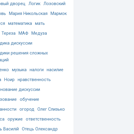
вый дворец
Логик
Лозовский
овь
Мария Никольская
Мармок
ся
математика
мать
 Тереза
МАФ
Медуза
дика дискуссии
дики решения сложных
аций
енко
музыка
налоги
насилие
а
Ноир
нравственность
нование дискуссии
зование
обучение
анности
огород
Олег Слизько
са
оружие
ответственность
ь Василій
Отець Олександр