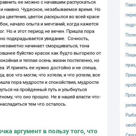
равнить ее можно с начавшим распускаться
Павл
о и наивно. Чудесное, незабываемое время. Но
пере
ора цветения, цветок раскрылся во всей красе
ибок, начало опыта и мечтаний, когда кажется
подг
ог. Но и этот период не вечен. Пришла пора
Поле
тно подкрадывается увядание. Сочность,
Поля
 незаметно начинает сморщиваться, тона
рашнее буйство красок как будто выгорело от
Поши
окойная и теплая осень жизни постепенно, но
праз
ва. И принять ее нужно достойно и не спеша,
, все что могли, что хотели, и что успели, все
При
ишла пора мудрости и спокойствия, мудрости
проб
уться на пройденный путь и улыбнуться
Прок
тному, что оно прошло. Не в нашей власти что-
 насладиться тем что осталось.
рели
Рыба
сво
очка аргумент в пользу того, что
Серг