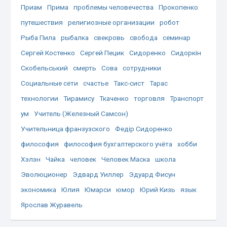
Приам
Прима
проблемы человечества
Прокопенко
путешествия
религиозные организации
робот
Рыба Пила
рыбалка
свекровь
свобода
семинар
Сергей Костенко
Сергей Пецик
Сидоренко
Сидоркін
Скобельський
смерть
Сова
сотрудники
Социальные сети
счастье
Такс-сист
Тарас
технологии
Тирамису
Ткаченко
торговля
Транспорт
ум
Учитель (Железный Самсон)
Учительница франзузского
Федір Сидоренко
философия
философия бухгалтерского учёта
хобби
Хэлэн
Чайка
человек
Человек Маска
школа
Эволюционер
Эдвард Уиллер
Эдуард Фисун
экономика
Юлия
Юмарси
юмор
Юрий Кизь
язык
Ярослав Журавель