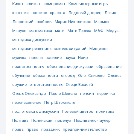
Кихот
климат
компромат
Компьютерные игры
конспект
космос
красота
Ледовый дворец
Логик
Лозовский
любовь
Мария Никольская
Мармок
Маруся
математика
мать
Мать Тереза
МАФ
Медуза
методика дискуссии
методики решения сложных ситуаций
Мищенко
музыка
налоги
насилие
наука
Ноир
нравственность
обоснование дискуссии
образование
обучение
обязанности
огород
Олег Слизько
Олекса
оружие
ответственность
Отець Василій
Отець Олександр
Павло Шевело
пенсия
первичка
перенаселение
Пётр Штомпель
подготовка к дискуссии
Полевой цветок
политика
Полтава
Полянская
поцелуи
Пошивайло-Таулер
права
право
праздник
предпринимательство