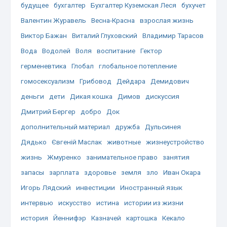
будущее
бухгалтер
Бухгалтер Куземская Леся
бухучет
Валентин Журавель
Весна-Красна
взрослая жизнь
Виктор Бажан
Виталий Глуховский
Владимир Тарасов
Вода
Водолей
Воля
воспитание
Гектор
герменевтика
Глобал
глобальное потепление
гомосексуализм
Грибовод
Дейдара
Демидович
деньги
дети
Дикая кошка
Димов
дискуссия
Дмитрий Бергер
добро
Док
дополнительный материал
дружба
Дульсинея
Дядько
Євгеній Маслак
животные
жизнеустройство
жизнь
Жмуренко
занимательное право
занятия
запасы
зарплата
здоровье
земля
зло
Иван Окара
Игорь Лядский
инвестиции
Иностранный язык
интервью
искусство
истина
истории из жизни
история
Йеннифэр
Казначей
картошка
Кекало