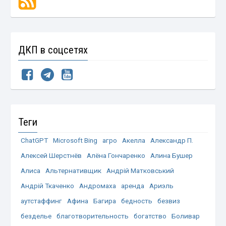
ДКП в соцсетях
Теги
ChatGPT
Microsoft Bing
агро
Акелла
Александр П.
Алексей Шерстнёв
Алёна Гончаренко
Алина Бушер
Алиса
Альтернативщик
Андрій Матковський
Андрій Ткаченко
Андромаха
аренда
Ариэль
аутстаффинг
Афина
Багира
бедность
безвиз
безделье
благотворительность
богатство
Боливар