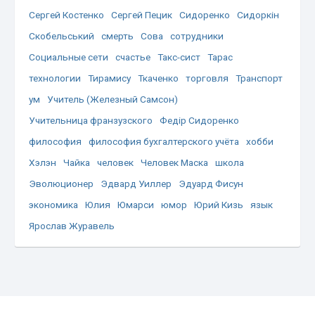
Сергей Костенко
Сергей Пецик
Сидоренко
Сидоркін
Скобельський
смерть
Сова
сотрудники
Социальные сети
счастье
Такс-сист
Тарас
технологии
Тирамису
Ткаченко
торговля
Транспорт
ум
Учитель (Железный Самсон)
Учительница франзузского
Федір Сидоренко
философия
философия бухгалтерского учёта
хобби
Хэлэн
Чайка
человек
Человек Маска
школа
Эволюционер
Эдвард Уиллер
Эдуард Фисун
экономика
Юлия
Юмарси
юмор
Юрий Кизь
язык
Ярослав Журавель