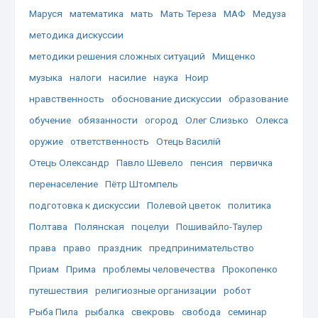
Маруся
математика
мать
Мать Тереза
МАФ
Медуза
методика дискуссии
методики решения сложных ситуаций
Мищенко
музыка
налоги
насилие
наука
Ноир
нравственность
обоснование дискуссии
образование
обучение
обязанности
огород
Олег Слизько
Олекса
оружие
ответственность
Отець Василій
Отець Олександр
Павло Шевело
пенсия
первичка
перенаселение
Пётр Штомпель
подготовка к дискуссии
Полевой цветок
политика
Полтава
Полянская
поцелуи
Пошивайло-Таулер
права
право
праздник
предпринимательство
Приам
Прима
проблемы человечества
Прокопенко
путешествия
религиозные организации
робот
Рыба Пила
рыбалка
свекровь
свобода
семинар