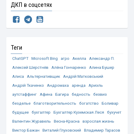
ДКП в соцсетях
Теги
ChatGPT
Microsoft Bing
агро
Акелла
Александр П.
Алексей Шерстнёв
Алёна Гончаренко
Алина Бушер
Алиса
Альтернативщик
Андрій Матковський
Андрій Ткаченко
Андромаха
аренда
Ариэль
аутстаффинг
Афина
Багира
бедность
безвиз
безделье
благотворительность
богатство
Боливар
будущее
бухгалтер
Бухгалтер Куземская Леся
бухучет
Валентин Журавель
Весна-Красна
взрослая жизнь
Виктор Бажан
Виталий Глуховский
Владимир Тарасов