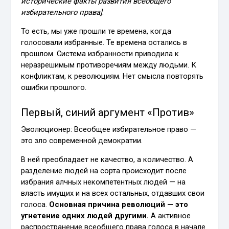
исторические факты развития всеобщего
избирательного права]
.
То есть, мы уже прошли те времена, когда
голосовали избранные. Те времена остались в
прошлом. Система избранности приводила к
неразрешимым противоречиям между людьми. К
конфликтам, к революциям. Нет смысла повторять
ошибки прошлого.
Первый, синий аргумент «Против»
Эволюционер: Всеобщее избирательное право —
это зло современной демократии.
В ней преобладает не качество, а количество. А
разделение людей на сорта происходит после
избрания алчных некомпетентных людей — на
власть имущих и на всех остальных, отдавших свои
голоса.
Основная причина революций — это
угнетение одних людей другими.
А активное
распространение всеобщего права голоса в начале