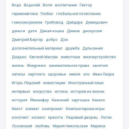
Вода
Водолей
Воля
воспитание
Гектор
герменевтика
Глобал
глобальное потепление
гомосексуализм
Грибовод
Дейдара
Демидович
деньги
дети
Дикая кошка
Димов
дискуссия
Дмитрий Бергер
добро
Док
дополнительный материал
дружба
Дульсинея
Дядько
Євгеній Маслак
животные
жизнеустройство
жизнь
Жмуренко
занимательное право
занятия
запасы
зарплата
здоровье
земля
зло
Иван Окара
Игорь Лядский
инвестиции
Иностранный язык
интервью
искусство
истина
истории из жизни
история
Йеннифэр
Казначей
картошка
Кекало
Кихот
климат
компромат
Компьютерные игры
конспект
космос
красота
Ледовый дворец
Логик
Лозовский
любовь
Мария Никольская
Мармок