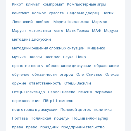
Кихот
климат
компромат
Компьютерные игры
конспект
космос
красота
Ледовый дворец
Логик
Лозовский
любовь
Мария Никольская
Мармок
Маруся
математика
мать
Мать Тереза
МАФ
Медуза
методика дискуссии
методики решения сложных ситуаций
Мищенко
музыка
налоги
насилие
наука
Ноир
нравственность
обоснование дискуссии
образование
обучение
обязанности
огород
Олег Слизько
Олекса
оружие
ответственность
Отець Василій
Отець Олександр
Павло Шевело
пенсия
первичка
перенаселение
Пётр Штомпель
подготовка к дискуссии
Полевой цветок
политика
Полтава
Полянская
поцелуи
Пошивайло-Таулер
права
право
праздник
предпринимательство