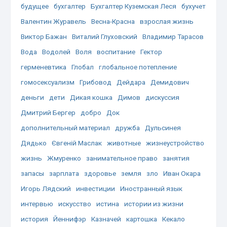
будущее
бухгалтер
Бухгалтер Куземская Леся
бухучет
Валентин Журавель
Весна-Красна
взрослая жизнь
Виктор Бажан
Виталий Глуховский
Владимир Тарасов
Вода
Водолей
Воля
воспитание
Гектор
герменевтика
Глобал
глобальное потепление
гомосексуализм
Грибовод
Дейдара
Демидович
деньги
дети
Дикая кошка
Димов
дискуссия
Дмитрий Бергер
добро
Док
дополнительный материал
дружба
Дульсинея
Дядько
Євгеній Маслак
животные
жизнеустройство
жизнь
Жмуренко
занимательное право
занятия
запасы
зарплата
здоровье
земля
зло
Иван Окара
Игорь Лядский
инвестиции
Иностранный язык
интервью
искусство
истина
истории из жизни
история
Йеннифэр
Казначей
картошка
Кекало