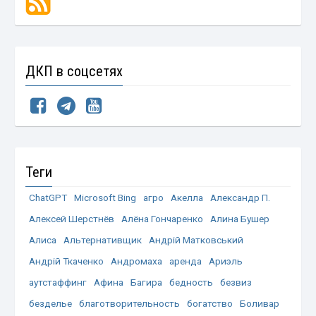
ДКП в соцсетях
Теги
ChatGPT
Microsoft Bing
агро
Акелла
Александр П.
Алексей Шерстнёв
Алёна Гончаренко
Алина Бушер
Алиса
Альтернативщик
Андрій Матковський
Андрій Ткаченко
Андромаха
аренда
Ариэль
аутстаффинг
Афина
Багира
бедность
безвиз
безделье
благотворительность
богатство
Боливар