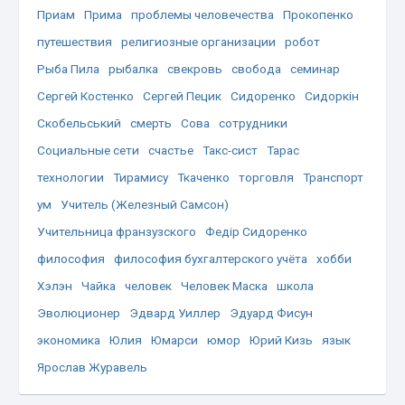
Приам
Прима
проблемы человечества
Прокопенко
путешествия
религиозные организации
робот
Рыба Пила
рыбалка
свекровь
свобода
семинар
Сергей Костенко
Сергей Пецик
Сидоренко
Сидоркін
Скобельський
смерть
Сова
сотрудники
Социальные сети
счастье
Такс-сист
Тарас
технологии
Тирамису
Ткаченко
торговля
Транспорт
ум
Учитель (Железный Самсон)
Учительница франзузского
Федір Сидоренко
философия
философия бухгалтерского учёта
хобби
Хэлэн
Чайка
человек
Человек Маска
школа
Эволюционер
Эдвард Уиллер
Эдуард Фисун
экономика
Юлия
Юмарси
юмор
Юрий Кизь
язык
Ярослав Журавель