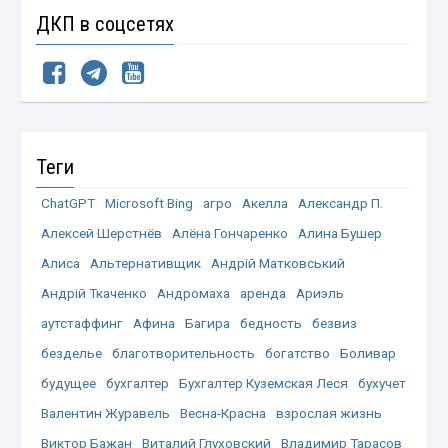
ДКП в соцсетях
Теги
ChatGPT
Microsoft Bing
агро
Акелла
Александр П.
Алексей Шерстнёв
Алёна Гончаренко
Алина Бушер
Алиса
Альтернативщик
Андрій Матковський
Андрій Ткаченко
Андромаха
аренда
Ариэль
аутстаффинг
Афина
Багира
бедность
безвиз
безделье
благотворительность
богатство
Боливар
будущее
бухгалтер
Бухгалтер Куземская Леся
бухучет
Валентин Журавель
Весна-Красна
взрослая жизнь
Виктор Бажан
Виталий Глуховский
Владимир Тарасов