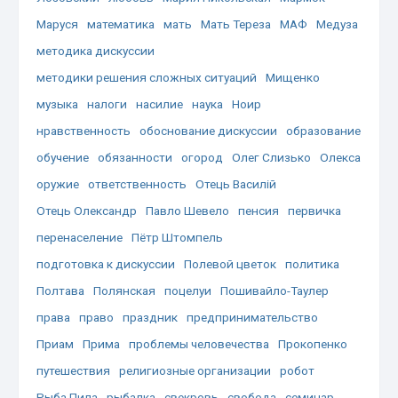
Маруся
математика
мать
Мать Тереза
МАФ
Медуза
методика дискуссии
методики решения сложных ситуаций
Мищенко
музыка
налоги
насилие
наука
Ноир
нравственность
обоснование дискуссии
образование
обучение
обязанности
огород
Олег Слизько
Олекса
оружие
ответственность
Отець Василій
Отець Олександр
Павло Шевело
пенсия
первичка
перенаселение
Пётр Штомпель
подготовка к дискуссии
Полевой цветок
политика
Полтава
Полянская
поцелуи
Пошивайло-Таулер
права
право
праздник
предпринимательство
Приам
Прима
проблемы человечества
Прокопенко
путешествия
религиозные организации
робот
Рыба Пила
рыбалка
свекровь
свобода
семинар