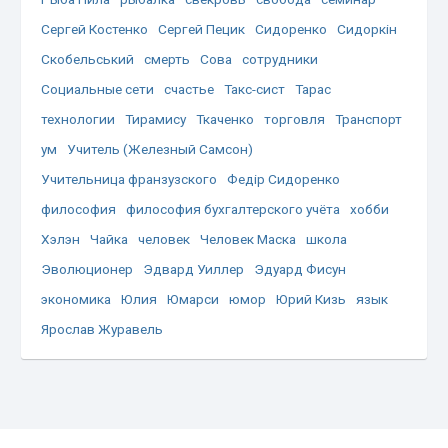
Сергей Костенко
Сергей Пецик
Сидоренко
Сидоркін
Скобельський
смерть
Сова
сотрудники
Социальные сети
счастье
Такс-сист
Тарас
технологии
Тирамису
Ткаченко
торговля
Транспорт
ум
Учитель (Железный Самсон)
Учительница франзузского
Федір Сидоренко
философия
философия бухгалтерского учёта
хобби
Хэлэн
Чайка
человек
Человек Маска
школа
Эволюционер
Эдвард Уиллер
Эдуард Фисун
экономика
Юлия
Юмарси
юмор
Юрий Кизь
язык
Ярослав Журавель