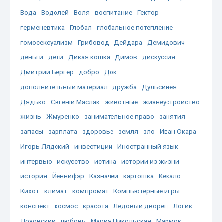
Вода
Водолей
Воля
воспитание
Гектор
герменевтика
Глобал
глобальное потепление
гомосексуализм
Грибовод
Дейдара
Демидович
деньги
дети
Дикая кошка
Димов
дискуссия
Дмитрий Бергер
добро
Док
дополнительный материал
дружба
Дульсинея
Дядько
Євгеній Маслак
животные
жизнеустройство
жизнь
Жмуренко
занимательное право
занятия
запасы
зарплата
здоровье
земля
зло
Иван Окара
Игорь Лядский
инвестиции
Иностранный язык
интервью
искусство
истина
истории из жизни
история
Йеннифэр
Казначей
картошка
Кекало
Кихот
климат
компромат
Компьютерные игры
конспект
космос
красота
Ледовый дворец
Логик
Лозовский
любовь
Мария Никольская
Мармок