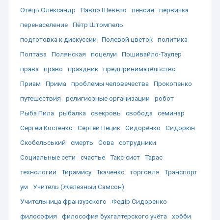
Отець Олександр
Павло Шевело
пенсия
первичка
перенаселение
Пётр Штомпель
подготовка к дискуссии
Полевой цветок
политика
Полтава
Полянская
поцелуи
Пошивайло-Таулер
права
право
праздник
предпринимательство
Приам
Прима
проблемы человечества
Прокопенко
путешествия
религиозные организации
робот
Рыба Пила
рыбалка
свекровь
свобода
семинар
Сергей Костенко
Сергей Пецик
Сидоренко
Сидоркін
Скобельський
смерть
Сова
сотрудники
Социальные сети
счастье
Такс-сист
Тарас
технологии
Тирамису
Ткаченко
торговля
Транспорт
ум
Учитель (Железный Самсон)
Учительница франзузского
Федір Сидоренко
философия
философия бухгалтерского учёта
хобби