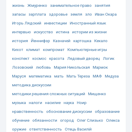
жизнь
Жмуренко
занимательное право
занятия
запасы
зарплата
здоровье
земля
зло
Иван Окара
Игорь Лядский
инвестиции
Иностранный язык
интервью
искусство
истина
истории из жизни
история
Йеннифэр
Казначей
картошка
Кекало
Кихот
климат
компромат
Компьютерные игры
конспект
космос
красота
Ледовый дворец
Логик
Лозовский
любовь
Мария Никольская
Мармок
Маруся
математика
мать
Мать Тереза
МАФ
Медуза
методика дискуссии
методики решения сложных ситуаций
Мищенко
музыка
налоги
насилие
наука
Ноир
нравственность
обоснование дискуссии
образование
обучение
обязанности
огород
Олег Слизько
Олекса
оружие
ответственность
Отець Василій