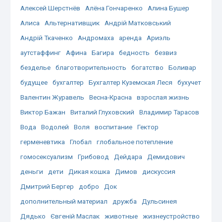
Алексей Шерстнёв
Алёна Гончаренко
Алина Бушер
Алиса
Альтернативщик
Андрій Матковський
Андрій Ткаченко
Андромаха
аренда
Ариэль
аутстаффинг
Афина
Багира
бедность
безвиз
безделье
благотворительность
богатство
Боливар
будущее
бухгалтер
Бухгалтер Куземская Леся
бухучет
Валентин Журавель
Весна-Красна
взрослая жизнь
Виктор Бажан
Виталий Глуховский
Владимир Тарасов
Вода
Водолей
Воля
воспитание
Гектор
герменевтика
Глобал
глобальное потепление
гомосексуализм
Грибовод
Дейдара
Демидович
деньги
дети
Дикая кошка
Димов
дискуссия
Дмитрий Бергер
добро
Док
дополнительный материал
дружба
Дульсинея
Дядько
Євгеній Маслак
животные
жизнеустройство