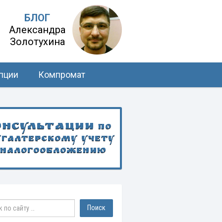
БЛОГ
Александра
Золотухина
пции
Компромат
онсультации
по
хгалтерскому учету
 налогообложению