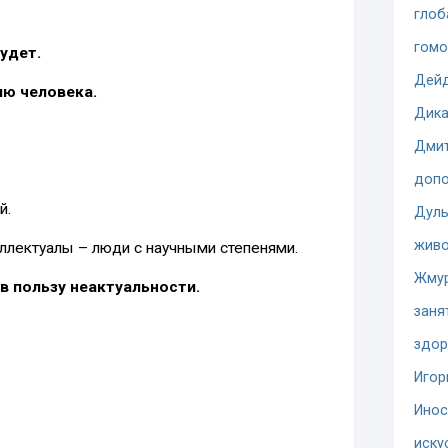
глоб
гомо
будет.
Дей
ию человека.
Дика
Дмит
допо
й.
Дуль
жив
ллектуалы – люди с научными степенями.
Жму
в пользу неактуальности.
заня
здор
Игор
Инос
иску