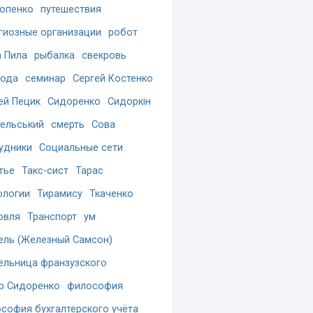
опенко
путешествия
гиозные организации
робот
 Пила
рыбалка
свекровь
бода
семинар
Сергей Костенко
ей Пецик
Сидоренко
Сидоркін
ельський
смерть
Сова
удники
Социальные сети
тье
Такс-сист
Тарас
ологии
Тирамису
Ткаченко
овля
Транспорт
ум
ель (Железный Самсон)
ельница франзузского
р Сидоренко
философия
софия бухгалтерского учёта