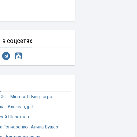
 в соцсетях
и
GPT
Microsoft Bing
агро
ла
Александр П.
сей Шерстнёв
а Гончаренко
Алина Бушер