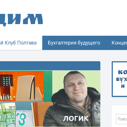
щим
й Клуб Полтава
Бухгалтерия будущего
Конце
К
бу
и