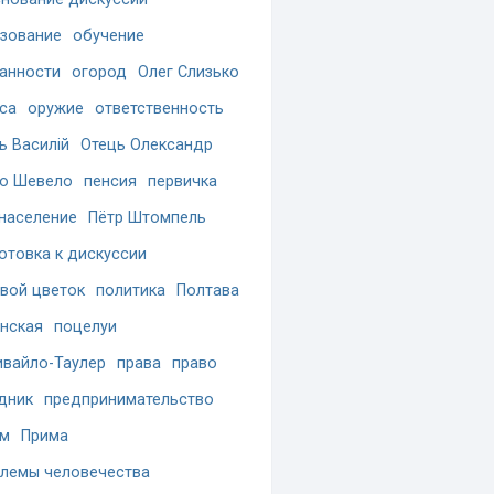
зование
обучение
анности
огород
Олег Слизько
са
оружие
ответственность
ь Василій
Отець Олександр
о Шевело
пенсия
первичка
население
Пётр Штомпель
отовка к дискуссии
вой цветок
политика
Полтава
нская
поцелуи
вайло-Таулер
права
право
дник
предпринимательство
ам
Прима
лемы человечества