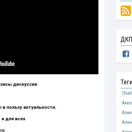
ДКП
Тег
езисы дискуссии
Chat
Акел
 в пользу актуальности.
Алек
 а для всех
.
Алён
ов.