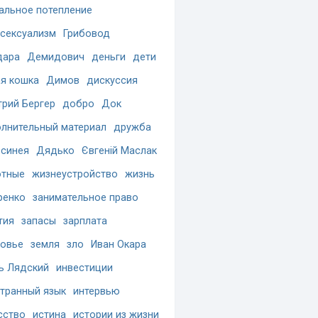
альное потепление
сексуализм
Грибовод
дара
Демидович
деньги
дети
я кошка
Димов
дискуссия
рий Бергер
добро
Док
лнительный материал
дружба
синея
Дядько
Євгеній Маслак
отные
жизнеустройство
жизнь
ренко
занимательное право
тия
запасы
зарплата
овье
земля
зло
Иван Окара
ь Лядский
инвестиции
транный язык
интервью
сство
истина
истории из жизни