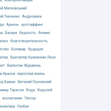
а
Альтернативщик
ій Матковський
ій Ткаченко
Андромаха
да
Ариэль
аутстаффинг
на
Багира
бедность
безвиз
елье
благотворительность
тство
Боливар
будущее
алтер
Бухгалтер Куземская Леся
чет
Валентин Журавель
а-Красна
взрослая жизнь
ор Бажан
Виталий Глуховский
имир Тарасов
Вода
Водолей
воспитание
Гектор
еневтика
Глобал