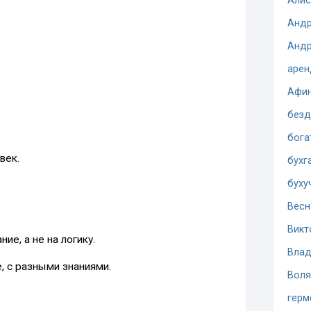
Алис
Андр
Андр
арен
Афи
безд
бога
век.
бухг
буху
Весн
.
Викт
ие, а не на логику.
Влад
 с разными знаниями.
Воля
герм