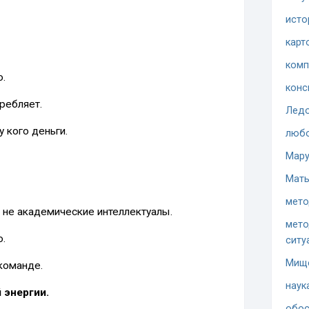
исто
карт
комп
.
конс
требляет.
Ледо
у кого деньги.
люб
Мару
Мать
мето
а не академические интеллектуалы.
мето
о.
ситу
Мищ
команде.
наук
 энергии.
обос