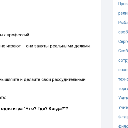
Прок
рели
Рыба
сво
ных профессий.
Серг
не играют – они заняты реальными делами.
Скоб
сотр
счас
мышляйте и делайте свой рассудительный
техн
торг
ть:
Учит
Учит
годня игра "Что? Где? Когда?"?
Феді
фило