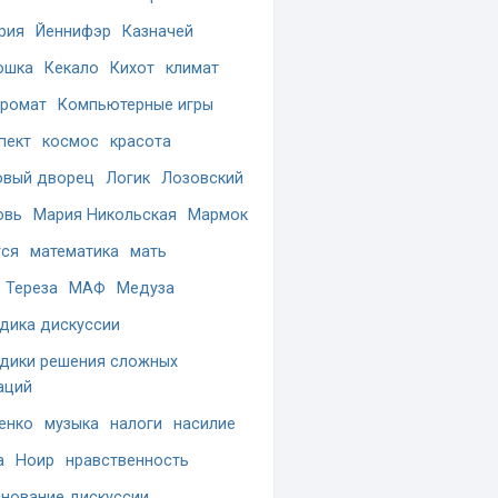
рия
Йеннифэр
Казначей
ошка
Кекало
Кихот
климат
ромат
Компьютерные игры
пект
космос
красота
вый дворец
Логик
Лозовский
овь
Мария Никольская
Мармок
ся
математика
мать
 Тереза
МАФ
Медуза
дика дискуссии
дики решения сложных
аций
енко
музыка
налоги
насилие
а
Ноир
нравственность
нование дискуссии