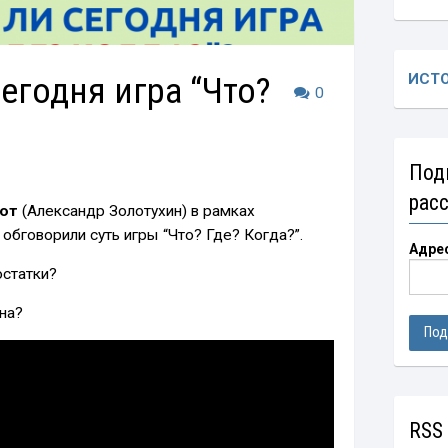
егодня игра “Что?
ИСТ
0
Под
рас
от
(Александр Золотухин) в рамках
обговорили суть игры “Что? Где? Когда?”.
Адре
остатки?
на?
RSS