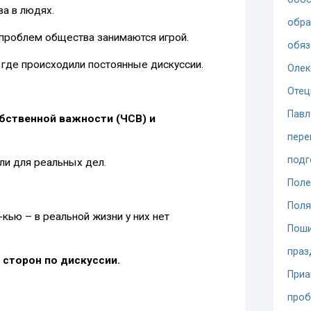
ва в людях.
обра
проблем общества занимаются игрой.
обяз
 где происходили постоянные дискуссии.
Олек
Отец
Павл
обственной важности (ЧСВ) и
пере
подг
ли для реальных дел.
Поле
Поля
кью – в реальной жизни у них нет
Поши
праз
сторон по дискуссии.
При
проб