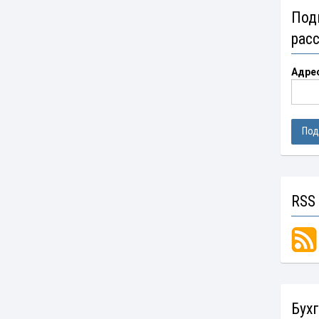
Под
рас
Адре
RSS
Бух