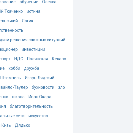
зование
обучение
Олекса
ій Ткаченко
истина
ельський
Логик
тственность
дики решения сложных ситуаций
люционер
инвестиции
спорт
НДС
Полянская
Кекало
ие
хобби
дружба
 Штомпель
Игорь Лядский
вайло-Таулер
бухновости
зло
енко
школа
Иван Окара
рия
благотворительность
альные сети
искусство
 Кизь
Дядько