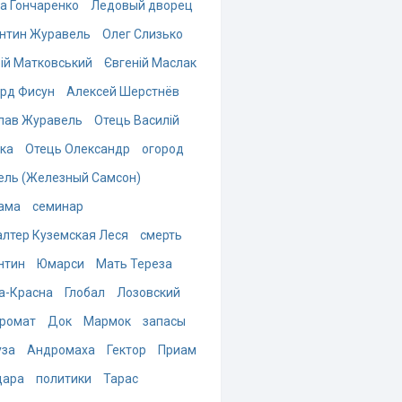
а Гончаренко
Ледовый дворец
нтин Журавель
Олег Слизько
ій Матковський
Євгеній Маслак
рд Фисун
Алексей Шерстнёв
лав Журавель
Отець Василій
ка
Отець Олександр
огород
ель (Железный Самсон)
ама
семинар
алтер Куземская Леся
смерть
нтин
Юмарси
Мать Тереза
а-Красна
Глобал
Лозовский
ромат
Док
Мармок
запасы
за
Андромаха
Гектор
Приам
дара
политики
Тарас