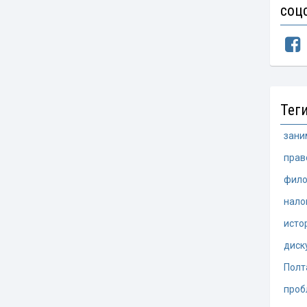
соц
Тег
зани
прав
фило
нало
исто
диск
Полт
проб