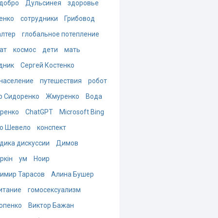
добро
Дульсинея
здоровье
енко
сотрудники
Грибовод
алтер
глобальное потепление
ат
космос
дети
мать
дник
Сергей Костенко
население
путешествия
робот
р Сидоренко
Жмуренко
Вода
ренко
ChatGPT
Microsoft Bing
о Шевело
конспект
дика дискуссии
Димов
ркін
ум
Ноир
имир Тарасов
Алина Бушер
итание
гомосексуализм
опенко
Виктор Бажан