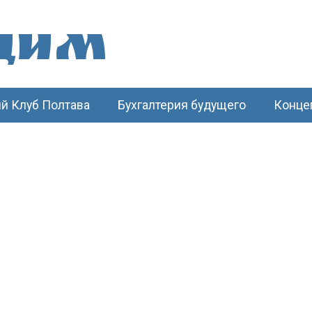
щим
й Клуб Полтава
Бухгалтерия будущего
Конце