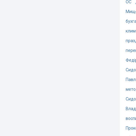
ОС
Мищ
бухг
клим
праз
пере
Феді
Сидо
Павл
мето
Сидо
Влад
восп
Прок