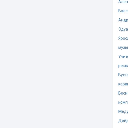
Алён
Вале
Андр
Эдуа
Ярос
музы
Учит
рекл
Бухг
кара
Весн
комп
Меду
Дей