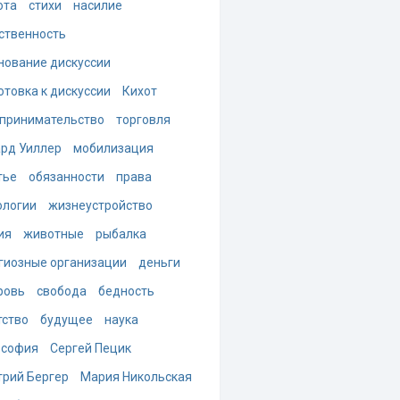
ота
стихи
насилие
ственность
нование дискуссии
отовка к дискуссии
Кихот
принимательство
торговля
рд Уиллер
мобилизация
тье
обязанности
права
ологии
жизнеустройство
ия
животные
рыбалка
гиозные организации
деньги
ровь
свобода
бедность
тство
будущее
наука
ософия
Сергей Пецик
рий Бергер
Мария Никольская