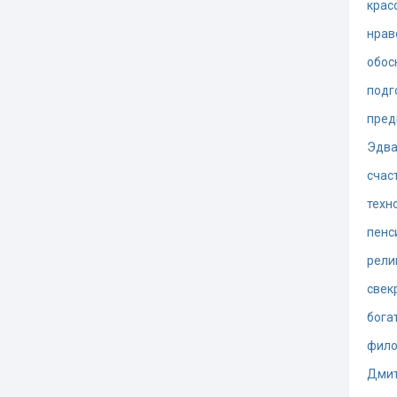
крас
нрав
обос
подг
пред
Эдва
счас
техн
пенс
рели
свек
бога
фил
Дмит