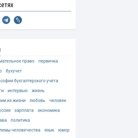
сетях
и
мательное право
первичка
о
бухучет
софия бухгалтерского учёта
ги
интервью
жизнь
рии из жизни
любовь
человек
уссия
зарплата
экономика
ава
политика
лемы человечества
язык
юмор