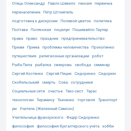
Отець Олександр
Павло Шевело
пенсия
первичка
перенаселение
Пётр Штомпель
подготовка к дискуссии
Полевой цветок
политика
Полтава
Полянская
поцелуи
Пошивайло-Таулер
права
право
праздник
предпринимательство
Приам
Прима
проблемы человечества
Прокопенко
путешествия
религиозные организации
робот
Рыба Пила
рыбалка
свекровь
свобода
семинар
Сергей Костенко
Сергей Пецик
Сидоренко
Сидоркін
Скобельський
смерть
Сова
сотрудники
Социальные сети
счастье
Такс-сист
Тарас
технологии
Тирамису
Ткаченко
торговля
Транспорт
ум
Учитель (Железный Самсон)
Учительница франзузского
Федір Сидоренко
философия
философия бухгалтерского учёта
хобби