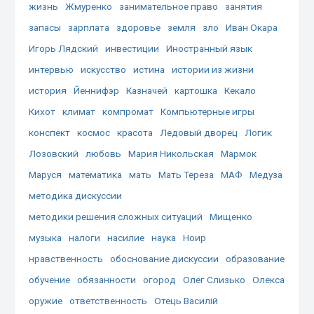
жизнь
Жмуренко
занимательное право
занятия
запасы
зарплата
здоровье
земля
зло
Иван Окара
Игорь Лядский
инвестиции
Иностранный язык
интервью
искусство
истина
истории из жизни
история
Йеннифэр
Казначей
картошка
Кекало
Кихот
климат
компромат
Компьютерные игры
конспект
космос
красота
Ледовый дворец
Логик
Лозовский
любовь
Мария Никольская
Мармок
Маруся
математика
мать
Мать Тереза
МАФ
Медуза
методика дискуссии
методики решения сложных ситуаций
Мищенко
музыка
налоги
насилие
наука
Ноир
нравственность
обоснование дискуссии
образование
обучение
обязанности
огород
Олег Слизько
Олекса
оружие
ответственность
Отець Василій