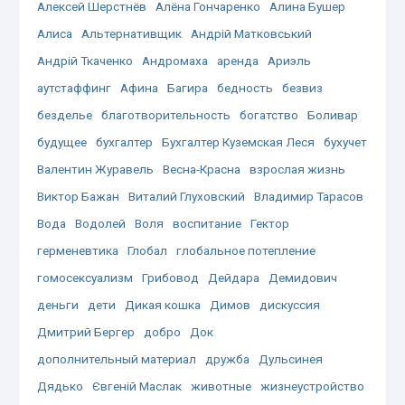
Алексей Шерстнёв
Алёна Гончаренко
Алина Бушер
Алиса
Альтернативщик
Андрій Матковський
Андрій Ткаченко
Андромаха
аренда
Ариэль
аутстаффинг
Афина
Багира
бедность
безвиз
безделье
благотворительность
богатство
Боливар
будущее
бухгалтер
Бухгалтер Куземская Леся
бухучет
Валентин Журавель
Весна-Красна
взрослая жизнь
Виктор Бажан
Виталий Глуховский
Владимир Тарасов
Вода
Водолей
Воля
воспитание
Гектор
герменевтика
Глобал
глобальное потепление
гомосексуализм
Грибовод
Дейдара
Демидович
деньги
дети
Дикая кошка
Димов
дискуссия
Дмитрий Бергер
добро
Док
дополнительный материал
дружба
Дульсинея
Дядько
Євгеній Маслак
животные
жизнеустройство