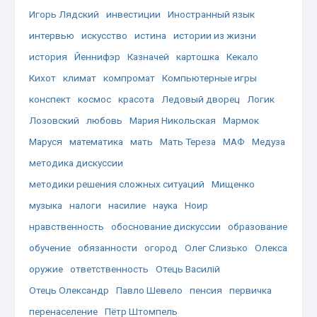
Игорь Лядский
инвестиции
Иностранный язык
интервью
искусство
истина
истории из жизни
история
Йеннифэр
Казначей
картошка
Кекало
Кихот
климат
компромат
Компьютерные игры
конспект
космос
красота
Ледовый дворец
Логик
Лозовский
любовь
Мария Никольская
Мармок
Маруся
математика
мать
Мать Тереза
МАФ
Медуза
методика дискуссии
методики решения сложных ситуаций
Мищенко
музыка
налоги
насилие
наука
Ноир
нравственность
обоснование дискуссии
образование
обучение
обязанности
огород
Олег Слизько
Олекса
оружие
ответственность
Отець Василій
Отець Олександр
Павло Шевело
пенсия
первичка
перенаселение
Пётр Штомпель