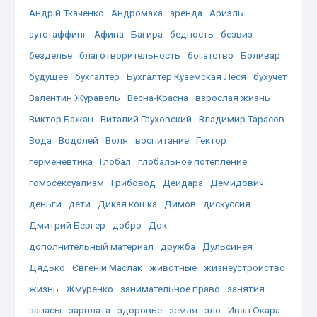
Андрій Ткаченко
Андромаха
аренда
Ариэль
аутстаффинг
Афина
Багира
бедность
безвиз
безделье
благотворительность
богатство
Боливар
будущее
бухгалтер
Бухгалтер Куземская Леся
бухучет
Валентин Журавель
Весна-Красна
взрослая жизнь
Виктор Бажан
Виталий Глуховский
Владимир Тарасов
Вода
Водолей
Воля
воспитание
Гектор
герменевтика
Глобал
глобальное потепление
гомосексуализм
Грибовод
Дейдара
Демидович
деньги
дети
Дикая кошка
Димов
дискуссия
Дмитрий Бергер
добро
Док
дополнительный материал
дружба
Дульсинея
Дядько
Євгеній Маслак
животные
жизнеустройство
жизнь
Жмуренко
занимательное право
занятия
запасы
зарплата
здоровье
земля
зло
Иван Окара