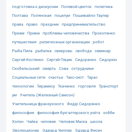
подготовка к дискуссии
Полевой цветок
политика
Полтава
Полянская
поцелуи
Пошивайло-Таулер
права
право
праздник
предпринимательство
Приам
Прима
проблемы человечества
Прокопенко
путешествия
религиозные организации
робот
Рыба Пила
рыбалка
свекровь
свобода
семинар
Сергей Костенко
Сергей Пецик
Сидоренко
Сидоркін
Скобельський
смерть
Сова
сотрудники
Социальные сети
счастье
Такс-сист
Тарас
технологии
Тирамису
Ткаченко
торговля
Транспорт
ум
Учитель (Железный Самсон)
Учительница франзузского
Федір Сидоренко
философия
философия бухгалтерского учёта
хобби
Хэлэн
Чайка
человек
Человек Маска
школа
Эволюционер
Эдвард Уиллер
Эдуард Фисун