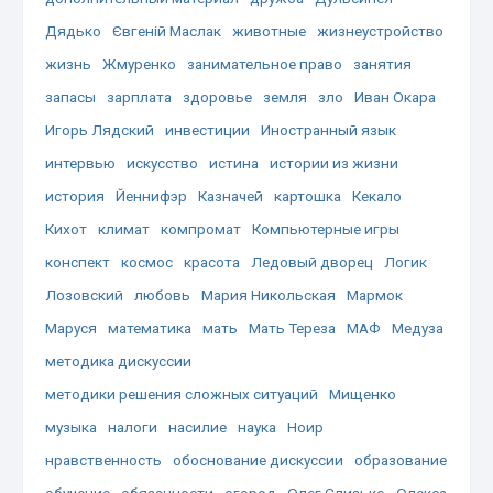
Дядько
Євгеній Маслак
животные
жизнеустройство
жизнь
Жмуренко
занимательное право
занятия
запасы
зарплата
здоровье
земля
зло
Иван Окара
Игорь Лядский
инвестиции
Иностранный язык
интервью
искусство
истина
истории из жизни
история
Йеннифэр
Казначей
картошка
Кекало
Кихот
климат
компромат
Компьютерные игры
конспект
космос
красота
Ледовый дворец
Логик
Лозовский
любовь
Мария Никольская
Мармок
Маруся
математика
мать
Мать Тереза
МАФ
Медуза
методика дискуссии
методики решения сложных ситуаций
Мищенко
музыка
налоги
насилие
наука
Ноир
нравственность
обоснование дискуссии
образование
обучение
обязанности
огород
Олег Слизько
Олекса