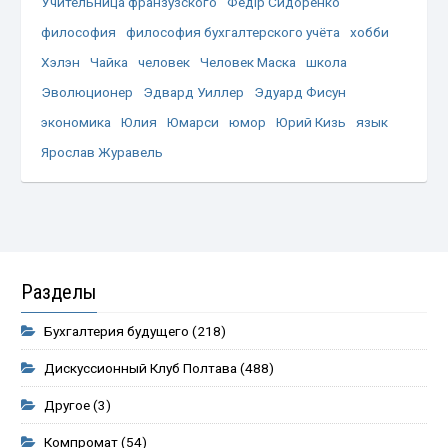
Учительница франзузского
Федір Сидоренко
философия
философия бухгалтерского учёта
хобби
Хэлэн
Чайка
человек
Человек Маска
школа
Эволюционер
Эдвард Уиллер
Эдуард Фисун
экономика
Юлия
Юмарси
юмор
Юрий Кизь
язык
Ярослав Журавель
Разделы
Бухгалтерия будущего
(218)
Дискуссионный Клуб Полтава
(488)
Другое
(3)
Компромат
(54)