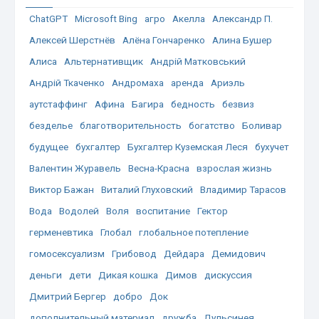
ChatGPT
Microsoft Bing
агро
Акелла
Александр П.
Алексей Шерстнёв
Алёна Гончаренко
Алина Бушер
Алиса
Альтернативщик
Андрій Матковський
Андрій Ткаченко
Андромаха
аренда
Ариэль
аутстаффинг
Афина
Багира
бедность
безвиз
безделье
благотворительность
богатство
Боливар
будущее
бухгалтер
Бухгалтер Куземская Леся
бухучет
Валентин Журавель
Весна-Красна
взрослая жизнь
Виктор Бажан
Виталий Глуховский
Владимир Тарасов
Вода
Водолей
Воля
воспитание
Гектор
герменевтика
Глобал
глобальное потепление
гомосексуализм
Грибовод
Дейдара
Демидович
деньги
дети
Дикая кошка
Димов
дискуссия
Дмитрий Бергер
добро
Док
дополнительный материал
дружба
Дульсинея