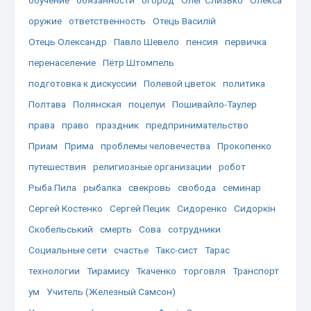
оружие
ответственность
Отець Василій
Отець Олександр
Павло Шевело
пенсия
первичка
перенаселение
Пётр Штомпель
подготовка к дискуссии
Полевой цветок
политика
Полтава
Полянская
поцелуи
Пошивайло-Таулер
права
право
праздник
предпринимательство
Приам
Прима
проблемы человечества
Прокопенко
путешествия
религиозные организации
робот
Рыба Пила
рыбалка
свекровь
свобода
семинар
Сергей Костенко
Сергей Пецик
Сидоренко
Сидоркін
Скобельський
смерть
Сова
сотрудники
Социальные сети
счастье
Такс-сист
Тарас
технологии
Тирамису
Ткаченко
торговля
Транспорт
ум
Учитель (Железный Самсон)