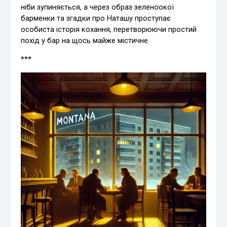
ніби зупиняється, а через образ зеленоокої
барменки та згадки про Наташу проступає
особиста історія кохання, перетворюючи простий
похід у бар на щось майже містичне.
***