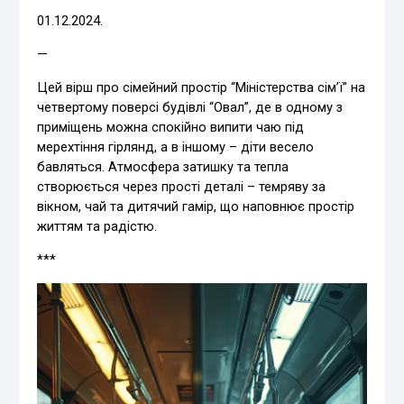
01.12.2024.
—
Цей вірш про сімейний простір “Міністерства сім’ї” на
четвертому поверсі будівлі “Овал”, де в одному з
приміщень можна спокійно випити чаю під
мерехтіння гірлянд, а в іншому – діти весело
бавляться. Атмосфера затишку та тепла
створюється через прості деталі – темряву за
вікном, чай та дитячий гамір, що наповнює простір
життям та радістю.
***