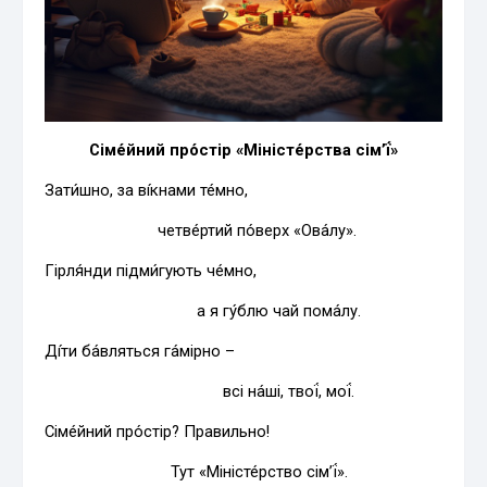
Сіме́йний про́стір «Міністе́рства сім’ї́»
Зати́шно, за ві́кнами те́мно,
четве́ртий по́верх «Ова́лу».
Гірля́нди підми́гують че́мно,
а я гу́блю чай пома́лу.
Ді́ти ба́вляться га́мірно –
всі на́ші, твої́, мої́.
Сіме́йний про́стір? Правильно!
Тут «Міністе́рство сім’ї́».