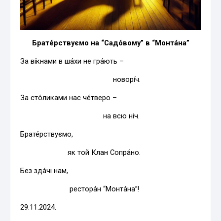
Брате́рствуємо на “Садо́вому” в “Монта́на”
За ві́кнами в ша́хи не гра́ють –
новорі́ч.
За сто́ликами нас че́тверо –
на всю ніч.
Брате́рствуємо,
як той Клан Сопра́но.
Без зда́чі нам,
рестора́н “Монта́на”!
29.11.2024.