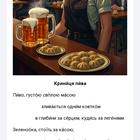
Крини́ця пи́ва
Пи́во, густо́ю сві́тлою ма́сою
злива́ється одни́м ковтко́м
в глиби́ни за се́рцем, куди́сь за леге́нями.
Зеленоо́ка, стої́ть за ка́сою,