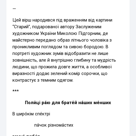
—
Цей вірш народився під враженням від картини
“Старий”, подарованої автору Заслуженим
художником України Миколою Підгорним, де
майстерно передано образ літнього чоловіка з
проникливим поглядом та сивою бородою. В
портреті художник зумів відобразити не лише
зовнішність, але й внутрішню глибину та мудрість
людини, що прожила довге життя, а особливої
виразності додає зелений комір сорочки, що
контрастує з темним одягом.
***
Поли́ці ра́ю для брате́й на́ших ме́нших
В широ́кім спе́ктрі
па́чок різнома́стих