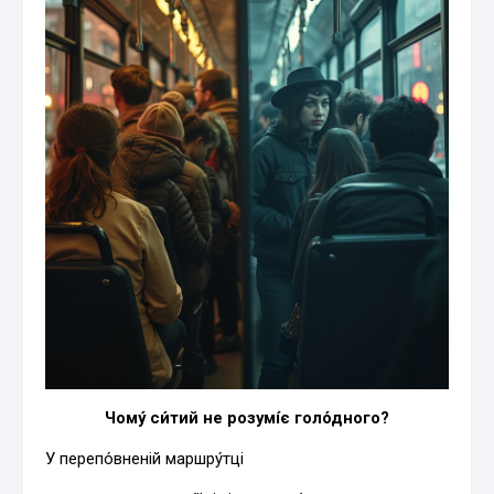
Чому́ си́тий не розумі́є голо́дного?
У перепо́вненій маршру́тці