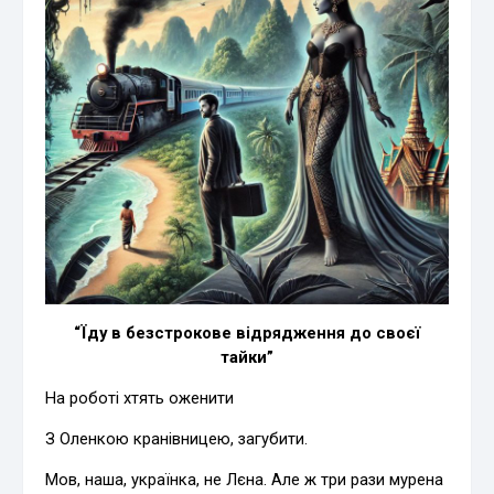
“Їду в безстрокове відрядження до своєї
тайки”
На роботі хтять оженити
З Оленкою кранівницею, загубити.
Мов, наша, українка, не Лєна. Але ж три рази мурена