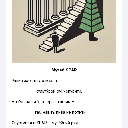
Музе́й SPAR
Ріши́в забі́гти до музе́я,
культу́рой о́чі чепури́ти.
Нап’я́в пальто́, то враз закля́к –
там на́віть пи́ва не попи́ти.
Спусти́вся в SPAR – музе́йний ряд