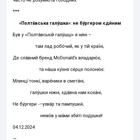
часто не розуміють голодних.
***
«Полта́вська галу́шка»: не бу́ргером єди́ним
Був у «Полта́вській галу́шці» я ни́ні –
там лад робо́чий, як у тій краї́ні,
Де сла́вний бренд McDonald’s владарю́є,
та на́ша ку́хня се́рце полоню́є:
Млинці́ тонкі́, варе́ники в смета́ні,
галу́шки ніжні, зда́вна нам коха́ні,
Не бу́ргери -–узва́р та пампушки́,
немо́в у ма́ми зби́ті подушки́!
04.12.2024
—