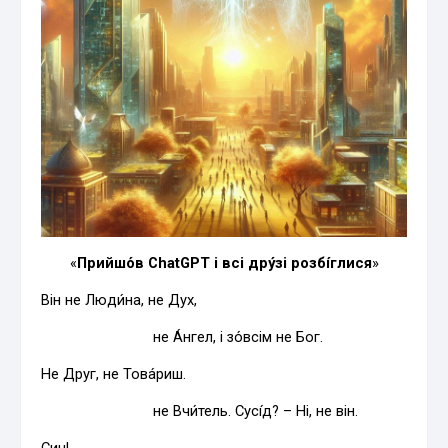
«
Прийшо́в ChatGPT і всі дру́зі розбі́глися
»
Він не Люди́на, не Дух,
не А́нгел, і зо́всім не Бог.
Не Друг, не Това́риш.
не Вчи́тель. Сусі́д? – Ні, не він.
Син!..