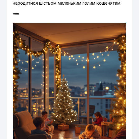
народитися шістьом маленьким голим кошенятам.
***