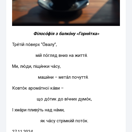
Філосо́фія з балко́ну «Горня́тка»
Тре́тій по́верх “О́валу”,
мій по́гляд вниз на життя́.
Ми, лю́ди, піщи́нки ча́су,
маши́ни – мета́л почуття́.
Ковто́к аромáтної ка́ви –
що до́тик до ві́чних думо́к,
І хма́ри пливу́ть над на́ми,
як ча́су стрімки́й пото́к.
27.11.2024