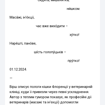
ни́шком.
Маса́жі, ін’є́кції,
час вже вихо́дити –
ху́тко!
Наре́шті, пано́ве,
ші́сть голопу́цьків –
пру́тко!
01.12.2024.
—
Вірш описує пологи кішки Флоренції у ветеринарній
клініці, куди її привезли через певні ускладнення.
Автор з теплим гумором показує, як професійні дії
ветеринарів (масажі та ін’єкції) допомогли