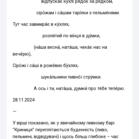
відпуска́є ку́хлі рядо́к за рядко́м,
сіро́жам і са́шам тарі́лки з пельме́нями.
Тут час завмира́є в ку́хлях,
розли́тий по ві́нця в ду́мки,
(на́ша весна́, ната́ша, чека́є нас на
вече́рю),
Сіро́жі і са́ші в роже́вих бу́хлях,
шука́льники пивно́ї стру́мки.
А ось і ти, ната́ша, думки́ про те́бе тепе́рю.
28.11.2024
—
У вірші показано, як у звичайному пивному барі
“Криниця” переплітаються буденність (пиво,
пельмені, відвідувачі) і щось більш глибоке – час