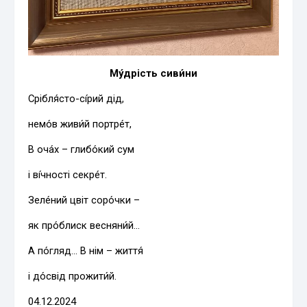
Му́дрість сиви́ни
Срібля́сто-сі́рий дід,
немо́в живи́й портре́т,
В оча́х – глибо́кий сум
і ві́чності секре́т.
Зеле́ний цвіт соро́чки –
як про́блиск весняни́й…
А по́гляд… В нім – життя́
і до́свід прожити́й.
04.12.2024