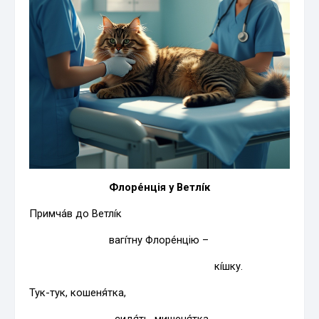
Флоре́нція у Ветлі́к
Примча́в до Ветлі́к
вагі́тну Флоре́нцію –
кі́шку.
Тук-тук, кошеня́тка,
сидя́ть, мишеня́тка,