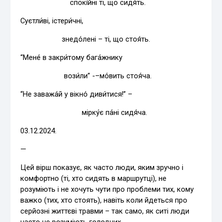
спокі́йні ті, що сидя́ть.
Суєтли́ві, істери́чні,
знедо́лені – ті, що стоя́ть.
“Мене́ в закри́тому бага́жнику
вози́ли” -–мо́вить стоя́ча.
“Не заважа́й у вікно́ диви́тися!” –
мірку́є па́ні сидя́ча.
03.12.2024.
—
Цей вірш показує, як часто люди, яким зручно і
комфортно (ті, хто сидять в маршрутці), не
розуміють і не хочуть чути про проблеми тих, кому
важко (тих, хто стоять), навіть коли йдеться про
серйозні життєві травми – так само, як ситі люди