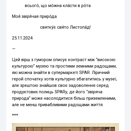
всього́, що мо́жна кла́сти в ро́та.
Моя́ звіря́чая приро́да
святку́є свя́то Листопа́д!
25.11.2024
—
Цей вірш з гумором описує контраст між “високою
культурою” музею та простими земними радощами,
які можна знайти в супермаркеті SPAR. Ліричний
герой спочатку хотів культурно збагатитись у музеї,
але зрештою знайшов своє задоволення серед
продуктових полиць SPARу, де його “звіряча
природа” може насолодитися більш приземленими,
але не менш привабливими радощами життя.
***