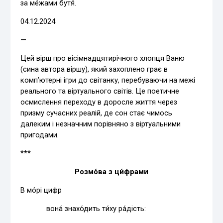
за ме́жами бутя́.
04.12.2024
—
Цей вірш про вісімнадцятирічного хлопця Ваню
(сина автора віршу), який захоплено грає в
комп’ютерні ігри до світанку, перебуваючи на межі
реального та віртуального світів. Це поетичне
осмислення переходу в доросле життя через
призму сучасних реалій, де сон стає чимось
далеким і незначним порівняно з віртуальними
пригодами.
***
Розмо́ва з ци́фрами
В мо́рі цифр
вона́ знахо́дить ти́ху ра́дість: