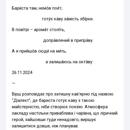
Бари́ста там, немо́в пое́т,
готу́є ка́ву за́мість збі́рки.
В пові́трі – арома́т столі́ть,
допра́влений в припра́ву.
А я прийшо́в сюди́ на ми́ть,
а залиша́юсь на окта́ву.
26.11.2024
—
Вірш розповідає про затишну кав’ярню під назвою
“Діалект”, де бариста готує каву з такою
майстерністю, ніби створює поезію. Атмосфера
закладу настільки приваблива і чарівна, що ліричний
герой, зайшовши туди ненадовго, вирішує
залишитися довше, ніж планував.