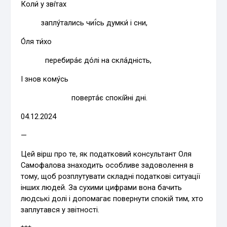
Коли́ у зві́тах
заплу́тались чиї́сь думки́ і сни,
О́ля ти́хо
перебира́є до́лі на скла́дність,
І знов кому́сь
поверта́є спокі́йні дні.
04.12.2024
—
Цей вірш про те, як податковий консультант Оля
Самофалова знаходить особливе задоволення в
тому, щоб розплутувати складні податкові ситуації
інших людей. За сухими цифрами вона бачить
людські долі і допомагає повернути спокій тим, хто
заплутався у звітності.