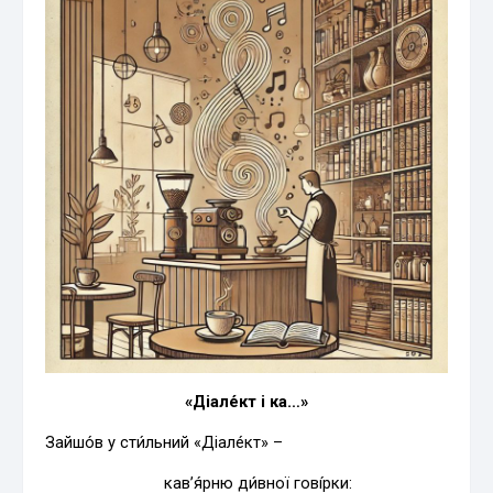
«Діале́кт і ка…»
Зайшо́в у сти́льний «Діале́кт» –
кав’я́рню ди́вної гові́рки: