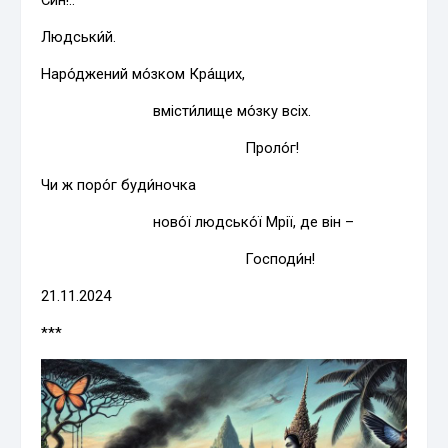
Людськи́й.
Наро́джений мо́зком Кра́щих,
вмісти́лище мо́зку всіх.
Проло́г!
Чи ж поро́г буди́ночка
ново́ї людсько́ї Мрії, де він –
Господи́н!
21.11.2024
***