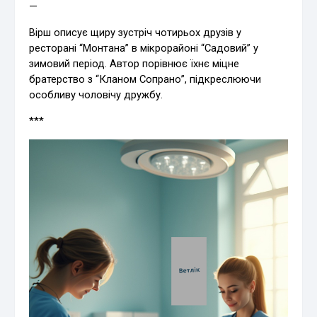
—
Вірш описує щиру зустріч чотирьох друзів у
ресторані “Монтана” в мікрорайоні “Садовий” у
зимовий період. Автор порівнює їхнє міцне
братерство з “Кланом Сопрано”, підкреслюючи
особливу чоловічу дружбу.
***