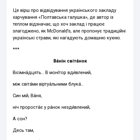
Це вірш про відвідування українського закладу
харчування «Полтавська галушка», де автор із
теплом відзначає, що хоч заклад і працює
злагоджено, як McDonald’s, але пропонує традиційні
українські страви, які нагадують домашню кухню.
***
Ва́нін світа́нок
Вісімна́дцять… В моні́тор вди́влений,
між світа́ми віртуа́льними блука́…
Син мій, Ва́ня,
ніч пророста́є у ра́нок незди́влений,
А сон?
Десь там,