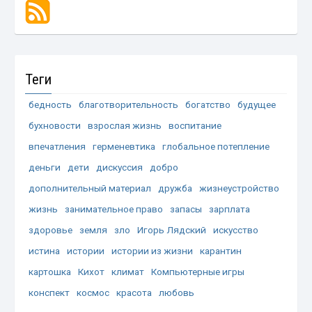
Теги
бедность
благотворительность
богатство
будущее
бухновости
взрослая жизнь
воспитание
впечатления
герменевтика
глобальное потепление
деньги
дети
дискуссия
добро
дополнительный материал
дружба
жизнеустройство
жизнь
занимательное право
запасы
зарплата
здоровье
земля
зло
Игорь Лядский
искусство
истина
истории
истории из жизни
карантин
картошка
Кихот
климат
Компьютерные игры
конспект
космос
красота
любовь