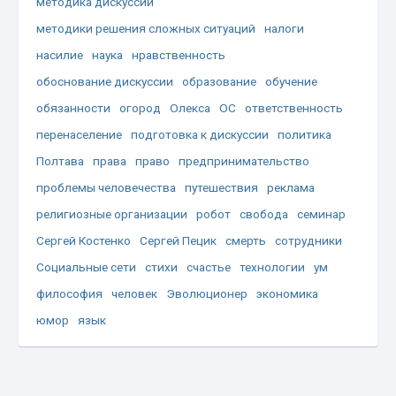
методика дискуссии
методики решения сложных ситуаций
налоги
насилие
наука
нравственность
обоснование дискуссии
образование
обучение
обязанности
огород
Олекса
ОС
ответственность
перенаселение
подготовка к дискуссии
политика
Полтава
права
право
предпринимательство
проблемы человечества
путешествия
реклама
религиозные организации
робот
свобода
семинар
Сергей Костенко
Сергей Пецик
смерть
сотрудники
Социальные сети
стихи
счастье
технологии
ум
философия
человек
Эволюционер
экономика
юмор
язык