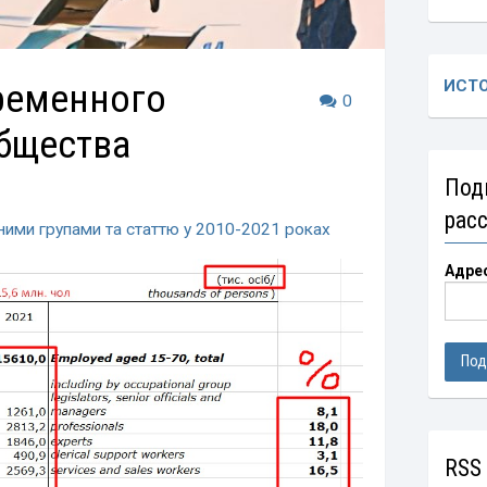
ременного
ИСТ
0
бщества
Под
рас
ними групами та статтю у 2010-2021 роках
Адре
RSS