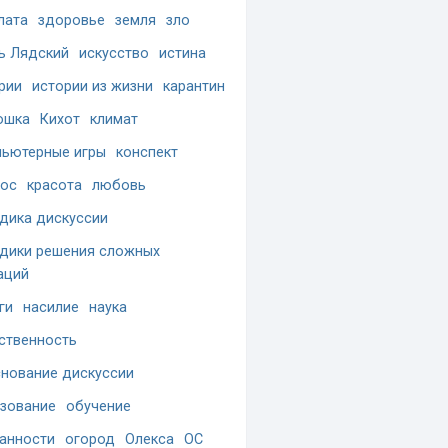
лата
здоровье
земля
зло
ь Лядский
искусство
истина
рии
истории из жизни
карантин
ошка
Кихот
климат
ьютерные игры
конспект
ос
красота
любовь
дика дискуссии
дики решения сложных
аций
ги
насилие
наука
ственность
нование дискуссии
зование
обучение
анности
огород
Олекса
ОС