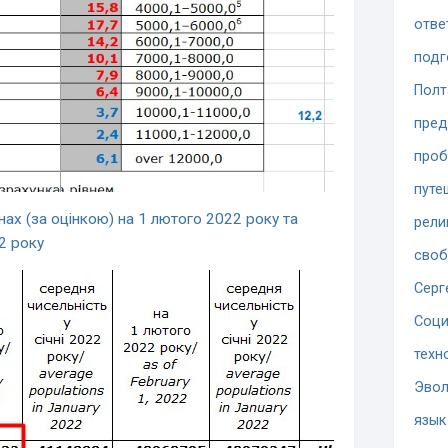
отве
подг
Полт
пред
проб
путе
нах (за оцінкою) на 1 лютого 2022 року та
рели
22 року
сво
Серг
Соци
техн
Эво
язык