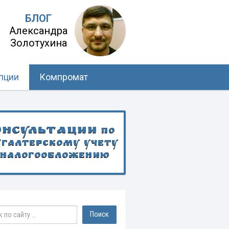
БЛОГ
Александра
Золотухина
пции
Компромат
онсультации
по
хгалтерскому учету
 налогообложению