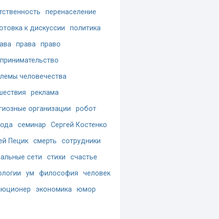
тственность
перенаселение
отовка к дискуссии
политика
ава
права
право
принимательство
лемы человечества
шествия
реклама
гиозные организации
робот
бода
семинар
Сергей Костенко
ей Пецик
смерть
сотрудники
альные сети
стихи
счастье
ологии
ум
философия
человек
люционер
экономика
юмор