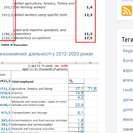
Тег
бедн
економічної діяльності у 2012-20
20
роках
бога
взро
впеч
глоб
дети
допо
жизн
зани