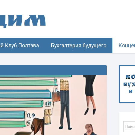
щим
й Клуб Полтава
Бухгалтерия будущего
Конце
К
бу
и