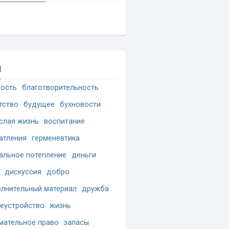
и
ость
благотворительность
тство
будущее
бухновости
слая жизнь
воспитание
атления
герменевтика
альное потепление
деньги
дискуссия
добро
лнительный материал
дружба
еустройство
жизнь
мательное право
запасы