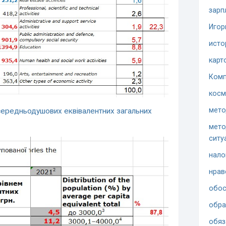
зарп
Игор
исто
карт
Комп
косм
мето
середньодушових еквівалентних загальних
мето
ситу
нало
нрав
обос
обра
обяз