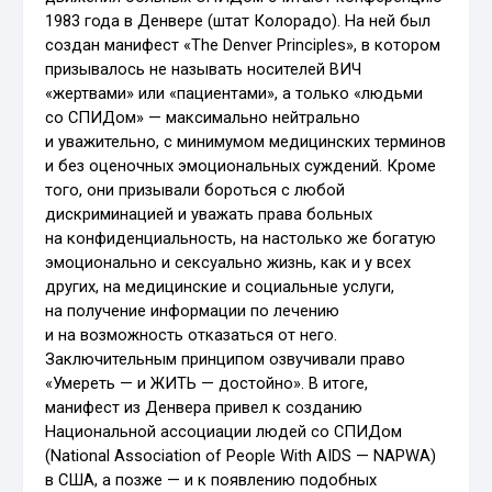
1983 года в Денвере (штат Колорадо). На ней был
создан манифест «The Denver Principles», в котором
призывалось не называть носителей ВИЧ
«жертвами» или «пациентами», а только «людьми
со СПИДом» — максимально нейтрально
и уважительно, с минимумом медицинских терминов
и без оценочных эмоциональных суждений. Кроме
того, они призывали бороться с любой
дискриминацией и уважать права больных
на конфиденциальность, на настолько же богатую
эмоционально и сексуально жизнь, как и у всех
других, на медицинские и социальные услуги,
на получение информации по лечению
и на возможность отказаться от него.
Заключительным принципом озвучивали право
«Умереть — и ЖИТЬ — достойно». В итоге,
манифест из Денвера привел к созданию
Национальной ассоциации людей со СПИДом
(National Association of People With AIDS — NAPWA)
в США, а позже — и к появлению подобных