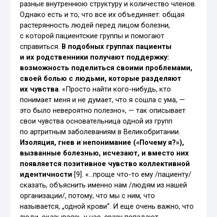
разные внутреннюю структуру и количество членов.
Однако есть и то, что все их объединяет: общая
растерянность людей перед лицом болезни,
с которой пациентские группы и помогают
справиться.
В подобных группах пациенты
и их родственники получают поддержку:
возможность поделиться своими проблемами,
своей болью с людьми, которые разделяют
их чувства
. «Просто найти кого-нибудь, кто
понимает меня и не думает, что я сошла с ума, —
это было невероятно полезно», — так описывает
свои чувства основательница одной из групп
по артритным заболеваниям в Великобритании.
Изоляция, гнев и непонимание («Почему я?»),
вызванные болезнью, исчезают, и вместо них
появляется позитивное чувство коллективной
идентичности
[9]. «…проще что-то ему /пациенту/
сказать, объяснить именно нам /людям из нашей
организации/, потому, что мы с ним, что
называется, „одной крови“. И еще очень важно, что