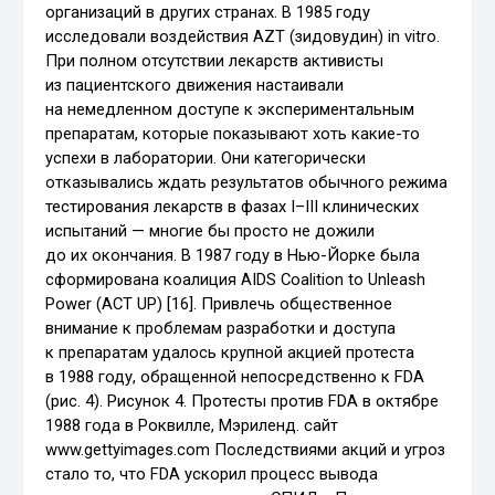
организаций в других странах. В 1985 году
исследовали воздействия AZT (зидовудин) in vitro.
При полном отсутствии лекарств активисты
из пациентского движения настаивали
на немедленном доступе к экспериментальным
препаратам, которые показывают хоть какие-то
успехи в лаборатории. Они категорически
отказывались ждать результатов обычного режима
тестирования лекарств в фазах I–III клинических
испытаний — многие бы просто не дожили
до их окончания. В 1987 году в Нью-Йорке была
сформирована коалиция AIDS Coalition to Unleash
Power (ACT UP) [16]. Привлечь общественное
внимание к проблемам разработки и доступа
к препаратам удалось крупной акцией протеста
в 1988 году, обращенной непосредственно к FDA
(рис. 4). Рисунок 4. Протесты против FDA в октябре
1988 года в Роквилле, Мэриленд. сайт
www.gettyimages.com Последствиями акций и угроз
стало то, что FDA ускорил процесс вывода