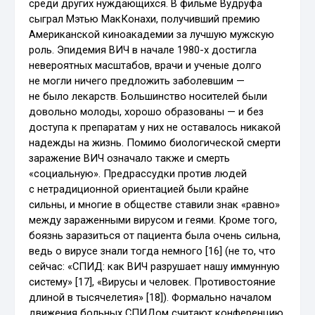
среди других нуждающихся. В фильме Вудруфа
сыграл Мэтью МакКонахи, получивший премию
Американской киноакадемии за лучшую мужскую
роль. Эпидемия ВИЧ в начале 1980-х достигла
невероятных масштабов, врачи и ученые долго
не могли ничего предложить заболевшим —
не было лекарств. Большинство носителей были
довольно молоды, хорошо образованы — и без
доступа к препаратам у них не оставалось никакой
надежды на жизнь. Помимо биологической смерти
заражение ВИЧ означало также и смерть
«социальную». Предрассудки против людей
с нетрадиционной ориентацией были крайне
сильны, и многие в обществе ставили знак «равно»
между зараженными вирусом и геями. Кроме того,
боязнь заразиться от пациента была очень сильна,
ведь о вирусе знали тогда немного [16] (не то, что
сейчас: «СПИД: как ВИЧ разрушает нашу иммунную
систему» [17], «Вирусы и человек. Противостояние
длиной в тысячелетия» [18]). Формально началом
движения больных СПИДом считают конференцию