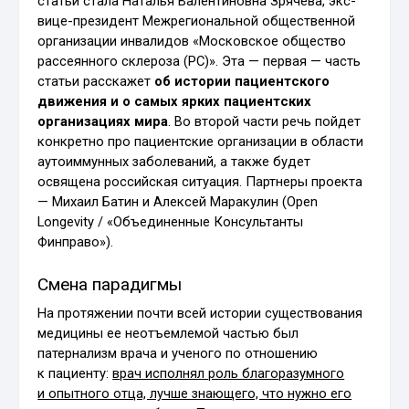
статьи стала Наталья Валентиновна Зрячева, экс-
вице-президент Межрегиональной общественной
организации инвалидов «Московское общество
рассеянного склероза (РС)». Эта — первая — часть
статьи расскажет
об истории пациентского
движения и о самых ярких пациентских
организациях мира
. Во второй части речь пойдет
конкретно про пациентские организации в области
аутоиммунных заболеваний, а также будет
освящена российская ситуация. Партнеры проекта
— Михаил Батин и Алексей Маракулин (Open
Longevity / «Объединенные Консультанты
Финправо»).
Смена парадигмы
На протяжении почти всей истории существования
медицины ее неотъемлемой частью был
патернализм врача и ученого по отношению
к пациенту:
врач исполнял роль благоразумного
и опытного отца, лучше знающего, что нужно его