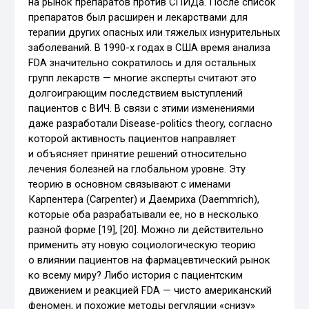
на рынок препаратов против СПИДа. После список
препаратов был расширен и лекарствами для
терапии других опасных или тяжелых изнурительных
заболеваний. В 1990-х годах в США время анализа
FDA значительно сократилось и для остальных
групп лекарств — многие эксперты считают это
долгоиграющим последствием выступлений
пациентов с ВИЧ. В связи с этими изменениями
даже разработали Disease-politics theory, согласно
которой активность пациентов направляет
и объясняет принятие решений относительно
лечения болезней на глобальном уровне. Эту
теорию в основном связывают с именами
Карпентера (Carpenter) и Даемриха (Daemmrich),
которые оба разрабатывали ее, но в несколько
разной форме [19], [20]. Можно ли действительно
применить эту новую социологическую теорию
о влиянии пациентов на фармацевтический рынок
ко всему миру? Либо история с пациентским
движением и реакцией FDA — чисто американский
феномен, и похожие методы регуляции «снизу»