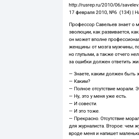
http://rusrep.ru/2010/06/savele
17 февраля 2010, №6 (134) | 
Профессор Савельев знает о мо
эволюции, как развивается, как
он может вполне профессионал
женщины от мозга мужчины, п
но глупыми, а также отчего н
за ошибки должен ответить жи
— Знаете, каким должен быть 
— Каким?
— Полное отсутствие морали. Э
— Ну, это у меня уже есть.
— И совести.
— И это тоже.
— Прекрасно. Отсутствие мора
для журналиста. Второе: чем 
вроде меня и напишет маленьки