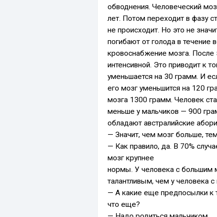
обводнения. Человеческий моз
лет. Потом переходит в фазу с
не происходит. Но это не знач
погибают от голода в течение в
кровоснабжение мозга. После 
интенсивной. Это приводит к т
уменьшается на 30 грамм. И есл
его мозг уменьшится на 120 гр
мозга 1300 грамм. Человек ста
меньше у мальчиков — 900 гра
обладают австралийские абори
— Значит, чем мозг больше, те
— Как правило, да. В 70% слу
мозг крупнее
нормы. У человека с большим 
талантливым, чем у человека с
— А какие еще предпосылки к 
что еще?
— Надо родиться мальчиком.