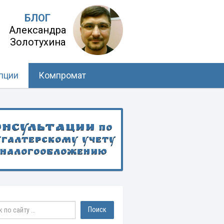
БЛОГ
Александра
Золотухина
пции
Компромат
онсультации
по
хгалтерскому учету
 налогообложению