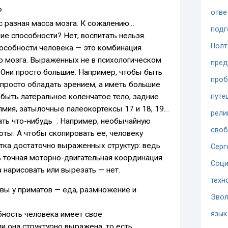
?
отве
с разная масса мозга. К сожалению…
подг
ие способности? Нет, воспитать нельзя.
Полт
особности человека — это комбинация
р мозга. Выраженных не в психологическом
пред
 Они просто большие. Например, чтобы быть
проб
просто обладать зрением, а иметь большие
 быть латеральное коленчатое тело, задние
путе
лмия, затылочные палеокортексы 17 и 18, 19…
рели
ать что-нибудь . Например, необычайную
сво
оты. А чтобы скопировать ее, человеку
тка достаточно выраженных структур: ведь
Серг
 точная моторно-двигательная координация.
Соци
а нарисовать или вырезать — нет.
техн
вы у приматов — еда, размножение и
Эво
ность человека имеет свое
язык
ли она структурно выражена, то есть