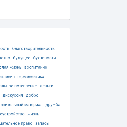
и
ость
благотворительность
тство
будущее
бухновости
слая жизнь
воспитание
атления
герменевтика
альное потепление
деньги
дискуссия
добро
лнительный материал
дружба
еустройство
жизнь
мательное право
запасы