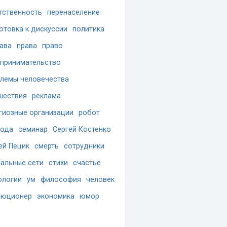
тственность
перенаселение
отовка к дискуссии
политика
ава
права
право
принимательство
лемы человечества
шествия
реклама
гиозные организации
робот
бода
семинар
Сергей Костенко
ей Пецик
смерть
сотрудники
альные сети
стихи
счастье
ологии
ум
философия
человек
люционер
экономика
юмор