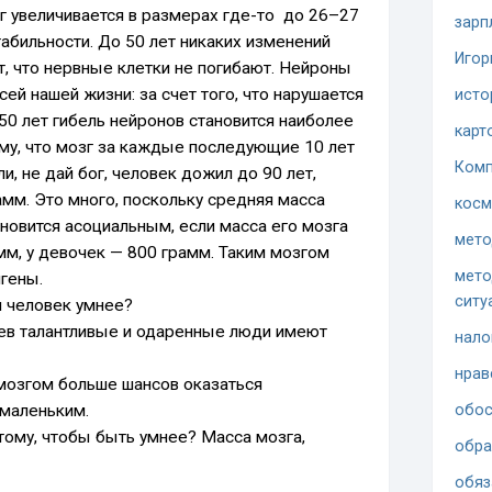
г увеличивается в размерах где-то до 26–27
зарп
табильности. До 50 лет никаких изменений
Игор
ит, что нервные клетки не погибают. Нейроны
сей нашей жизни: за счет того, что нарушается
исто
50 лет гибель нейронов становится наиболее
карт
ому, что мозг за каждые последующие 10 лет
Комп
и, не дай бог, человек дожил до 90 лет,
амм. Это много, поскольку средняя масса
косм
новится асоциальным, если масса его мозга
мето
мм, у девочек — 800 грамм. Таким мозгом
мето
гены.
ситу
м человек умнее?
чаев талантливые и одаренные люди имеют
нало
нрав
мозгом больше шансов оказаться
 маленьким.
обос
тому, чтобы быть умнее? Масса мозга,
обра
обяз