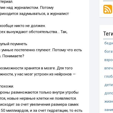
териал.
илие над журналистом. Потому
риходится задумываться, а журналист
 вообще никто не должен.
 всех вынуждают обстоятельства… Так,
Тег
бедн
лупый поумнеть
 умные постепенно глупеют. Потому что есть
бога
. Понимаете?
взро
озможности хранятся в мозге. Для того
впеч
ности, у нас мозг устроен из нейронов —
глоб
дети
 похожи.
нейроны размножаются только внутри утробы
допо
тся, новые нервные клетки не появляются.
жизн
исходит за счет увеличения размера самих
зани
150 миллиардов, и за счет гидратации, то есть