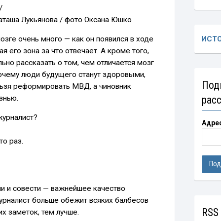
v/
Наташа Лукьянова / фото Оксана Юшко
зге очень много — как он появился в ходе
ИСТ
ая его зона за что отвечает. А кроме того,
ьно рассказать о том, чем отличается мозг
очему люди будущего станут здоровыми,
Под
ельзя реформировать МВД, а чиновник
знью.
рас
журналист?
Адре
то раз.
ли и совести — важнейшее качество
журналист больше обежит всяких балбесов
RSS
х заметок, тем лучше.