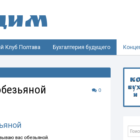
щим
й Клуб Полтава
Бухгалтерия будущего
Конце
К
обезьяной
бу
0
и
ьяной
азываю вас обезьяной.