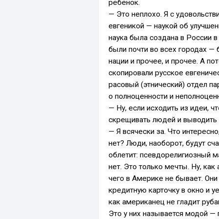
ребенок.
— Это неплохо. Я с удовольств
евгеникой — наукой об улучше
наука была создана в России в
были почти во всех городах —
нации и прочее, и прочее. А п
скопировали русское евгениче
расовый (этнический) отдел па
о полноценности и неполноценн
— Ну, если исходить из идеи, ч
скрещивать людей и выводить 
— Я всячески за. Что интересно
нет? Люди, наоборот, будут сч
облетит: псевдорелигиозный м
нет. Это только мечты. Ну, ка
чего в Америке не бывает. Он
кредитную карточку в окно и у
как американец не гладит руба
Это у них называется модой —