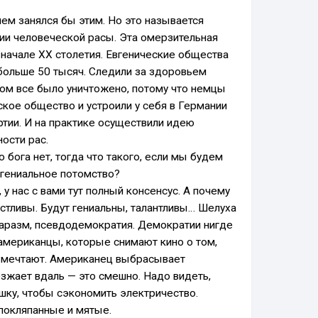
ием занялся бы этим. Но это называется
нии человеческой расы. Эта омерзительная
 начале ХХ столетия. Евгенические общества
 больше 50 тысяч. Следили за здоровьем
отом все было уничтожено, потому что немцы
ское общество и устроили у себя в Германии
ртии. И на практике осуществили идею
ости рас.
то бога нет, тогда что такого, если мы будем
гениальное потомство?
, у нас с вами тут полный консенсус. А почему
астливы. Будут гениальны, талантливы… Шелуха
аразм, псевдодемократия. Демократии нигде
к американцы, которые снимают кино о том,
и мечтают. Американец выбрасывает
езжает вдаль — это смешно. Надо видеть,
шку, чтобы сэкономить электричество.
 покляпанные и мятые.