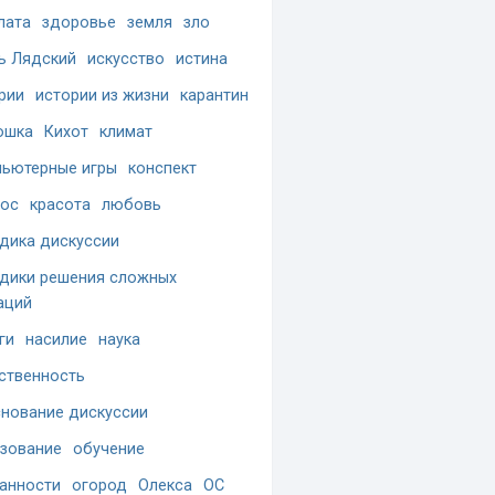
лата
здоровье
земля
зло
ь Лядский
искусство
истина
рии
истории из жизни
карантин
ошка
Кихот
климат
ьютерные игры
конспект
ос
красота
любовь
дика дискуссии
дики решения сложных
аций
ги
насилие
наука
ственность
нование дискуссии
зование
обучение
анности
огород
Олекса
ОС