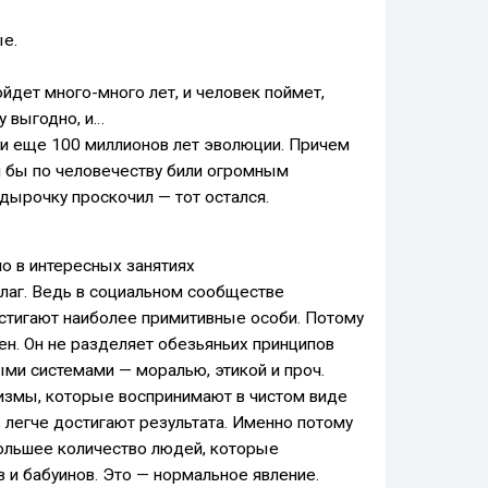
ые.
ойдет много-много лет, и человек поймет,
у выгодно, и…
ти еще 100 миллионов лет эволюции. Причем
ли бы по человечеству били огромным
дырочку проскочил — тот остался.
о в интересных занятиях
лаг. Ведь в социальном сообществе
стигают наиболее примитивные особи. Потому
ен. Он не разделяет обезьяньих принципов
ыми системами — моралью, этикой и проч.
измы, которые воспринимают в чистом виде
 легче достигают результата. Именно потому
ольшее количество людей, которые
в и бабуинов. Это — нормальное явление.