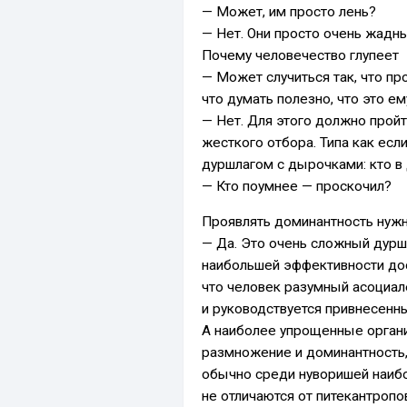
— Может, им просто лень?
— Нет. Они просто очень жадн
Почему человечество глупеет
— Может случиться так, что пр
что думать полезно, что это ем
— Нет. Для этого должно прой
жесткого отбора. Типа как ес
дуршлагом с дырочками: кто в 
— Кто поумнее — проскочил?
Проявлять доминантность нужн
— Да. Это очень сложный дурш
наибольшей эффективности до
что человек разум­ный асоциал
и руководствуется привнесенн
А наиболее упрощенные орган
размножение и доминантность,
обычно среди нуворишей наиб
не отличаются от питекантропо