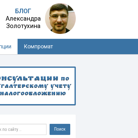
БЛОГ
Александра
Золотухина
пции
Компромат
онсультации
по
хгалтерскому учету
 налогообложению