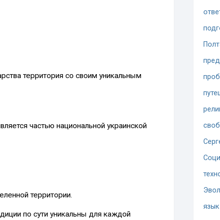
отве
подг
Полт
пред
арства территория со своим уникальным
проб
путе
рели
является частью национальной украинской
сво
Серг
Соци
техн
Эво
еленной территории.
язык
диции по сути уникальны для каждой