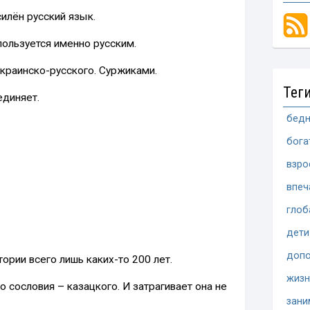
илён русский язык.
пользуется именно русским.
краинско-русского. Суржиками.
Тег
единяет.
бедн
бога
взро
впеч
глоб
дети
допо
ории всего лишь каких-то 200 лет.
жизн
о сословия – казацкого. И затрагивает она не
зани