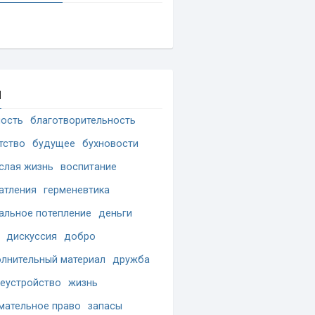
и
ость
благотворительность
тство
будущее
бухновости
слая жизнь
воспитание
атления
герменевтика
альное потепление
деньги
дискуссия
добро
лнительный материал
дружба
еустройство
жизнь
мательное право
запасы