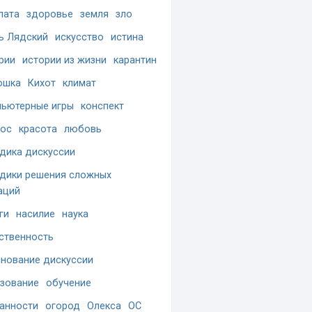
лата
здоровье
земля
зло
ь Лядский
искусство
истина
рии
истории из жизни
карантин
ошка
Кихот
климат
ьютерные игры
конспект
ос
красота
любовь
дика дискуссии
дики решения сложных
аций
ги
насилие
наука
ственность
нование дискуссии
зование
обучение
анности
огород
Олекса
ОС