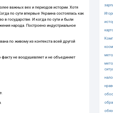
зарп
более важных вех и периодов истории. Хотя
огда по сути впервые Украина состоялась как
Игор
о в государстве. И когда по сути и были
исто
ения народа. Построено индустриальное
карт
Комп
вана по живому из контекста всей другой
косм
мето
о факту не воодушевляет и не объединяет
мето
ситу
нало
нрав
е.
обос
.
обра
обяз