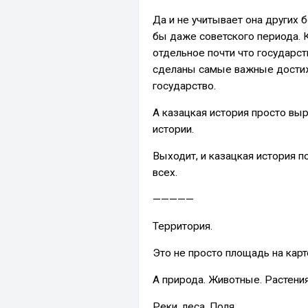
Да и не учитывает она других 
бы даже советского периода. К
отдельное почти что государств
сделаны самые важные достиж
государство.
А казацкая история просто выр
истории.
Выходит, и казацкая история п
всех.
—————
Территория.
Это не просто площадь на карт
А природа. Животные. Растения
Реки, леса. Поля.