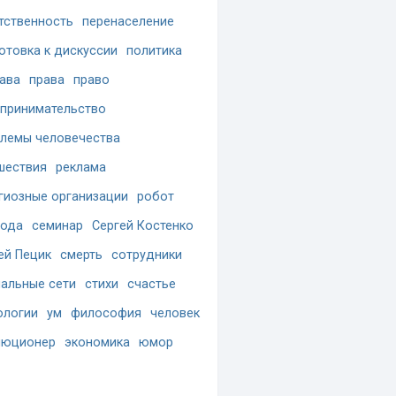
тственность
перенаселение
отовка к дискуссии
политика
ава
права
право
принимательство
лемы человечества
шествия
реклама
гиозные организации
робот
бода
семинар
Сергей Костенко
ей Пецик
смерть
сотрудники
альные сети
стихи
счастье
ологии
ум
философия
человек
люционер
экономика
юмор