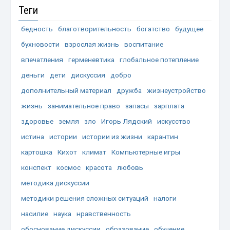
Теги
бедность
благотворительность
богатство
будущее
бухновости
взрослая жизнь
воспитание
впечатления
герменевтика
глобальное потепление
деньги
дети
дискуссия
добро
дополнительный материал
дружба
жизнеустройство
жизнь
занимательное право
запасы
зарплата
здоровье
земля
зло
Игорь Лядский
искусство
истина
истории
истории из жизни
карантин
картошка
Кихот
климат
Компьютерные игры
конспект
космос
красота
любовь
методика дискуссии
методики решения сложных ситуаций
налоги
насилие
наука
нравственность
обоснование дискуссии
образование
обучение