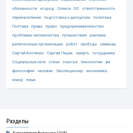
обязанности
огород
Олекса
ОС
ответственность
перенаселение
подготовка к дискуссии
политика
Полтава
права
право
предпринимательство
проблемы человечества
путешествия
реклама
религиозные организации
робот
свобода
семинар
Сергей Костенко
Сергей Пецик
смерть
сотрудники
Социальные сети
стихи
счастье
технологии
ум
философия
человек
Эволюционер
экономика
юмор
язык
Разделы
Бухгалтерия будущего
(218)