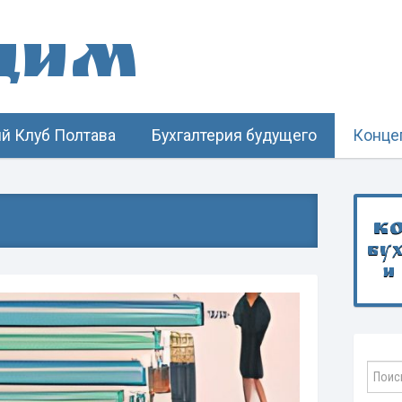
щим
й Клуб Полтава
Бухгалтерия будущего
Конце
К
бу
и