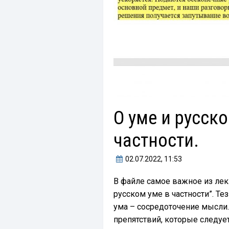
О уме и русско
частности.
02.07.2022
, 11:53
В файле самое важное из лек
русском уме в частности”. Т
ума – сосредоточение мысли
препятствий, которые следуе