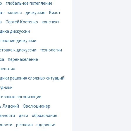
о
глобальное потепление
ат
космос
дискуссия
Кихот
а
Сергей Костенко
конспект
дика дискуссии
нование дискуссии
отовка к дискуссии
технологии
са
перенаселение
шествия
дики решения сложных ситуаций
удники
гиозные организации
ь Лядский
Эволюционер
анности
дети
образование
овости
реклама
здоровье