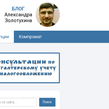
БЛОГ
Александра
Золотухина
пции
Компромат
онсультации
по
хгалтерскому учету
 налогообложению