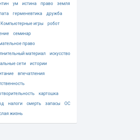
нтин
ум
истина
право
земля
лата
герменевтика
дружба
Компьютерные игры
робот
ение
семинар
мательное право
лнительный материал
искусство
альные сети
истории
итание
впечатления
тственность
отворительность
картошка
од
налоги
смерть
запасы
ОС
слая жизнь