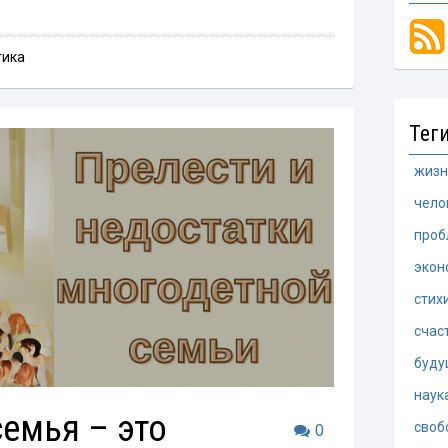
тика
Тег
жизн
чело
проб
экон
стих
счас
буду
наук
емья – это
своб
0