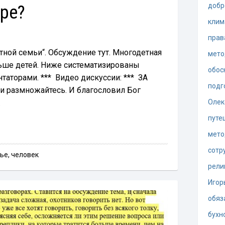
оре?
добр
клим
прав
тной семьи“. Обсуждение тут. Многодетная
мето
льше детей. Ниже систематизированы
обос
аторами. *** Видео дискуссии: *** ЗА
подг
 и размножайтесь. И благословил Бог
…
Олек
путе
мето
сотр
тье
,
человек
рели
Игор
обяз
бухн