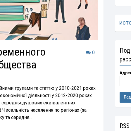
ИСТ
ременного
Под
0
рас
общества
Адре
йними групами та статтю у 2010-2021 роках
економічної діяльності у 2012-2020 роках
м середньодушових еквівалентних
 Чисельність населення по регіонах (за
ку та середня…
RSS