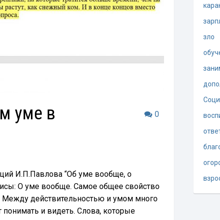
кара
зарп
зло
обуч
зани
допо
Соци
м уме в
0
восп
отве
благ
огор
ций И.П.Павлова “Об уме вообще, о
взро
езисы: О уме вообще. Самое общее свойство
. Между действительностью и умом много
т понимать и видеть. Слова, которые