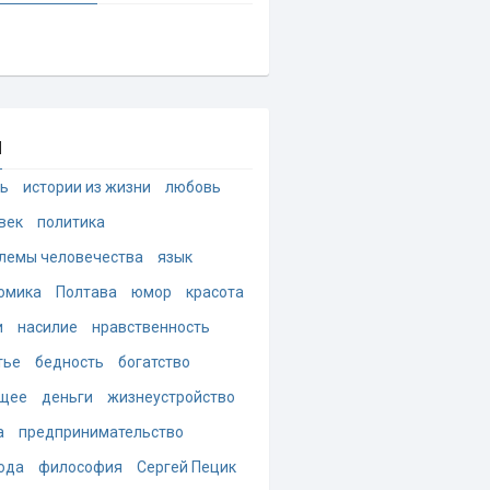
и
ь
истории из жизни
любовь
век
политика
лемы человечества
язык
омика
Полтава
юмор
красота
и
насилие
нравственность
тье
бедность
богатство
щее
деньги
жизнеустройство
а
предпринимательство
ода
философия
Сергей Пецик