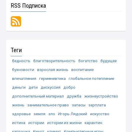
RSS Подписка
Теги
бедность
благотворительность
богатство
будущее
бухновости
взрослая жизнь
воспитание
впечатления
герменевтика
глобальное потепление
деньги
дети
дискуссия
добро
дополнительный материал
дружба
жизнеустройство
жизнь
занимательное право
запасы
зарплата
здоровье
земля
зло
Игорь Лядский
искусство
истина
истории
истории из жизни
карантин
картошка
Кихот
климат
Компьютерные игры