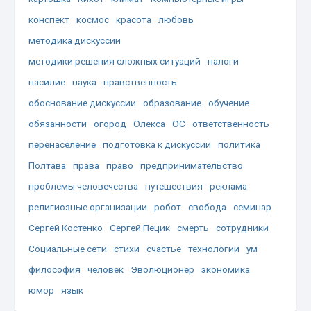
конспект
космос
красота
любовь
методика дискуссии
методики решения сложных ситуаций
налоги
насилие
наука
нравственность
обоснование дискуссии
образование
обучение
обязанности
огород
Олекса
ОС
ответственность
перенаселение
подготовка к дискуссии
политика
Полтава
права
право
предпринимательство
проблемы человечества
путешествия
реклама
религиозные организации
робот
свобода
семинар
Сергей Костенко
Сергей Пецик
смерть
сотрудники
Социальные сети
стихи
счастье
технологии
ум
философия
человек
Эволюционер
экономика
юмор
язык