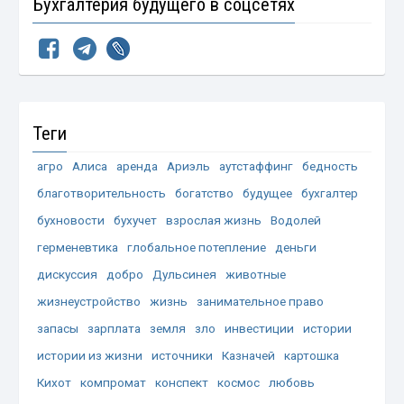
Бухгалтерия будущего в соцсетях
Теги
агро
Алиса
аренда
Ариэль
аутстаффинг
бедность
благотворительность
богатство
будущее
бухгалтер
бухновости
бухучет
взрослая жизнь
Водолей
герменевтика
глобальное потепление
деньги
дискуссия
добро
Дульсинея
животные
жизнеустройство
жизнь
занимательное право
запасы
зарплата
земля
зло
инвестиции
истории
истории из жизни
источники
Казначей
картошка
Кихот
компромат
конспект
космос
любовь