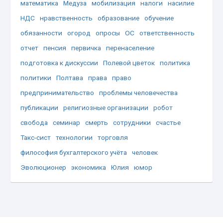
математика
Медуза
мобилизация
налоги
насилие
НДС
нравственность
образование
обучение
обязанности
огород
опросы
ОС
ответственность
отчет
пенсия
первичка
перенаселение
подготовка к дискуссии
Полевой цветок
политика
политики
Полтава
права
право
предпринимательство
проблемы человечества
публикации
религиозные организации
робот
свобода
семинар
смерть
сотрудники
счастье
Такс-сист
технологии
торговля
философия бухгалтерского учёта
человек
Эволюционер
экономика
Юлия
юмор