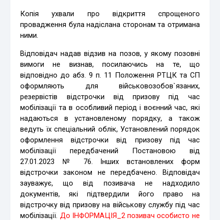
Копія ухвали про відкриття спрощеного
провадження була надіслана сторонам та отримана
ними.
Відповідач надав відзив на позов, у якому позовні
вимоги не визнав, посилаючись на те, що
відповідно до абз. 9 п. 11 Положення РТЦК та СП
оформляють для військовозобов`язаних,
резервістів відстрочки від призову під час
мобілізації та в особливий період і воєнний час, які
надаються в установленому порядку, а також
ведуть їх спеціальний облік, Установлений порядок
оформлення відстрочки від призову під час
мобілізації передбачений Постановою від
27.01.2023 № 76. Інших встановлених форм
відстрочки законом не передбачено. Відповідач
зауважує, що від позивача не надходило
документів, які підтвердили його право на
відстрочку від призову на військову службу під час
мобілізації.
До ІНФОРМАЦІЯ_2 позивач особисто не