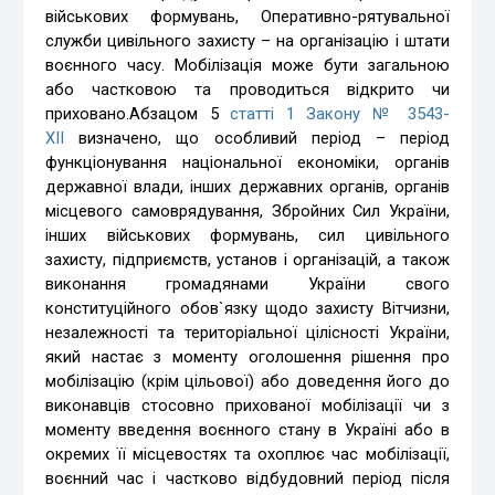
військових формувань, Оперативно-рятувальної
служби цивільного захисту – на організацію і штати
воєнного часу. Мобілізація може бути загальною
або частковою та проводиться відкрито чи
приховано.Абзацом 5
статті 1 Закону № 3543-
XII
визначено, що особливий період – період
функціонування національної економіки, органів
державної влади, інших державних органів, органів
місцевого самоврядування, Збройних Сил України,
інших військових формувань, сил цивільного
захисту, підприємств, установ і організацій, а також
виконання громадянами України свого
конституційного обов`язку щодо захисту Вітчизни,
незалежності та територіальної цілісності України,
який настає з моменту оголошення рішення про
мобілізацію (крім цільової) або доведення його до
виконавців стосовно прихованої мобілізації чи з
моменту введення воєнного стану в Україні або в
окремих її місцевостях та охоплює час мобілізації,
воєнний час і частково відбудовний період після