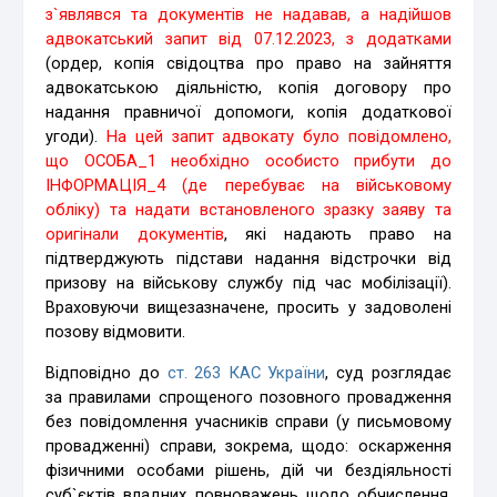
з`являвся та документів не надавав, а надійшов
адвокатський запит від 07.12.2023, з додатками
(ордер, копія свідоцтва про право на зайняття
адвокатською діяльністю, копія договору про
надання правничої допомоги, копія додаткової
угоди).
На цей запит адвокату було повідомлено,
що ОСОБА_1 необхідно особисто прибути до
ІНФОРМАЦІЯ_4 (де перебуває на військовому
обліку) та надати встановленого зразку заяву та
оригінали документів
, які надають право на
підтверджують підстави надання відстрочки від
призову на військову службу під час мобілізації).
Враховуючи вищезазначене, просить у задоволені
позову відмовити.
Відповідно до
ст. 263 КАС України
, суд розглядає
за правилами спрощеного позовного провадження
без повідомлення учасників справи (у письмовому
провадженні) справи, зокрема, щодо: оскарження
фізичними особами рішень, дій чи бездіяльності
суб`єктів владних повноважень щодо обчислення,