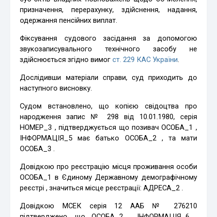
призначення, перерахунку, здійснення, надання,
одержання пенсійних виплат.
Фіксування судового засідання за допомогою
звукозаписувального технічного засобу не
здійснюється згідно вимог
ст. 229 КАС України
.
Дослідивши матеріали справи, суд приходить до
наступного висновку.
Судом встановлено, що копією свідоцтва про
народження запис № 298 від 10.01.1980, серія
НОМЕР_3 , підтверджується що позивач ОСОБА_1 ,
ІНФОРМАЦІЯ_5 має батько ОСОБА_2 , та мати
ОСОБА_3 .
Довідкою про реєстрацію місця проживання особи
ОСОБА_1 в Єдиному Державному демографічному
реєстрі , значиться місце реєстрації: АДРЕСА_2 .
Довідкою МСЕК серія 12 ААБ № 276210
підтверджено, що ОСОБА_2 , ІНФОРМАЦІЯ_6 ,