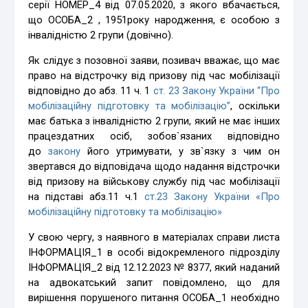
серії НОМЕР_4 від 07.05.2020, з якого вбачається,
що ОСОБА_2 , 1951року народження, є особою з
інвалідністю 2 групи (довічно).
Як слідує з позовної заяви, позивач вважає, що має
право на відстрочку від призову під час мобілізації
відповідно до абз. 11 ч. 1
ст. 23 Закону України “Про
мобілізаційну підготовку та мобілізацію”
, оскільки
має батька з інвалідністю 2 групи, який не має інших
працездатних осіб, зобов`язаних відповідно
до
закону
його утримувати, у зв`язку з чим он
звертався до відповідача щодо надання відстрочки
від призову на військову службу під час мобілізації
на підставі абз.11 ч.1
ст.23 Закону України «Про
мобілізаційну підготовку та мобілізацію»
У свою чергу, з наявного в матеріалах справи листа
ІНФОРМАЦІЯ_1 в особі відокремленого підрозділу
ІНФОРМАЦІЯ_2 від 12.12.2023 № 8377, який наданий
на адвокатський запит повідомлено, що для
вирішення порушеного питання ОСОБА_1 необхідно