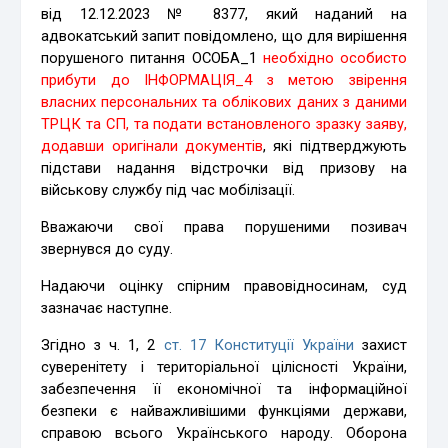
від 12.12.2023 № 8377, який наданий на
адвокатський запит повідомлено, що для вирішення
порушеного питання ОСОБА_1
необхідно особисто
прибути до ІНФОРМАЦІЯ_4 з метою звірення
власних персональних та облікових даних з даними
ТРЦК та СП, та подати встановленого зразку заяву,
додавши оригінали документів
, які підтверджують
підстави надання відстрочки від призову на
військову службу під час мобілізації.
Вважаючи свої права порушеними позивач
звернувся до суду.
Надаючи оцінку спірним правовідносинам, суд
зазначає наступне.
Згідно з ч. 1, 2
ст. 17 Конституції України
захист
суверенітету і територіальної цілісності України,
забезпечення її економічної та інформаційної
безпеки є найважливішими функціями держави,
справою всього Українського народу. Оборона