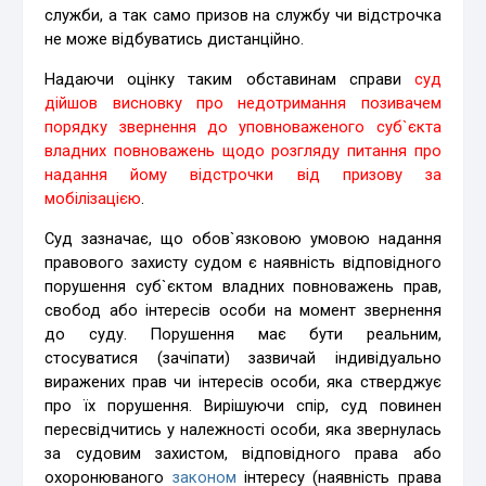
служби, а так само призов на службу чи відстрочка
не може відбуватись дистанційно.
Надаючи оцінку таким обставинам справи
суд
дійшов висновку про недотримання позивачем
порядку звернення до уповноваженого суб`єкта
владних повноважень щодо розгляду питання про
надання йому відстрочки від призову за
мобілізацією
.
Суд зазначає, що обов`язковою умовою надання
правового захисту судом є наявність відповідного
порушення суб`єктом владних повноважень прав,
свобод або інтересів особи на момент звернення
до суду. Порушення має бути реальним,
стосуватися (зачіпати) зазвичай індивідуально
виражених прав чи інтересів особи, яка стверджує
про їх порушення. Вирішуючи спір, суд повинен
пересвідчитись у належності особи, яка звернулась
за судовим захистом, відповідного права або
охоронюваного
законом
інтересу (наявність права