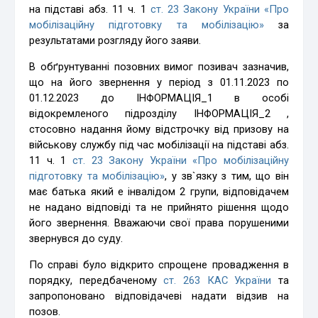
на підставі абз. 11 ч. 1
ст. 23 Закону України «Про
мобілізаційну підготовку та мобілізацію»
за
результатами розгляду його заяви.
В обґрунтуванні позовних вимог позивач зазначив,
що на його звернення у період з 01.11.2023 по
01.12.2023 до ІНФОРМАЦІЯ_1 в особі
відокремленого підрозділу ІНФОРМАЦІЯ_2 ,
стосовно надання йому відстрочку від призову на
військову службу під час мобілізації на підставі абз.
11 ч. 1
ст. 23 Закону України «Про мобілізаційну
підготовку та мобілізацію»
, у зв`язку з тим, що він
має батька який е інвалідом 2 групи, відповідачем
не надано відповіді та не прийнято рішення щодо
його звернення. Вважаючи свої права порушеними
звернувся до суду.
По справі було відкрито спрощене провадження в
порядку, передбаченому
ст. 263 КАС України
та
запропоновано відповідачеві надати відзив на
позов.