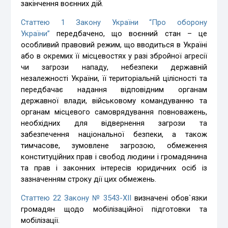
закінчення воєнних дій.
Статтею 1 Закону України “Про оборону
України”
передбачено, що воєнний стан – це
особливий правовий режим, що вводиться в Україні
або в окремих її місцевостях у разі збройної агресії
чи загрози нападу, небезпеки державній
незалежності України, її територіальній цілісності та
передбачає надання відповідним органам
державної влади, військовому командуванню та
органам місцевого самоврядування повноважень,
необхідних для відвернення загрози та
забезпечення національної безпеки, а також
тимчасове, зумовлене загрозою, обмеження
конституційних прав і свобод людини і громадянина
та прав і законних інтересів юридичних осіб із
зазначенням строку дії цих обмежень.
Статтею 22 Закону № 3543-XII
визначені обов`язки
громадян щодо мобілізаційної підготовки та
мобілізації.