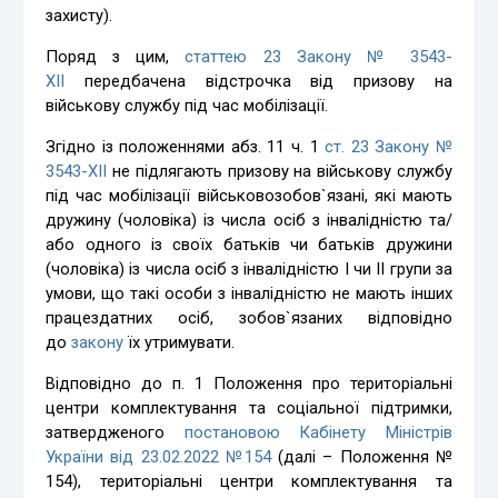
захисту).
Поряд з цим,
статтею 23 Закону № 3543-
XII
передбачена відстрочка від призову на
військову службу під час мобілізації.
Згідно із положеннями абз. 11 ч. 1
ст. 23 Закону №
3543-XII
не підлягають призову на військову службу
під час мобілізації військовозобов`язані, які мають
дружину (чоловіка) із числа осіб з інвалідністю та/
або одного із своїх батьків чи батьків дружини
(чоловіка) із числа осіб з інвалідністю I чи II групи за
умови, що такі особи з інвалідністю не мають інших
працездатних осіб, зобов`язаних відповідно
до
закону
їх утримувати.
Відповідно до п. 1 Положення про територіальні
центри комплектування та соціальної підтримки,
затвердженого
постановою Кабінету Міністрів
України від 23.02.2022 №154
(далі – Положення №
154), територіальні центри комплектування та