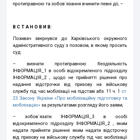
протиправною та зобов`язання вчинити певні дії, –
В С Т А Н О В И В:
Позивач звернувся до Харківського окружного
адміністративного суду з позовом, в якому просить
суд:
– визнати протиправною бездіяльність
ІНФОРМАЦІЯ_1 в особі відокремленого підрозділу
ІНФОРМАЦІЯ_2 , щодо не прийнятті рішення про
надання відстрочки від призову на військову
службу під час мобілізації на підставі абз. 11 ч. 1
ст.
23 Закону України «Про мобілізаційну підготовку та
мобілізацію»
за результатами розгляду його заяви;
– зобов`язати ІНФОРМАЦІЯ_3 в особі
відокремленого підрозділу ІНФОРМАЦІЯ_2 , яким
надати прийняти рішення яким надати відстрочку
від призову на військову службу під час мобілізації