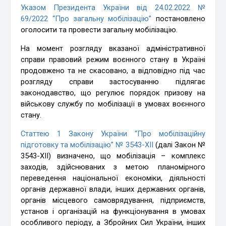
Указом Президента України від 24.02.2022 №
69/2022 “Про загальну мобілізацію”
постановлено
оголосити та провести загальну мобілізацію.
На момент розгляду вказаної адміністративної
справи правовий режим воєнного стану в Україні
продовжено та не скасовано, а відповідно під час
розгляду справи застосуванню підлягає
законодавство, що регулює порядок призову на
військову службу по мобілізації в умовах воєнного
стану.
Статтею 1 Закону України “Про мобілізаційну
підготовку та мобілізацію” № 3543-XII
(далі Закон №
3543-XII) визначено, що мобілізація – комплекс
заходів, здійснюваних з метою планомірного
переведення національної економіки, діяльності
органів державної влади, інших державних органів,
органів місцевого самоврядування, підприємств,
установ і організацій на функціонування в умовах
особливого періоду, а Збройних Сил України, інших