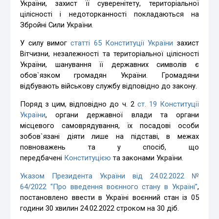
України, захист її суверенітету, територіальної
цілісності і недоторканності покладаються на
Збройні Сили України.
У силу вимог
статті 65 Конституції України
захист
Вітчизни, незалежності та територіальної цілісності
України, шанування її державних символів є
обов`язком громадян України. Громадяни
відбувають військову службу відповідно до закону.
Поряд з цим, відповідно до ч. 2
ст. 19 Конституції
України
, органи державної влади та органи
місцевого самоврядування, їх посадові особи
зобов`язані діяти лише на підставі, в межах
повноважень та у спосіб, що
передбачені
Конституцією
та законами України.
Указом Президента України від 24.02.2022 №
64/2022 “Про введення воєнного стану в Україні”
,
постановлено ввести в Україні воєнний стан із 05
години 30 хвилин 24.02.2022 строком на 30 діб.