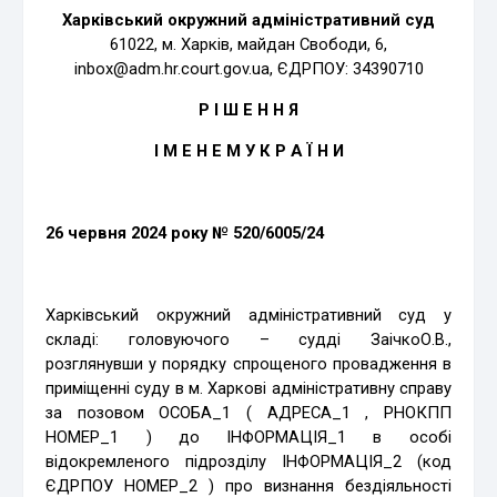
Харківський окружний адміністративний суд
61022, м. Харків, майдан Свободи, 6,
inbox@adm.hr.court.gov.ua, ЄДРПОУ: 34390710
Р І Ш Е Н Н Я
І М Е Н Е М
У К Р А Ї Н И
26 червня 2024 року
№ 520/6005/24
Харківський окружний адміністративний суд у
складі: головуючого – судді ЗаічкоО.В.,
розглянувши у порядку спрощеного провадження в
приміщенні суду в м. Харкові адміністративну справу
за позовом ОСОБА_1 ( АДРЕСА_1 , РНОКПП
НОМЕР_1 ) до ІНФОРМАЦІЯ_1 в особі
відокремленого підрозділу ІНФОРМАЦІЯ_2 (код
ЄДРПОУ НОМЕР_2 ) про визнання бездіяльності