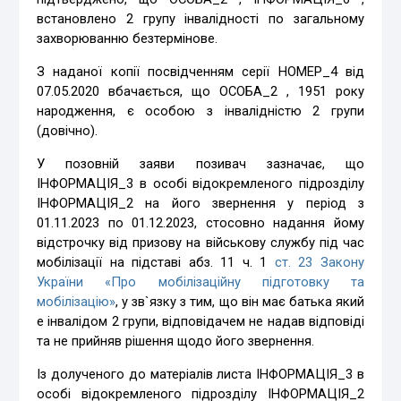
встановлено 2 групу інвалідності по загальному
захворюванню безтермінове.
З наданої копії посвідченням серії НОМЕР_4 від
07.05.2020 вбачається, що ОСОБА_2 , 1951 року
народження, є особою з інвалідністю 2 групи
(довічно).
У позовній заяви позивач зазначає, що
ІНФОРМАЦІЯ_3 в особі відокремленого підрозділу
ІНФОРМАЦІЯ_2 на його звернення у період з
01.11.2023 по 01.12.2023, стосовно надання йому
відстрочку від призову на військову службу під час
мобілізації на підставі абз. 11 ч. 1
ст. 23 Закону
України «Про мобілізаційну підготовку та
мобілізацію»
, у зв`язку з тим, що він має батька який
е інвалідом 2 групи, відповідачем не надав відповіді
та не прийняв рішення щодо його звернення.
Із долученого до матеріалів листа ІНФОРМАЦІЯ_3 в
особі відокремленого підрозділу ІНФОРМАЦІЯ_2