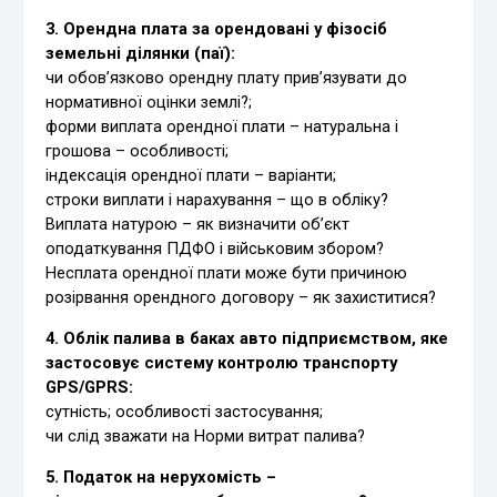
3. Орендна плата за орендовані у фізосіб
земельні ділянки (паї):
чи обов’язково орендну плату прив’язувати до
нормативної оцінки землі?;
форми виплата орендної плати – натуральна і
грошова – особливості;
індексація орендної плати – варіанти;
строки виплати і нарахування – що в обліку?
Виплата натурою – як визначити об’єкт
оподаткування ПДФО і військовим збором?
Несплата орендної плати може бути причиною
розірвання орендного договору – як захиститися?
4. Облік палива в баках авто підприємством, яке
застосовує систему контролю транспорту
GPS/GPRS:
сутність; особливості застосування;
чи слід зважати на Норми витрат палива?
5. Податок на нерухомість –