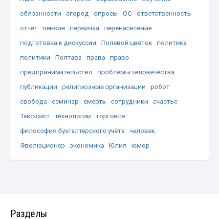
обязанности
огород
опросы
ОС
ответственность
отчет
пенсия
первичка
перенаселение
подготовка к дискуссии
Полевой цветок
политика
политики
Полтава
права
право
предпринимательство
проблемы человечества
публикации
религиозные организации
робот
свобода
семинар
смерть
сотрудники
счастье
Такс-сист
технологии
торговля
философия бухгалтерского учёта
человек
Эволюционер
экономика
Юлия
юмор
Разделы