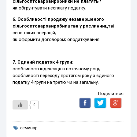
сільгосптоваровиробники не платять?
як обгрунтувати несплату податку.
6. Особливості продажу незавершеного
сільгосптоваровиробництва у рослинництві:
сенс таких операцій;
як оформити договором; оподаткування.
7. Єдиний податок 4 групи:
особливості індексації в поточному році;
особливості переходу протягом року з єдиного
податку 4 групи на третю чи на загальну.
Поделиться:
0
семинар