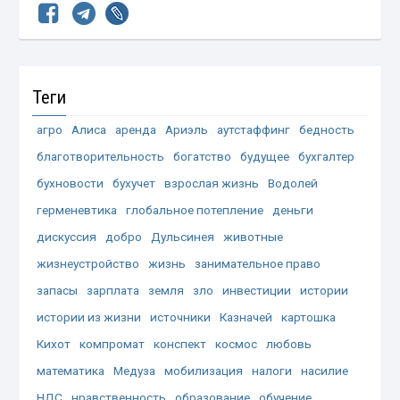
Теги
агро
Алиса
аренда
Ариэль
аутстаффинг
бедность
благотворительность
богатство
будущее
бухгалтер
бухновости
бухучет
взрослая жизнь
Водолей
герменевтика
глобальное потепление
деньги
дискуссия
добро
Дульсинея
животные
жизнеустройство
жизнь
занимательное право
запасы
зарплата
земля
зло
инвестиции
истории
истории из жизни
источники
Казначей
картошка
Кихот
компромат
конспект
космос
любовь
математика
Медуза
мобилизация
налоги
насилие
НДС
нравственность
образование
обучение