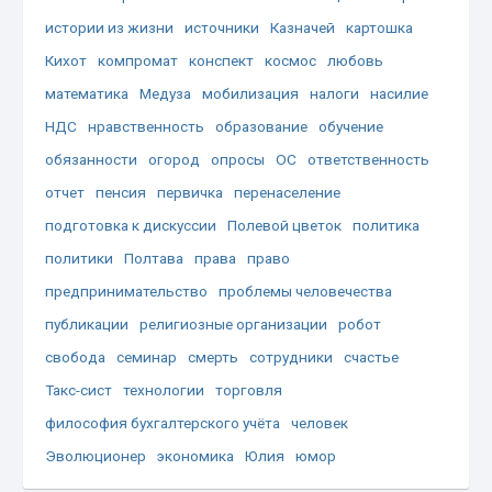
истории из жизни
источники
Казначей
картошка
Кихот
компромат
конспект
космос
любовь
математика
Медуза
мобилизация
налоги
насилие
НДС
нравственность
образование
обучение
обязанности
огород
опросы
ОС
ответственность
отчет
пенсия
первичка
перенаселение
подготовка к дискуссии
Полевой цветок
политика
политики
Полтава
права
право
предпринимательство
проблемы человечества
публикации
религиозные организации
робот
свобода
семинар
смерть
сотрудники
счастье
Такс-сист
технологии
торговля
философия бухгалтерского учёта
человек
Эволюционер
экономика
Юлия
юмор