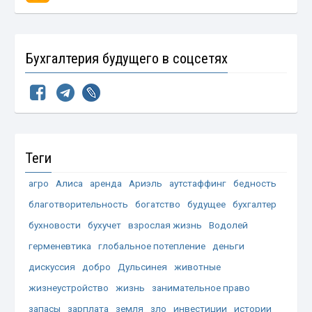
Бухгалтерия будущего в соцсетях
Теги
агро
Алиса
аренда
Ариэль
аутстаффинг
бедность
благотворительность
богатство
будущее
бухгалтер
бухновости
бухучет
взрослая жизнь
Водолей
герменевтика
глобальное потепление
деньги
дискуссия
добро
Дульсинея
животные
жизнеустройство
жизнь
занимательное право
запасы
зарплата
земля
зло
инвестиции
истории