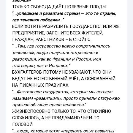
законов»
“
ТОЛЬКО СВОБОДА ДАЁТ ПОЛЕЗНЫЕ ПЛОДЫ
“.
..
успешные и развитые страны — это те страны,
где теневики победили…
“
ЕСЛИ ХОТИТЕ РАЗРУШИТЬ ГОСУДАРСТВО, ИЛИ ЖЕ
ПРЕДПРИЯТИЕ, ЗАГОНИТЕ ВСЕХ ЖИТЕЛЕЙ,
ГРАЖДАН, РАБОТНИКОВ – В СТОЙЛО.
“.
..Там, где государство вовсю сопротивлялось
теневикам, люди получили потрясения и
революции, как во Франции и России, или
стагнацию, как в Испании.
“
БУХГАЛТЕРОВ ПОТОМУ НЕ УВАЖАЮТ, ЧТО ОНИ
ВЕДУТ НЕ ЕСТЕСТВЕННЫЙ УЧЁТ, А ОСНОВАННЫЙ
НА ПИСАННЫХ ПРАВИЛАХ.
“
…Фактически государства, которые мы сегодня
называем «развитыми», просто приняли статус-кво,
признав обычное право теневиков.
“
ЖИЗНЕСПОСОБНО ТОЛЬКО ТО, ЧТО СТИХИЙНО
СЛОЖИЛОСЬ, А НЕ ПРИДУМАНО ЧЬЕЙ-ТО
ГОЛОВОЙ.
“
…люди, которые хотят «перенять опыт развитых