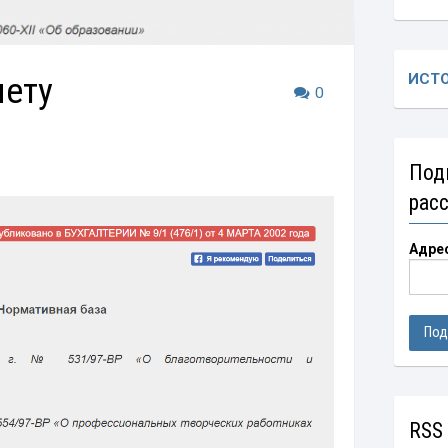
мету
ИСТ
0
Под
рас
Адре
RSS