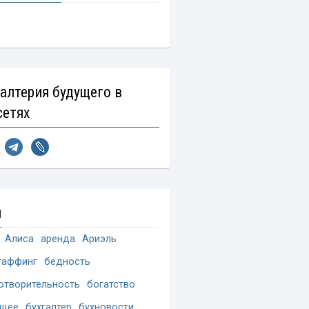
галтерия будущего в
сетях
и
Алиса
аренда
Ариэль
таффинг
бедность
отворительность
богатство
ущее
бухгалтер
бухновости