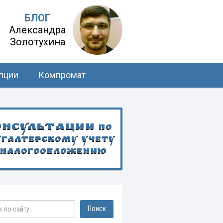
БЛОГ
Александра
Золотухина
пции
Компромат
онсультации
по
хгалтерскому учету
 налогообложению