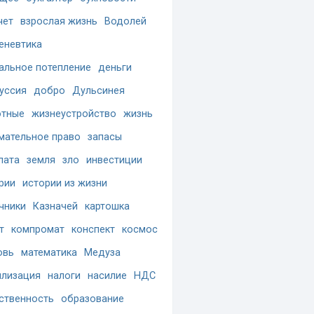
чет
взрослая жизнь
Водолей
еневтика
альное потепление
деньги
уссия
добро
Дульсинея
отные
жизнеустройство
жизнь
мательное право
запасы
лата
земля
зло
инвестиции
рии
истории из жизни
чники
Казначей
картошка
т
компромат
конспект
космос
овь
математика
Медуза
лизация
налоги
насилие
НДС
ственность
образование