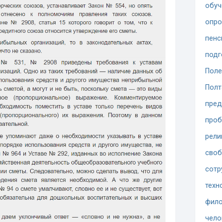
обуч
опр
пенс
подг
Поле
Полт
пред
проб
рели
сво
сотр
техн
фило
чело