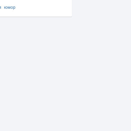
я
юмор