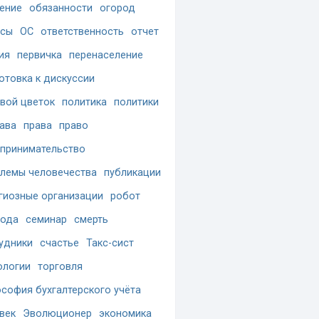
ение
обязанности
огород
осы
ОС
ответственность
отчет
ия
первичка
перенаселение
отовка к дискуссии
вой цветок
политика
политики
ава
права
право
принимательство
лемы человечества
публикации
гиозные организации
робот
бода
семинар
смерть
удники
счастье
Такс-сист
ологии
торговля
софия бухгалтерского учёта
век
Эволюционер
экономика