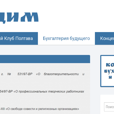
щим
й Клуб Полтава
Бухгалтерия будущего
Конце
К
бу
и