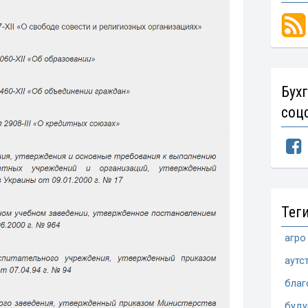
Бух
соц
Тег
агро
аутс
благ
буд