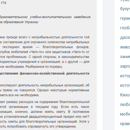
буху
герм
глоб
диск
жив
зани
зарп
исто
исто
Кихо
люб
моби
нрав