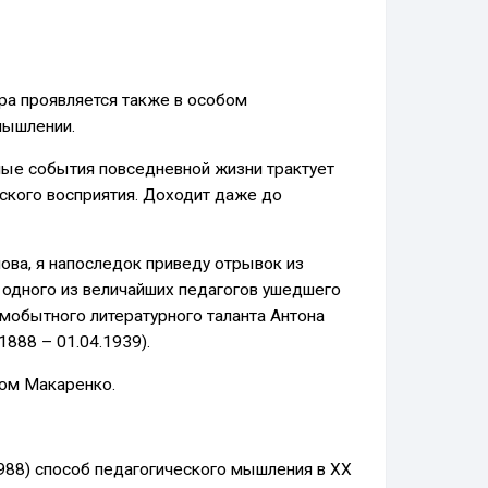
ера проявляется также в особом
мышлении.
ные события повседневной жизни трактует
рского восприятия. Доходит даже до
ова, я напоследок приведу отрывок из
» одного из величайших педагогов ушедшего
амобытного литературного таланта Антона
888 – 01.04.1939).
мом Макаренко.
88) способ педагогического мышления в ХХ