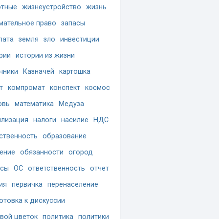
отные
жизнеустройство
жизнь
мательное право
запасы
лата
земля
зло
инвестиции
рии
истории из жизни
чники
Казначей
картошка
т
компромат
конспект
космос
овь
математика
Медуза
лизация
налоги
насилие
НДС
ственность
образование
ение
обязанности
огород
осы
ОС
ответственность
отчет
ия
первичка
перенаселение
отовка к дискуссии
вой цветок
политика
политики