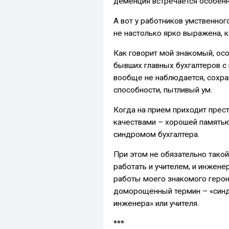
деменция встречается особенн
А вот у работников умственног
не настолько ярко выражена, к
Как говорит мой знакомый, осо
бывших главных бухгалтеров с
вообще не наблюдается, сохран
способности, пытливый ум.
Когда на прием приходит прес
качествами – хорошей памятью 
синдромом бухгалтера.
При этом не обязательно такой
работать и учителем, и инжене
работы моего знакомого герон
доморощенный термин – «синдр
инженера» или учителя.
***