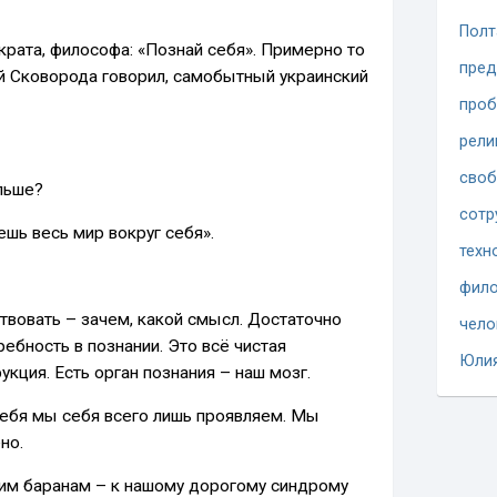
Полт
крата, философа: «Познай себя». Примерно то
пред
й Сковорода говорил, самобытный украинский
проб
рели
сво
альше?
сотр
ешь весь мир вокруг себя».
техн
фило
твовать – зачем, какой смысл. Достаточно
чело
требность в познании. Это всё чистая
Юли
укция. Есть орган познания – наш мозг.
себя мы себя всего лишь проявляем. Мы
но.
им баранам – к нашому дорогому синдрому