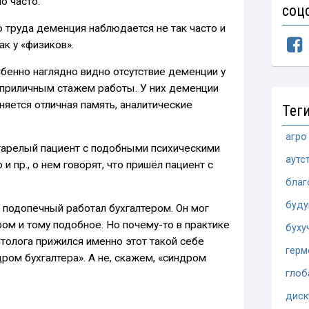
о часто.
соц
о труда деменция наблюдается не так часто и
ак у «физиков».
бенно наглядно видно отсутствие деменции у
 приличным стажем работы. У них деменции
яется отличная память, аналитические
Тег
агро
тарелый пациент с подобными психическими
аутс
и пр., о нем говорят, что пришёл пациент с
благ
буд
 подопечный работал бухгалтером. Он мог
ром и тому подобное. Но почему-то в практике
буху
толога прижился именно этот такой себе
герм
ом бухгалтера». А не, скажем, «синдром
глоб
диск