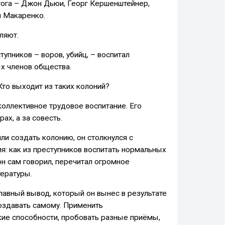
ога – Джон Дьюи, Георг Кершенштейнер,
н Макаренко.
ляют.
упников – воров, убийц, – воспитал
х членов общества.
Кто выходит из таких колоний?
коллективное трудовое воспитание. Его
рах, а за совесть.
или создать колонию, он столкнулся с
я: как из преступников воспитать нормальных
 он сам говорил, перечитал огромное
тературы.
лавный вывод, который он вынес в результате
создавать самому. Применить
кие способности, пробовать разные приёмы,