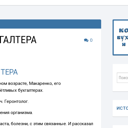
К
ГАЛТЕРА
бу
0
и
ТЕРА
ном возрасте, Макаренко, его
тливых бухгалтерах.
ч. Геронтолог.
ИСТ
ения организма.
ста, болезни, с этим связанные. И рассказал