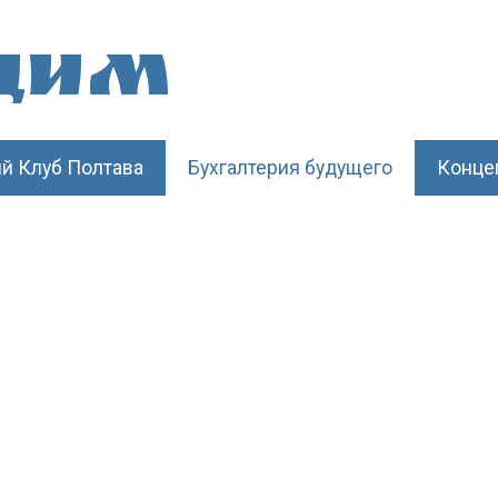
щим
й Клуб Полтава
Бухгалтерия будущего
Конце