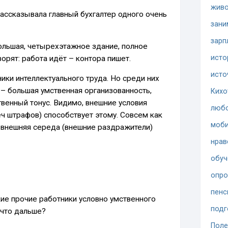
жив
ассказывала главный бухгалтер одного очень
зани
зарп
ольшая, четырехэтажное здание, полное
исто
ворят: работа идёт – контора пишет.
исто
ики интеллектуального труда. Но среди них
– большая умственная организованность,
Кихо
венный тонус. Видимо, внешние условия
люб
ч штрафов) способствует этому. Совсем как
моби
 внешняя середа (внешние раздражители)
нрав
обуч
опр
пенс
кие прочие работники условно умственного
подг
 что дальше?
Поле