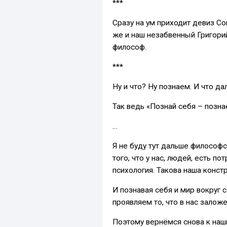
***
Сразу на ум приходит девиз Со
же и наш незабвенный Григори
философ.
***
Ну и что? Ну познаем. И что д
Так ведь «Познай себя – позна
…
Я не буду тут дальше философс
того, что у нас, людей, есть по
психология. Такова наша констр
И познавая себя и мир вокруг 
проявляем то, что в нас заложе
Поэтому вернёмся снова к наш