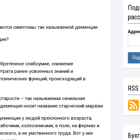
Под
рас
аются симптомы так называемой деменции.
Адре
ция?
обретённое слабоумие, снижение
утрата ранее усвоенных знаний и
 психических функций, происходящий в
RSS
старости – так называемая сенильная
деменция носит название старческий мара́зм.
деменция у людей преклонного возраста,
бочими, колхозниками, в поле, на фермах и
ического, а не умственного труда. Вот у них
Бух