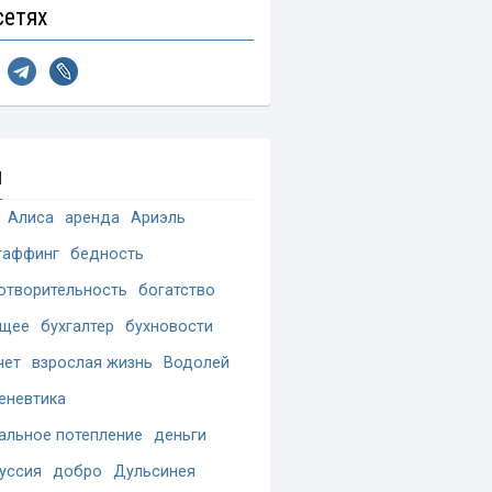
сетях
и
Алиса
аренда
Ариэль
таффинг
бедность
отворительность
богатство
ущее
бухгалтер
бухновости
чет
взрослая жизнь
Водолей
еневтика
альное потепление
деньги
уссия
добро
Дульсинея