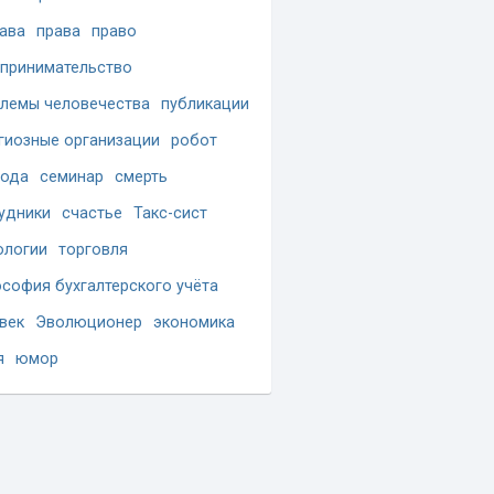
ава
права
право
принимательство
лемы человечества
публикации
гиозные организации
робот
бода
семинар
смерть
удники
счастье
Такс-сист
ологии
торговля
софия бухгалтерского учёта
век
Эволюционер
экономика
я
юмор