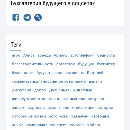
Бухгалтерия будущего в соцсетях
Теги
агро
Алиса
аренда
Ариэль
аутстаффинг
бедность
благотворительность
богатство
будущее
бухгалтер
бухновости
бухучет
взрослая жизнь
Водолей
герменевтика
глобальное потепление
деньги
дискуссия
добро
Дульсинея
животные
жизнеустройство
жизнь
занимательное право
запасы
зарплата
земля
зло
инвестиции
истории
истории из жизни
источники
Казначей
картошка
Кихот
компромат
конспект
космос
любовь