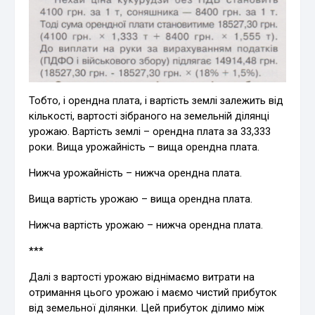
Тобто, і орендна плата, і вартість землі залежить від
кількості, вартості зібраного на земельній ділянці
урожаю. Вартість землі – орендна плата за 33,333
роки. Вища урожайність – вища орендна плата.
Нижча урожайність – нижча орендна плата.
Вища вартість урожаю – вища орендна плата.
Нижча вартість урожаю – нижча орендна плата.
***
Далі з вартості урожаю віднімаємо витрати на
отримання цього урожаю і маємо чистий прибуток
від земельної ділянки. Цей прибуток ділимо між