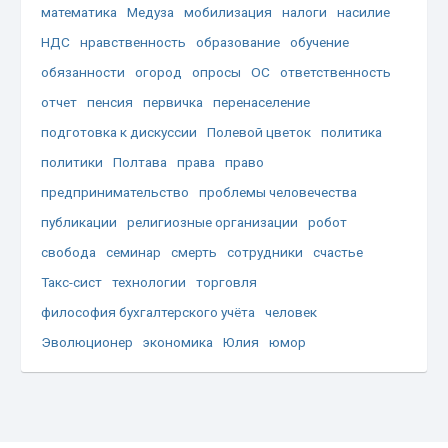
математика
Медуза
мобилизация
налоги
насилие
НДС
нравственность
образование
обучение
обязанности
огород
опросы
ОС
ответственность
отчет
пенсия
первичка
перенаселение
подготовка к дискуссии
Полевой цветок
политика
политики
Полтава
права
право
предпринимательство
проблемы человечества
публикации
религиозные организации
робот
свобода
семинар
смерть
сотрудники
счастье
Такс-сист
технологии
торговля
философия бухгалтерского учёта
человек
Эволюционер
экономика
Юлия
юмор