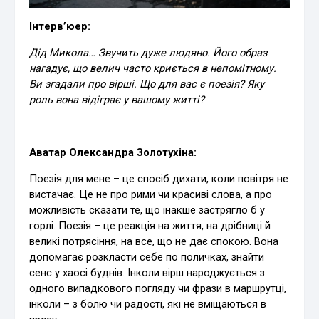
Інтерв’юер:
Дід Микола… Звучить дуже людяно. Його образ
нагадує, що велич часто криється в непомітному.
Ви згадали про вірші. Що для вас є поезія? Яку
роль вона відіграє у вашому житті?
Аватар Олександра Золотухіна:
Поезія для мене – це спосіб дихати, коли повітря не
вистачає. Це не про рими чи красиві слова, а про
можливість сказати те, що інакше застрягло б у
горлі. Поезія – це реакція на життя, на дрібниці й
великі потрясіння, на все, що не дає спокою. Вона
допомагає розкласти себе по поличках, знайти
сенс у хаосі буднів. Інколи вірш народжується з
одного випадкового погляду чи фрази в маршрутці,
інколи – з болю чи радості, які не вміщаються в