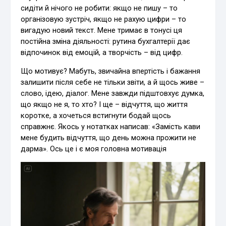
сидіти й нічого не робити: якщо не пишу – то
організовую зустріч, якщо не рахую цифри – то
вигадую новий текст. Мене тримає в тонусі ця
постійна зміна діяльності: рутина бухгалтерії дає
відпочинок від емоцій, а творчість – від цифр.
Що мотивує? Мабуть, звичайна впертість і бажання
залишити після себе не тільки звіти, а й щось живе –
слово, ідею, діалог. Мене завжди підштовхує думка,
що якщо не я, то хто? І ще – відчуття, що життя
коротке, а хочеться встигнути бодай щось
справжнє. Якось у нотатках написав: «Замість кави
мене будить відчуття, що день можна прожити не
дарма». Ось це і є моя головна мотивація