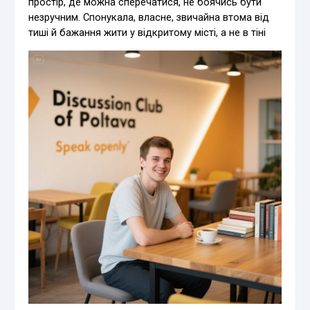
простір, де можна сперечатися, не боячись бути
незручним. Спонукала, власне, звичайна втома від
тиші й бажання жити у відкритому місті, а не в тіні