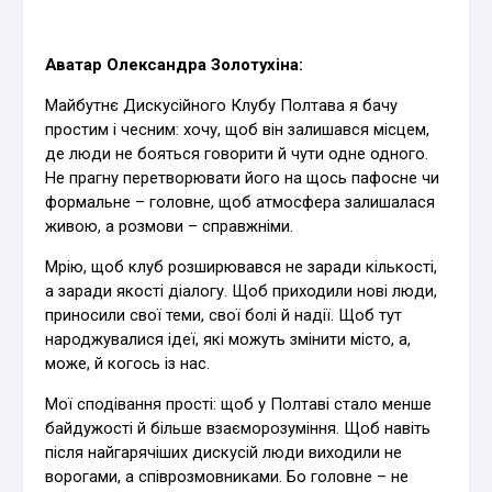
Аватар Олександра Золотухіна:
Майбутнє Дискусійного Клубу Полтава я бачу
простим і чесним: хочу, щоб він залишався місцем,
де люди не бояться говорити й чути одне одного.
Не прагну перетворювати його на щось пафосне чи
формальне – головне, щоб атмосфера залишалася
живою, а розмови – справжніми.
Мрію, щоб клуб розширювався не заради кількості,
а заради якості діалогу. Щоб приходили нові люди,
приносили свої теми, свої болі й надії. Щоб тут
народжувалися ідеї, які можуть змінити місто, а,
може, й когось із нас.
Мої сподівання прості: щоб у Полтаві стало менше
байдужості й більше взаєморозуміння. Щоб навіть
після найгарячіших дискусій люди виходили не
ворогами, а співрозмовниками. Бо головне – не