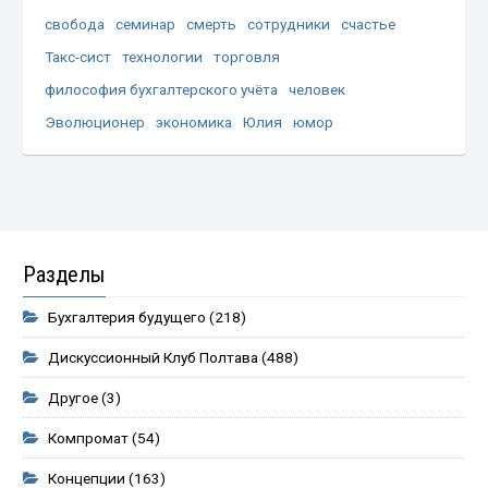
свобода
семинар
смерть
сотрудники
счастье
Такс-сист
технологии
торговля
философия бухгалтерского учёта
человек
Эволюционер
экономика
Юлия
юмор
Разделы
Бухгалтерия будущего
(218)
Дискуссионный Клуб Полтава
(488)
Другое
(3)
Компромат
(54)
Концепции
(163)