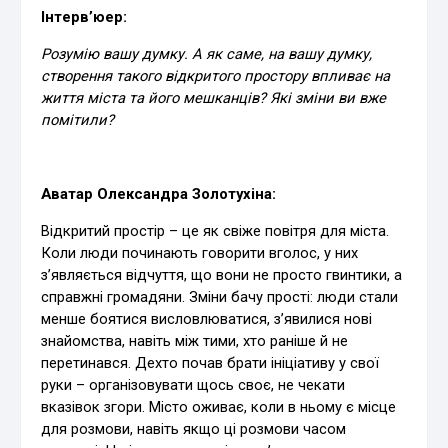
Інтерв’юер:
Розумію вашу думку. А як саме, на вашу думку,
створення такого відкритого простору впливає на
життя міста та його мешканців? Які зміни ви вже
помітили?
Аватар Олександра Золотухіна:
Відкритий простір – це як свіже повітря для міста.
Коли люди починають говорити вголос, у них
з’являється відчуття, що вони не просто гвинтики, а
справжні громадяни. Зміни бачу прості: люди стали
менше боятися висловлюватися, з’явилися нові
знайомства, навіть між тими, хто раніше й не
перетинався. Дехто почав брати ініціативу у свої
руки – організовувати щось своє, не чекати
вказівок згори. Місто оживає, коли в ньому є місце
для розмови, навіть якщо ці розмови часом