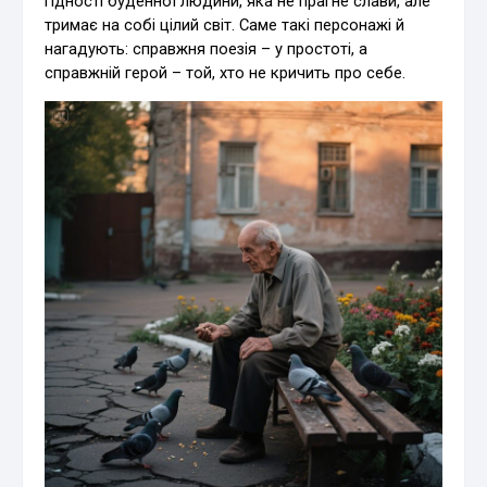
гідності буденної людини, яка не прагне слави, але
тримає на собі цілий світ. Саме такі персонажі й
нагадують: справжня поезія – у простоті, а
справжній герой – той, хто не кричить про себе.