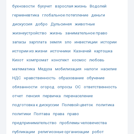
бухновости
бухучет
взрослая жизнь
Водолей
герменевтика
глобальное потепление
деньги
дискуссия
добро
Дульсинея
животные
жизнеустройство
жизнь
занимательное право
запасы
зарплата
земля
зло
инвестиции
истории
истории из жизни
источники
Казначей
картошка
Кихот
компромат
конспект
космос
любовь
математика
Медуза
мобилизация
налоги
насилие
НДС
нравственность
образование
обучение
обязанности
огород
опросы
ОС
ответственность
отчет
пенсия
первичка
перенаселение
подготовка к дискуссии
Полевой цветок
политика
политики
Полтава
права
право
предпринимательство
проблемы человечества
публикации
религиозные организации
робот