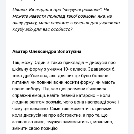
Цікаво. Ви згадали про “незручні розмови”. Чи
можете навести приклад такої розмови, яка, на
вашу думку, мала важливе значення для учасників
клубу або для вас особисто?
Аватар Олександра Золотухіна:
Так, можу. Один із таких прикладів – дискусія про
шкільну форму з учнями 10-х класів. Здавалося б,
тема дріб’язкова, але для них це було болюче
питання: чи повинні вони носити форму, чи мають
право вибору. Під час цієї розмови з’явилися
справжні емоції, навіть певний катарсис – коли
людина раптом розуміє, чого вона насправді хоче і
чому це важливо. Саме такі моменти і є цінними:
коли дискусія не про абстрактне, а про те, що
зачіпає за живе, змушує замислитись і, можливо,
змінити свою позицію