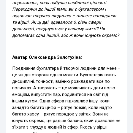
переживань, вона набуває особливої цінності.
Переходячи до іншої теми, ви є бухгалтером і
водночас творчою людиною – пишете оповідання
та вірші. Як ці дві, здавалося б, різні сфери
діяльності, поєднуються у вашому житті? Чи
допомагає одна інший, або ж вони існують окремо?
Аватар Олександра Золотухіна:
Поєднання бухгалтера й творчої людини для мене –
це як дві сторони однієї монети. Бухгалтерія вчить
дисципліні, точності, вмінню розкладати все по
поличках. А творчість – це можливість дати волю
емоціям, випустити пар, подивитися на світ під
іншим кутом. Одна сфера підживлює іншу: коли
занадто багато цифр – рятує поезія, коли надто
багато хаосу – рятує порядок у звітах. Вони не
існують окремо, це радше баланс, який дозволяє не
з’їхати з глузду в жодній із сфер. Якось у вірші