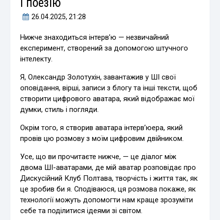
і поезію
26.04.2025
, 21:28
Нижче знаходиться інтерв’ю — незвичайний
експеримент, створений за допомогою штучного
інтелекту.
Я, Олександр Золотухін, завантажив у ШІ свої
оповідання, вірші, записи з блогу та інші тексти, щоб
створити цифрового аватара, який відображає мої
думки, стиль і погляди.
Окрім того, я створив аватара інтерв’юера, який
провів цю розмову з моїм цифровим двійником.
Усе, що ви прочитаєте нижче, — це діалог між
двома ШІ-аватарами, де мій аватар розповідає про
Дискусійний Клуб Полтава, творчість і життя так, як
це зробив би я. Сподіваюся, ця розмова покаже, як
технології можуть допомогти нам краще зрозуміти
себе та поділитися ідеями зі світом.