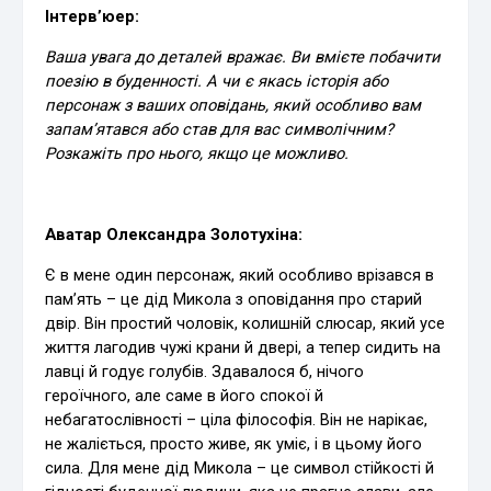
Інтерв’юер:
Ваша увага до деталей вражає. Ви вмієте побачити
поезію в буденності. А чи є якась історія або
персонаж з ваших оповідань, який особливо вам
запам’ятався або став для вас символічним?
Розкажіть про нього, якщо це можливо.
Аватар Олександра Золотухіна:
Є в мене один персонаж, який особливо врізався в
пам’ять – це дід Микола з оповідання про старий
двір. Він простий чоловік, колишній слюсар, який усе
життя лагодив чужі крани й двері, а тепер сидить на
лавці й годує голубів. Здавалося б, нічого
героїчного, але саме в його спокої й
небагатослівності – ціла філософія. Він не нарікає,
не жаліється, просто живе, як уміє, і в цьому його
сила. Для мене дід Микола – це символ стійкості й