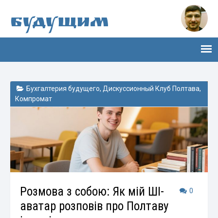
Будущим
Бухгалтерия будущего
,
Дискуссионный Клуб Полтава
,
Компромат
Розмова з собою: Як мій ШІ-
0
аватар розповів про Полтаву