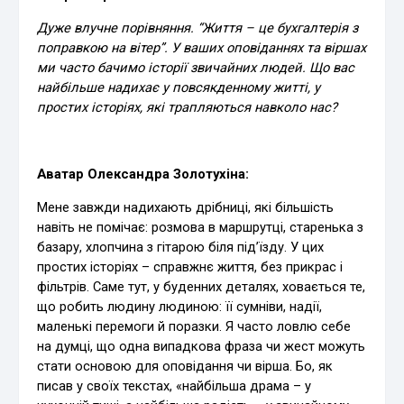
Дуже влучне порівняння. “Життя – це бухгалтерія з
поправкою на вітер”. У ваших оповіданнях та віршах
ми часто бачимо історії звичайних людей. Що вас
найбільше надихає у повсякденному житті, у
простих історіях, які трапляються навколо нас?
Аватар Олександра Золотухіна:
Мене завжди надихають дрібниці, які більшість
навіть не помічає: розмова в маршрутці, старенька з
базару, хлопчина з гітарою біля під’їзду. У цих
простих історіях – справжнє життя, без прикрас і
фільтрів. Саме тут, у буденних деталях, ховається те,
що робить людину людиною: її сумніви, надії,
маленькі перемоги й поразки. Я часто ловлю себе
на думці, що одна випадкова фраза чи жест можуть
стати основою для оповідання чи вірша. Бо, як
писав у своїх текстах, «найбільша драма – у