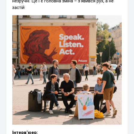
незручні. Це і є головна зміна – з’явився рух, а не
застій
Інтерв’юер: