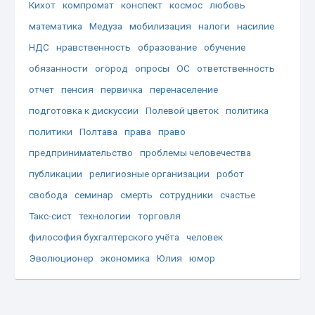
Кихот
компромат
конспект
космос
любовь
математика
Медуза
мобилизация
налоги
насилие
НДС
нравственность
образование
обучение
обязанности
огород
опросы
ОС
ответственность
отчет
пенсия
первичка
перенаселение
подготовка к дискуссии
Полевой цветок
политика
политики
Полтава
права
право
предпринимательство
проблемы человечества
публикации
религиозные организации
робот
свобода
семинар
смерть
сотрудники
счастье
Такс-сист
технологии
торговля
философия бухгалтерского учёта
человек
Эволюционер
экономика
Юлия
юмор