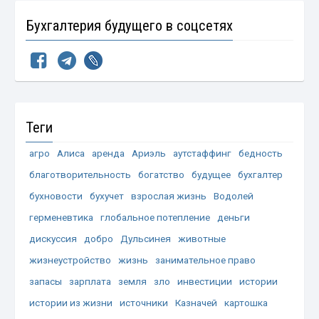
Бухгалтерия будущего в соцсетях
Теги
агро
Алиса
аренда
Ариэль
аутстаффинг
бедность
благотворительность
богатство
будущее
бухгалтер
бухновости
бухучет
взрослая жизнь
Водолей
герменевтика
глобальное потепление
деньги
дискуссия
добро
Дульсинея
животные
жизнеустройство
жизнь
занимательное право
запасы
зарплата
земля
зло
инвестиции
истории
истории из жизни
источники
Казначей
картошка