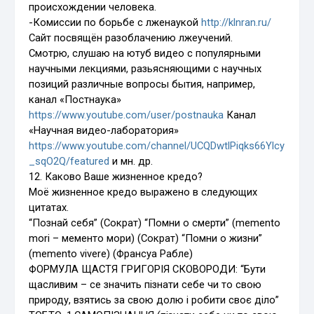
происхождении человека.
-Комиссии по борьбе с лженаукой
http://klnran.ru/
Сайт посвящён разоблачению лжеучений.
Смотрю, слушаю на ютуб видео с популярными
научными лекциями, разьясняющими с научных
позиций различные вопросы бытия, например,
канал «Постнаука»
https://www.youtube.com/user/postnauka
Канал
«Научная видео-лаборатория»
https://www.youtube.com/channel/UCQDwtlPiqks66Ylcy
_sqO2Q/featured
и мн. др.
12. Каково Ваше жизненное кредо?
Моё жизненное кредо выражено в следующих
цитатах.
“Познай себя” (Сократ) “Помни о смерти” (memento
mori – мементо мори) (Сократ) “Помни о жизни”
(memento vivere) (Франсуа Рабле)
ФОРМУЛА ЩАСТЯ ГРИГОРІЯ СКОВОРОДИ: “Бути
щасливим – се значить пізнати себе чи то свою
природу, взятись за свою долю і робити своє діло”