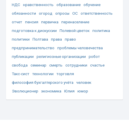
НДС
нравственность
образование
обучение
обязанности
огород
опросы
ОС
ответственность
отчет
пенсия
первичка
перенаселение
подготовка к дискуссии
Полевой цветок
политика
политики
Полтава
права
право
предпринимательство
проблемы человечества
публикации
религиозные организации
робот
свобода
семинар
смерть
сотрудники
счастье
Такс-сист
технологии
торговля
философия бухгалтерского учёта
человек
Эволюционер
экономика
Юлия
юмор