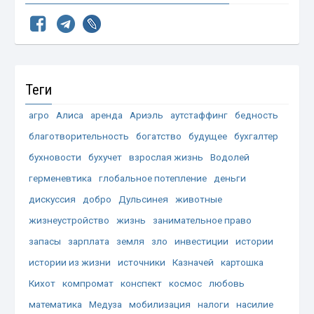
Теги
агро
Алиса
аренда
Ариэль
аутстаффинг
бедность
благотворительность
богатство
будущее
бухгалтер
бухновости
бухучет
взрослая жизнь
Водолей
герменевтика
глобальное потепление
деньги
дискуссия
добро
Дульсинея
животные
жизнеустройство
жизнь
занимательное право
запасы
зарплата
земля
зло
инвестиции
истории
истории из жизни
источники
Казначей
картошка
Кихот
компромат
конспект
космос
любовь
математика
Медуза
мобилизация
налоги
насилие