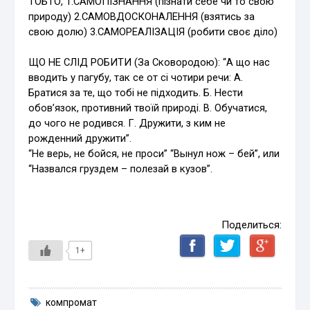
ТОБТО, 1.САМОПІЗНАННЯ (пізнати себе чи то свою
природу) 2.САМОВДОСКОНАЛЕННЯ (взятись за
свою долю) 3.САМОРЕАЛІЗАЦІЯ (робити своє діло)
ЩО НЕ СЛІД РОБИТИ (За Сковородою): “А що нас
вводить у пагубу, так се от сі чотири речи: А.
Братися за те, що тобі не підходить. Б. Нести
обов’язок, противний твоїй природі. В. Обучатися,
до чого не родився. Г. Дружити, з ким не
рожденний дружити”.
“Не верь, не бойся, не проси” “Вынул нож – бей”, или
“Назвался груздем – полезай в кузов”.
Поделиться:
1+
компромат