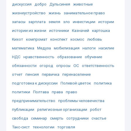
дискуссия
добро
Дульсинея
животные
жизнеустройство
жизнь
занимательное право
запасы
зарплата
земля
зло
инвестиции
истории
истории из жизни
источники
Казначей
картошка
Кихот
компромат
конспект
космос
любовь
математика
Медуза
мобилизация
налоги
насилие
НДС
нравственность
образование
обучение
обязанности
огород
опросы
ОС
ответственность
отчет
пенсия
первичка
перенаселение
подготовка к дискуссии
Полевой цветок
политика
политики
Полтава
права
право
предпринимательство
проблемы человечества
публикации
религиозные организации
робот
свобода
семинар
смерть
сотрудники
счастье
Такс-сист
технологии
торговля