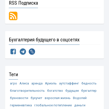
RSS Подписка
Бухгалтерия будущего в соцсетях
Теги
агро
Алиса
аренда
Ариэль
аутстаффинг
бедность
благотворительность
богатство
будущее
бухгалтер
бухновости
бухучет
взрослая жизнь
Водолей
герменевтика
глобальное потепление
деньги